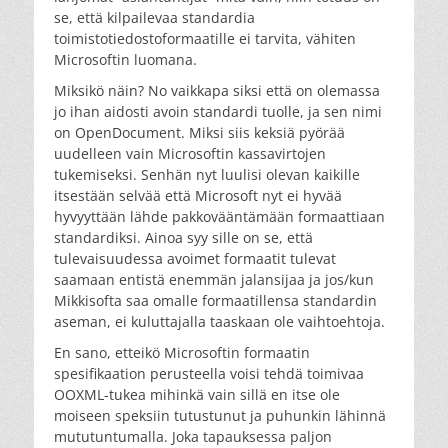
se, että kilpailevaa standardia
toimistotiedostoformaatille ei tarvita, vähiten
Microsoftin luomana.
Miksikö näin? No vaikkapa siksi että on olemassa
jo ihan aidosti avoin standardi tuolle, ja sen nimi
on OpenDocument. Miksi siis keksiä pyörää
uudelleen vain Microsoftin kassavirtojen
tukemiseksi. Senhän nyt luulisi olevan kaikille
itsestään selvää että Microsoft nyt ei hyvää
hyvyyttään lähde pakkovääntämään formaattiaan
standardiksi. Ainoa syy sille on se, että
tulevaisuudessa avoimet formaatit tulevat
saamaan entistä enemmän jalansijaa ja jos/kun
Mikkisofta saa omalle formaatillensa standardin
aseman, ei kuluttajalla taaskaan ole vaihtoehtoja.
En sano, etteikö Microsoftin formaatin
spesifikaation perusteella voisi tehdä toimivaa
OOXML-tukea mihinkä vain sillä en itse ole
moiseen speksiin tutustunut ja puhunkin lähinnä
mututuntumalla. Joka tapauksessa paljon