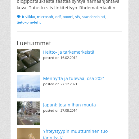
blogipostauksesta saattaa syntyä harhaanjohtava
kuva. Tutustu siis linkitettyyn lähdemateriaaliin.
Tags
it-viikko
,
microsoft
,
odf
,
ooxml
,
sfs
,
standardointi
,
tietokone-lehti
Luetuimmat
Heitto- ja tarkemerkeistä
posted on 16.02.2012
Mennyttä ja tulevaa, osa 2021
posted on 27.12.2021
Japani: Jotain ihan muuta
posted on 27.08.2014
Yhteystyypin muuttuminen tuo
jännitystä