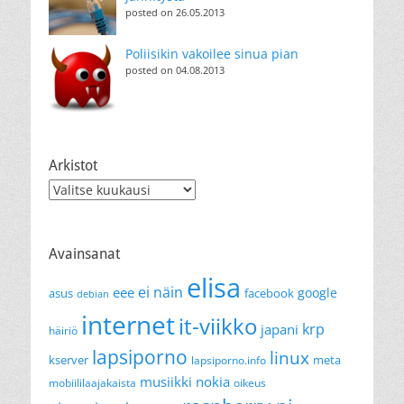
posted on 26.05.2013
Poliisikin vakoilee sinua pian
posted on 04.08.2013
Arkistot
Arkistot
Avainsanat
elisa
ei näin
eee
google
asus
facebook
debian
internet
it-viikko
krp
japani
häiriö
lapsiporno
linux
kserver
meta
lapsiporno.info
musiikki
nokia
mobiililaajakaista
oikeus