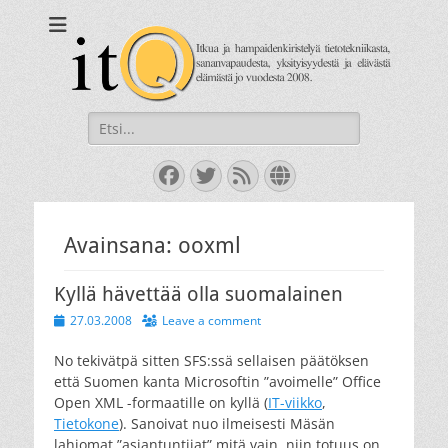
itQ
Itkua ja hammastenkiristelyä jo vuodesta 2008.
Search
for:
Facebook
Twitter
Feed
Website
Avainsana:
ooxml
Kyllä hävettää olla suomalainen
Posted
27.03.2008
Leave a comment
on
No tekivätpä sitten SFS:ssä sellaisen päätöksen
että Suomen kanta Microsoftin ”avoimelle” Office
Open XML -formaatille on kyllä (
IT-viikko
,
Tietokone
). Sanoivat nuo ilmeisesti Mäsän
lahjomat ”asiantuntijat” mitä vain, niin totuus on