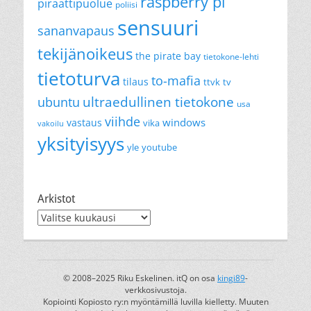
raspberry pi
piraattipuolue
poliisi
sensuuri
sananvapaus
tekijänoikeus
the pirate bay
tietokone-lehti
tietoturva
to-mafia
tilaus
ttvk
tv
ultraedullinen tietokone
ubuntu
usa
viihde
windows
vastaus
vika
vakoilu
yksityisyys
yle
youtube
Arkistot
Arkistot
© 2008–2025 Riku Eskelinen. itQ on osa
kingi89
-
verkkosivustoja.
Kopiointi Kopiosto ry:n myöntämillä luvilla kielletty. Muuten