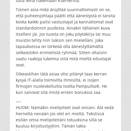
tulla ikinä näkemään KServerillä.
Toinen asia mikä ärsyttää suunnattomasti on se,
että puheenjohtaja päätti että äänestystä ei tarvita
koska kaikki paitsi vastustajat ja kannattomat ovat
standardoinnin puolesta. Ainakin tällainen kuva
itselleni jäi. Jos tuosta on joku pöytäkirja tai muu
muistio tehty niin lukisin sen mielelläni. Joka
tapauksessa on törkeää olla äänestyttämättä
selkeästikin erimielistä ryhmää. Sitten oltaisiin
saatu raakoja lukemia siitä mitä mieltä edustajat
ovat.
Oikeastihan tätä asiaa olisi pitänyt taas kerran
kysyä IT-alalla toimivilta ihmisiltä, ei isojen
firmojen nuoleskelluilta Isoilta Pampuilta®. He
kun sanovat sitä mistä eniten bonuksia saa.
—-
HUOM: Nämäkin mielipiteet ovat omiani. Älä vedä
hernettä nenään jos olet eri mieltä. Tekstissä
esitän omia mielipiteitäni totuuksina sillä se
kuuluu kirjoitustyyliini. Tämän takia