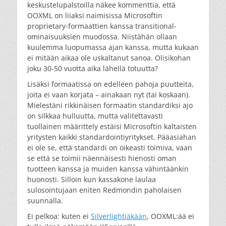
keskustelupalstoilla näkee kommenttia, että
OOXML on liiaksi naimisissa Microsoftin
proprietary-formaattien kanssa transitional-
ominaisuuksien muodossa. Niistähän ollaan
kuulemma luopumassa ajan kanssa, mutta kukaan
ei mitään aikaa ole uskaltanut sanoa. Olisikohan
joku 30-50 vuotta aika lähellä totuutta?
Lisäksi formaatissa on edelleen pahoja puutteita,
joita ei vaan korjata – ainakaan nyt (tai koskaan).
Mielestäni rikkinäisen formaatin standardiksi ajo
on silkkaa hulluutta, mutta valitettavasti
tuollainen määrittely estäisi Microsoftin kaltaisten
yritysten kaikki standardointiyritykset. Pääasiahan
ei ole se, että standardi on oikeasti toimiva, vaan
se että se toimii näennäisesti hienosti oman
tuotteen kanssa ja muiden kanssa vähintäänkin
huonosti. Silloin kun kassakone laulaa
sulosointujaan eniten Redmondin paholaisen
suunnalla.
Ei pelkoa: kuten ei
Silverlightiäkään
, OOXML:ää ei