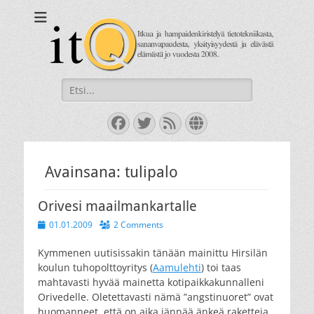
itQ
Itkua ja hammastenkiristelyä jo vuodesta 2008.
Search
for:
Facebook
Twitter
Feed
Website
Avainsana:
tulipalo
Orivesi maailmankartalle
Posted
01.01.2009
2 Comments
on
Kymmenen uutisissakin tänään mainittu Hirsilän
koulun tuhopolttoyritys (
Aamulehti
) toi taas
mahtavasti hyvää mainetta kotipaikkakunnalleni
Orivedelle. Oletettavasti nämä ”angstinuoret” ovat
huomanneet, että on aika jännää änkeä raketteja