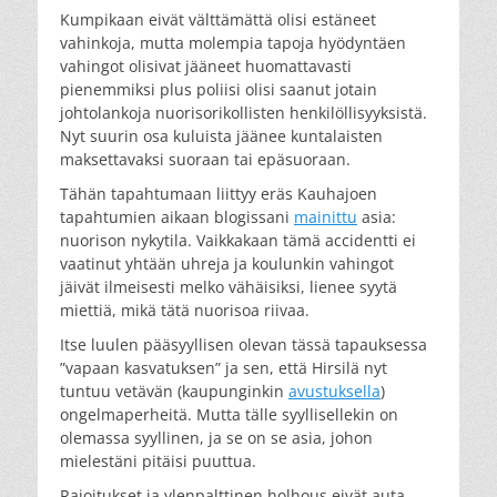
Kumpikaan eivät välttämättä olisi estäneet
vahinkoja, mutta molempia tapoja hyödyntäen
vahingot olisivat jääneet huomattavasti
pienemmiksi plus poliisi olisi saanut jotain
johtolankoja nuorisorikollisten henkilöllisyyksistä.
Nyt suurin osa kuluista jäänee kuntalaisten
maksettavaksi suoraan tai epäsuoraan.
Tähän tapahtumaan liittyy eräs Kauhajoen
tapahtumien aikaan blogissani
mainittu
asia:
nuorison nykytila. Vaikkakaan tämä accidentti ei
vaatinut yhtään uhreja ja koulunkin vahingot
jäivät ilmeisesti melko vähäisiksi, lienee syytä
miettiä, mikä tätä nuorisoa riivaa.
Itse luulen pääsyyllisen olevan tässä tapauksessa
”vapaan kasvatuksen” ja sen, että Hirsilä nyt
tuntuu vetävän (kaupunginkin
avustuksella
)
ongelmaperheitä. Mutta tälle syyllisellekin on
olemassa syyllinen, ja se on se asia, johon
mielestäni pitäisi puuttua.
Rajoitukset ja ylenpalttinen holhous eivät auta