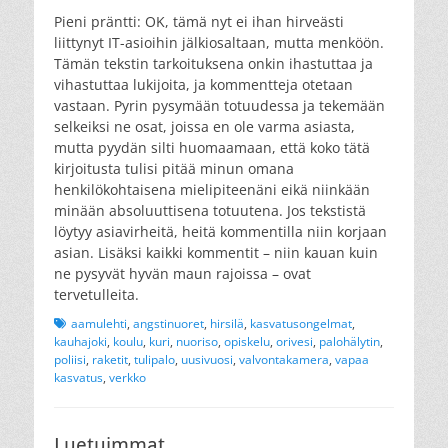
Pieni präntti: OK, tämä nyt ei ihan hirveästi
liittynyt IT-asioihin jälkiosaltaan, mutta menköön.
Tämän tekstin tarkoituksena onkin ihastuttaa ja
vihastuttaa lukijoita, ja kommentteja otetaan
vastaan. Pyrin pysymään totuudessa ja tekemään
selkeiksi ne osat, joissa en ole varma asiasta,
mutta pyydän silti huomaamaan, että koko tätä
kirjoitusta tulisi pitää minun omana
henkilökohtaisena mielipiteenäni eikä niinkään
minään absoluuttisena totuutena. Jos tekstistä
löytyy asiavirheitä, heitä kommentilla niin korjaan
asian. Lisäksi kaikki kommentit – niin kauan kuin
ne pysyvät hyvän maun rajoissa – ovat
tervetulleita.
Tags
aamulehti
,
angstinuoret
,
hirsilä
,
kasvatusongelmat
,
kauhajoki
,
koulu
,
kuri
,
nuoriso
,
opiskelu
,
orivesi
,
palohälytin
,
poliisi
,
raketit
,
tulipalo
,
uusivuosi
,
valvontakamera
,
vapaa
kasvatus
,
verkko
Luetuimmat