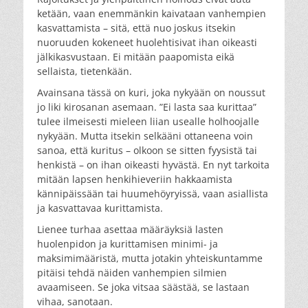
ketään, vaan enemmänkin kaivataan vanhempien
kasvattamista – sitä, että nuo joskus itsekin
nuoruuden kokeneet huolehtisivat ihan oikeasti
jälkikasvustaan. Ei mitään paapomista eikä
sellaista, tietenkään.
Avainsana tässä on kuri, joka nykyään on noussut
jo liki kirosanan asemaan. ”Ei lasta saa kurittaa”
tulee ilmeisesti mieleen liian usealle holhoojalle
nykyään. Mutta itsekin selkääni ottaneena voin
sanoa, että kuritus – olkoon se sitten fyysistä tai
henkistä – on ihan oikeasti hyvästä. En nyt tarkoita
mitään lapsen henkihieveriin hakkaamista
kännipäissään tai huumehöyryissä, vaan asiallista
ja kasvattavaa kurittamista.
Lienee turhaa asettaa määräyksiä lasten
huolenpidon ja kurittamisen minimi- ja
maksimimääristä, mutta jotakin yhteiskuntamme
pitäisi tehdä näiden vanhempien silmien
avaamiseen. Se joka vitsaa säästää, se lastaan
vihaa, sanotaan.