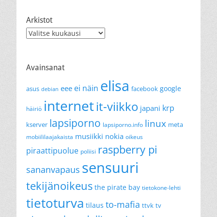
Arkistot
Arkistot
Avainsanat
elisa
ei näin
eee
google
asus
facebook
debian
internet
it-viikko
krp
japani
häiriö
lapsiporno
linux
kserver
meta
lapsiporno.info
musiikki
nokia
mobiililaajakaista
oikeus
raspberry pi
piraattipuolue
poliisi
sensuuri
sananvapaus
tekijänoikeus
the pirate bay
tietokone-lehti
tietoturva
to-mafia
tilaus
ttvk
tv