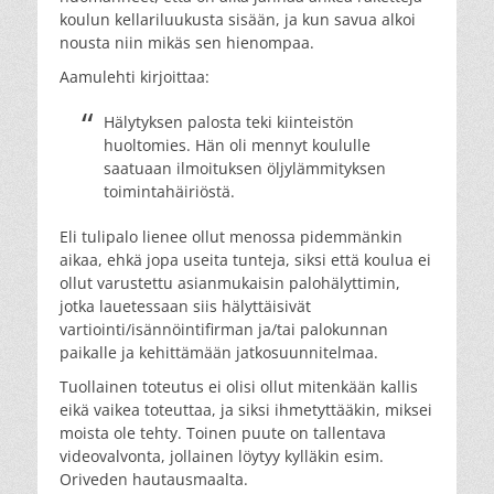
koulun kellariluukusta sisään, ja kun savua alkoi
nousta niin mikäs sen hienompaa.
Aamulehti kirjoittaa:
Hälytyksen palosta teki kiinteistön
huoltomies. Hän oli mennyt koululle
saatuaan ilmoituksen öljylämmityksen
toimintahäiriöstä.
Eli tulipalo lienee ollut menossa pidemmänkin
aikaa, ehkä jopa useita tunteja, siksi että koulua ei
ollut varustettu asianmukaisin palohälyttimin,
jotka lauetessaan siis hälyttäisivät
vartiointi/isännöintifirman ja/tai palokunnan
paikalle ja kehittämään jatkosuunnitelmaa.
Tuollainen toteutus ei olisi ollut mitenkään kallis
eikä vaikea toteuttaa, ja siksi ihmetyttääkin, miksei
moista ole tehty. Toinen puute on tallentava
videovalvonta, jollainen löytyy kylläkin esim.
Oriveden hautausmaalta.