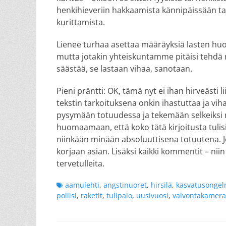
henkihieveriin hakkaamista kännipäissään tai
kurittamista.
Lienee turhaa asettaa määräyksiä lasten huo
mutta jotakin yhteiskuntamme pitäisi tehdä
säästää, se lastaan vihaa, sanotaan.
Pieni präntti: OK, tämä nyt ei ihan hirveästi 
tekstin tarkoituksena onkin ihastuttaa ja vih
pysymään totuudessa ja tekemään selkeiksi ne
huomaamaan, että koko tätä kirjoitusta tuli
niinkään minään absoluuttisena totuutena. Jos
korjaan asian. Lisäksi kaikki kommentit – ni
tervetulleita.
Tags
aamulehti
,
angstinuoret
,
hirsilä
,
kasvatusongel
poliisi
,
raketit
,
tulipalo
,
uusivuosi
,
valvontakamera