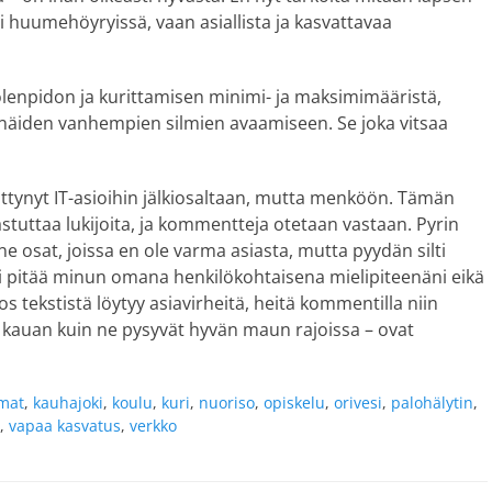
 huumehöyryissä, vaan asiallista ja kasvattavaa
lenpidon ja kurittamisen minimi- ja maksimimääristä,
 näiden vanhempien silmien avaamiseen. Se joka vitsaa
liittynyt IT-asioihin jälkiosaltaan, mutta menköön. Tämän
astuttaa lukijoita, ja kommentteja otetaan vastaan. Pyrin
 osat, joissa en ole varma asiasta, mutta pyydän silti
si pitää minun omana henkilökohtaisena mielipiteenäni eikä
 tekstistä löytyy asiavirheitä, heitä kommentilla niin
in kauan kuin ne pysyvät hyvän maun rajoissa – ovat
mat
,
kauhajoki
,
koulu
,
kuri
,
nuoriso
,
opiskelu
,
orivesi
,
palohälytin
,
,
vapaa kasvatus
,
verkko