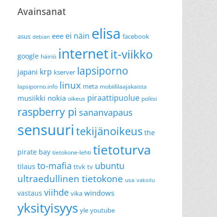
Avainsanat
elisa
ei näin
eee
asus
facebook
debian
internet
it-viikko
google
häiriö
lapsiporno
krp
japani
kserver
linux
meta
lapsiporno.info
mobiililaajakaista
piraattipuolue
musiikki
nokia
oikeus
poliisi
raspberry pi
sananvapaus
sensuuri
tekijänoikeus
the
tietoturva
pirate bay
tietokone-lehti
to-mafia
ubuntu
tilaus
ttvk
tv
ultraedullinen tietokone
usa
vakoilu
viihde
windows
vastaus
vika
yksityisyys
yle
youtube