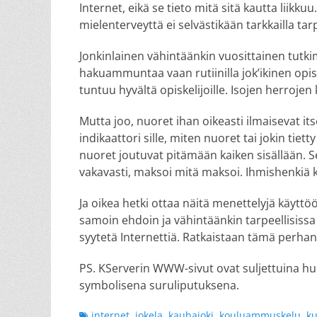
Internet, eikä se tieto mitä sitä kautta liikkuu
mielenterveyttä ei selvästikään tarkkailla tar
Jonkinlainen vähintäänkin vuosittainen tutkimu
hakuammuntaa vaan rutiinilla jok’ikinen opiskel
tuntuu hyvältä opiskelijoille. Isojen herrojen
Mutta joo, nuoret ihan oikeasti ilmaisevat its
indikaattori sille, miten nuoret tai jokin tietty
nuoret joutuvat pitämään kaiken sisällään. Sen
vakavasti, maksoi mitä maksoi. Ihmishenkiä k
Ja oikea hetki ottaa näitä menettelyjä käyttöön
samoin ehdoin ja vähintäänkin tarpeellisiss
syytetä Internettiä. Ratkaistaan tämä perha
PS. KServerin WWW-sivut ovat suljettuina h
symbolisena suruliputuksena.
Tags
internet
,
jokela
,
kauhajoki
,
kouluammuskelu
,
k