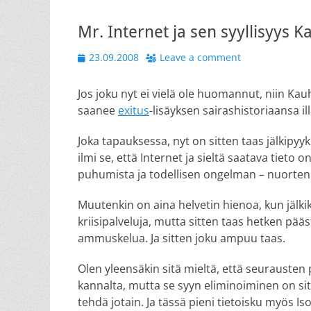
Mr. Internet ja sen syyllisyy
Posted
23.09.2008
Leave a comment
on
Jos joku nyt ei vielä ole huomannut, niin Kau
saanee
exitus
-lisäyksen sairashistoriaansa il
Joka tapauksessa, nyt on sitten taas jälkipyy
ilmi se, että Internet ja sieltä saatava tieto 
puhumista ja todellisen ongelman – nuorten y
Muutenkin on aina helvetin hienoa, kun jälki
kriisipalveluja, mutta sitten taas hetken pää
ammuskelua. Ja sitten joku ampuu taas.
Olen yleensäkin sitä mieltä, että seurauste
kannalta, mutta se syyn eliminoiminen on sitä
tehdä jotain. Ja tässä pieni tietoisku myös Is