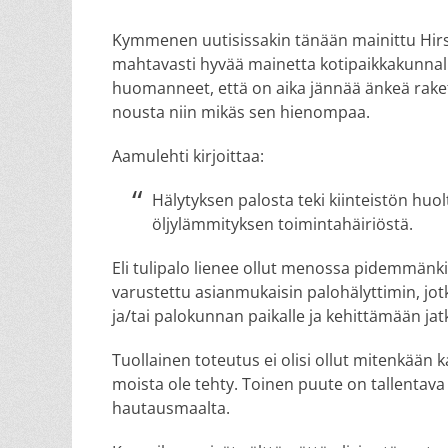
on
Kymmenen uutisissakin tänään mainittu Hirsi
mahtavasti hyvää mainetta kotipaikkakunnall
huomanneet, että on aika jännää änkeä rakett
nousta niin mikäs sen hienompaa.
Aamulehti kirjoittaa:
Hälytyksen palosta teki kiinteistön huo
öljylämmityksen toimintahäiriöstä.
Eli tulipalo lienee ollut menossa pidemmänkin 
varustettu asianmukaisin palohälyttimin, jotk
ja/tai palokunnan paikalle ja kehittämään ja
Tuollainen toteutus ei olisi ollut mitenkään ka
moista ole tehty. Toinen puute on tallentava 
hautausmaalta.