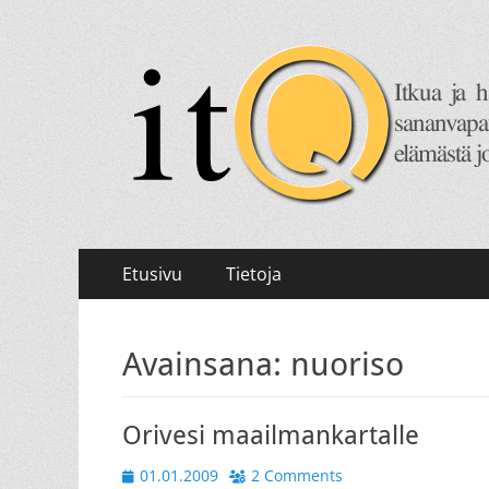
itQ
Itkua ja hammastenkiristelyä jo vuodesta 2008.
Primary
Skip
Etusivu
Tietoja
to
Menu
content
Avainsana:
nuoriso
Orivesi maailmankartalle
Posted
01.01.2009
2 Comments