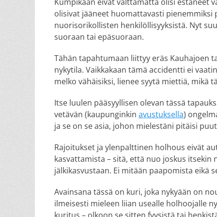
Kumpikaan eivät välttämättä olisi estäneet
olisivat jääneet huomattavasti pienemmiksi pl
nuorisorikollisten henkilöllisyyksistä. Nyt s
suoraan tai epäsuoraan.
Tähän tapahtumaan liittyy eräs Kauhajoen t
nykytila. Vaikkakaan tämä accidentti ei vaati
melko vähäisiksi, lienee syytä miettiä, mikä t
Itse luulen pääsyyllisen olevan tässä tapauks
vetävän (kaupunginkin
avustuksella
) ongelma
ja se on se asia, johon mielestäni pitäisi puu
Rajoitukset ja ylenpalttinen holhous eivät
kasvattamista – sitä, että nuo joskus itseki
jälkikasvustaan. Ei mitään paapomista eikä se
Avainsana tässä on kuri, joka nykyään on nous
ilmeisesti mieleen liian usealle holhoojalle 
kuritus – olkoon se sitten fyysistä tai henkis