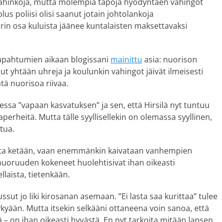
 vahinkoja, mutta molempia tapoja hyödyntäen vahingot
us poliisi olisi saanut jotain johtolankoja
uurin osa kuluista jäänee kuntalaisten maksettavaksi
apahtumien aikaan blogissani
mainittu
asia: nuorison
nut yhtään uhreja ja koulunkin vahingot jäivät ilmeisesti
ätä nuorisoa riivaa.
essa ”vapaan kasvatuksen” ja sen, että Hirsilä nyt tuntuu
perheitä. Mutta tälle syyllisellekin on olemassa syyllinen,
ttua.
 auta ketään, vaan enemmänkin kaivataan vanhempien
n nuoruuden kokeneet huolehtisivat ihan oikeasti
llaista, tietenkään.
sut jo liki kirosanan asemaan. ”Ei lasta saa kurittaa” tulee
nykyään. Mutta itsekin selkääni ottaneena voin sanoa, että
tä – on ihan oikeasti hyvästä. En nyt tarkoita mitään lapsen