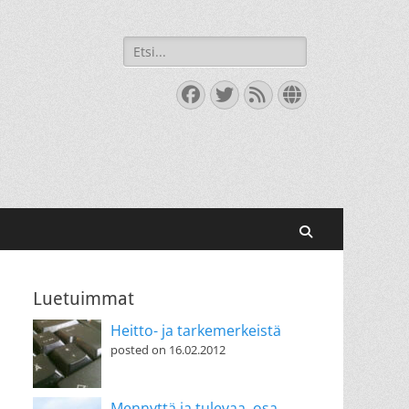
Search
for:
Facebook
Twitter
Feed
Website
Search
Luetuimmat
Heitto- ja tarkemerkeistä
posted on 16.02.2012
Mennyttä ja tulevaa, osa