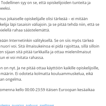
. Todellinen syy on se, että opiskelijoiden tunteita ja
peeksi.
s jokaiselle opiskelijalle olisi tärkeää – ei mitään
ija läpi tasaisin väliajoin. Ja se pitää tehdä niin, että se
 kielellä rahaa säästelemättä.
eään Internetinkin välityksellä. Se on siis myös tärkeä
 nuori voi. Sitä ilmaisukeinoa ei pidä rajoittaa, sillä silloin
 sijaan sitä pitää tarkkailla ja ottaa mielenilmaisut
un ei voi mitata rahassa.
 on nyt. Ja ne pitää ottaa käyttöön kaikille opiskelijoille,
a määrin. Ei odoteta kolmatta kouluammuskelua, eikä
nan ongelma.
uomenna kello 00:00-23:59 itäisen Euroopan kesäaikaa
uolema
,
nuoriso
,
pahuus
,
syyllisyys