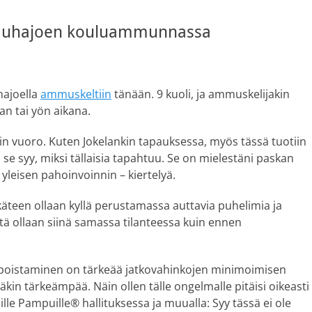
s Kauhajoen kouluammunnassa
hajoella
ammuskeltiin
tänään. 9 kuoli, ja ammuskelijakin
lan tai yön aikana.
kin vuoro. Kuten Jokelankin tapauksessa, myös tässä tuotiin
on se syy, miksi tällaisia tapahtuu. Se on mielestäni paskan
leisen pahoinvoinnin – kiertelyä.
käteen ollaan kyllä perustamassa auttavia puhelimia ja
stä ollaan siinä samassa tilanteessa kuin ennen
n poistaminen on tärkeää jatkovahinkojen minimoimisen
kin tärkeämpää. Näin ollen tälle ongelmalle pitäisi oikeasti
oille Pampuille® hallituksessa ja muualla: Syy tässä ei ole