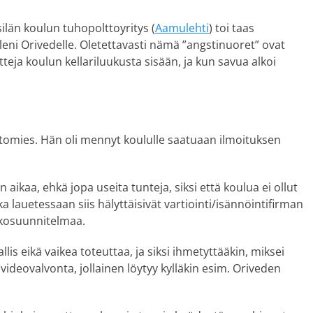
län koulun tuhopolttoyritys (
Aamulehti
) toi taas
eni Orivedelle. Oletettavasti nämä ”angstinuoret” ovat
eja koulun kellariluukusta sisään, ja kun savua alkoi
ltomies. Hän oli mennyt koululle saatuaan ilmoituksen
aikaa, ehkä jopa useita tunteja, siksi että koulua ei ollut
a lauetessaan siis hälyttäisivät vartiointi/isännöintifirman
tkosuunnitelmaa.
llis eikä vaikea toteuttaa, ja siksi ihmetyttääkin, miksei
videovalvonta, jollainen löytyy kylläkin esim. Oriveden