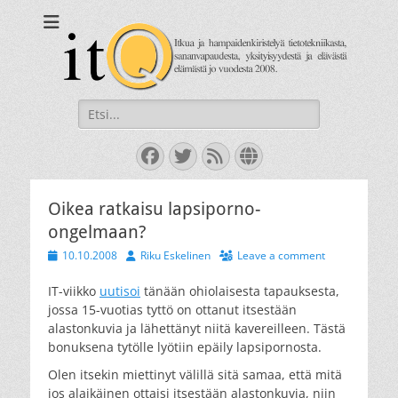
itQ
Itkua ja hammastenkiristelyä jo vuodesta 2008.
Search
for:
Facebook
Twitter
Feed
Website
Oikea ratkaisu lapsiporno-
ongelmaan?
Posted
Author
10.10.2008
Riku Eskelinen
Leave a comment
on
IT-viikko
uutisoi
tänään ohiolaisesta tapauksesta,
jossa 15-vuotias tyttö on ottanut itsestään
alastonkuvia ja lähettänyt niitä kavereilleen. Tästä
bonuksena tytölle lyötiin epäily lapsipornosta.
Olen itsekin miettinyt välillä sitä samaa, että mitä
jos alaikäinen ottaisi itsestään alastonkuvia, niin