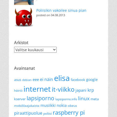
Poliisikin vakoilee sinua pian
posted on 04.08.2013
Arkistot
Arkistot
Avainsanat
elisa
ei näin
eee
google
asus
facebook
debian
internet
it-viikko
krp
japani
häiriö
lapsiporno
linux
kserver
meta
lapsiporno.info
musiikki
nokia
mobiililaajakaista
oikeus
raspberry pi
piraattipuolue
poliisi