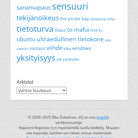
sensuuri
sananvapaus
tekijänoikeus
the pirate bay
tietokone-lehti
tietoturva
to-mafia
tilaus
ttvk
tv
ultraedullinen tietokone
ubuntu
usa
viihde
windows
vastaus
vika
vakoilu
yksityisyys
yle
youtube
Arkistot
Arkistot
© 2008–2025 Riku Eskelinen. itQ on osa
kingi89
-
verkkosivustoja.
Kopiointi Kopiosto ry:n myöntämillä luvilla kielletty. Muuten
saa kopioida, kunhan sen tekee minua riistämättä.