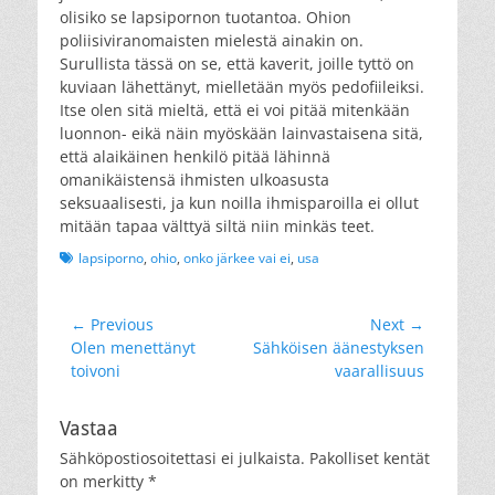
olisiko se lapsipornon tuotantoa. Ohion
poliisiviranomaisten mielestä ainakin on.
Surullista tässä on se, että kaverit, joille tyttö on
kuviaan lähettänyt, mielletään myös pedofiileiksi.
Itse olen sitä mieltä, että ei voi pitää mitenkään
luonnon- eikä näin myöskään lainvastaisena sitä,
että alaikäinen henkilö pitää lähinnä
omanikäistensä ihmisten ulkoasusta
seksuaalisesti, ja kun noilla ihmisparoilla ei ollut
mitään tapaa välttyä siltä niin minkäs teet.
Tags
lapsiporno
,
ohio
,
onko järkee vai ei
,
usa
Artikkelien
← Previous
Next →
Previous
Next
Olen menettänyt
Sähköisen äänestyksen
selaus
post:
post:
toivoni
vaarallisuus
Vastaa
Sähköpostiosoitettasi ei julkaista.
Pakolliset kentät
on merkitty
*