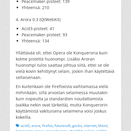
Peacemaker-pisteet: 139
Yhteensä: 210
4. Arora 0.3 (QtWebKit)
Acid3-pisteet: 41
Peacemaker-pisteet: 93
Yhteensä: 134
Yllättävää oli, ettei Opera ole Konqueroria kuin
kolme pistettä huonompi. Lisäksi Aroran
huonompi tulos saattaa johtua siitä, ettei se ole
vielä kovin kehittynyt selain, joskin ihan käytettävä
sellaisenaan.
En kuitenkaan ole Firefoxista vaihtamassa vielä
mihinkään, sillä arvostan selaimessa muutakin
kuin nopeutta ja standardien noudattamista
(vaikka nekin ovat tärkeitä), mutta Konquerorin
käyttämistä vakituisena selaimena voisi joskus
kokeilla.
Tags
acid3
,
arora
,
firefox
,
futuresoft
,
gecko
,
internet
,
khtml
,
konqueror
,
opera
,
peacekeeper
,
qtwebkit
,
selain
,
webkit