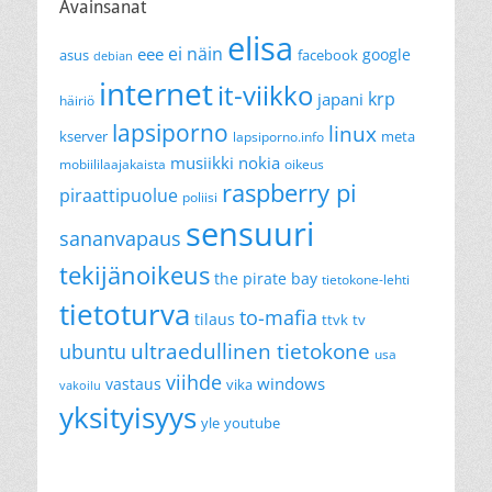
Avainsanat
elisa
ei näin
eee
google
asus
facebook
debian
internet
it-viikko
krp
japani
häiriö
lapsiporno
linux
kserver
meta
lapsiporno.info
musiikki
nokia
mobiililaajakaista
oikeus
raspberry pi
piraattipuolue
poliisi
sensuuri
sananvapaus
tekijänoikeus
the pirate bay
tietokone-lehti
tietoturva
to-mafia
tilaus
ttvk
tv
ultraedullinen tietokone
ubuntu
usa
viihde
windows
vastaus
vika
vakoilu
yksityisyys
yle
youtube