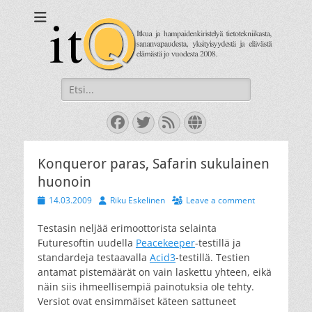
itQ
Itkua ja hammastenkiristelyä jo vuodesta 2008.
Search
for:
Facebook
Twitter
Feed
Website
Konqueror paras, Safarin sukulainen
huonoin
Posted
Author
14.03.2009
Riku Eskelinen
Leave a comment
on
Testasin neljää erimoottorista selainta
Futuresoftin uudella
Peacekeeper
-testillä ja
standardeja testaavalla
Acid3
-testillä. Testien
antamat pistemäärät on vain laskettu yhteen, eikä
näin siis ihmeellisempiä painotuksia ole tehty.
Versiot ovat ensimmäiset käteen sattuneet