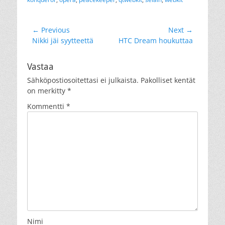
Artikkelien
← Previous
Next →
Previous
Next
Nikki jäi syytteettä
HTC Dream houkuttaa
selaus
post:
post:
Vastaa
Sähköpostiosoitettasi ei julkaista.
Pakolliset kentät
on merkitty
*
Kommentti
*
Nimi