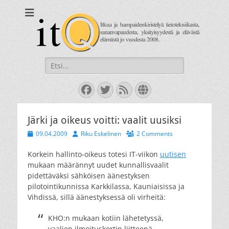
itQ
Itkua ja hammastenkiristelyä jo vuodesta 2008.
Search
for:
Facebook
Twitter
Feed
Website
Järki ja oikeus voitti: vaalit uusiksi
Posted
Author
09.04.2009
Riku Eskelinen
2 Comments
on
Korkein hallinto-oikeus totesi IT-viikon
uutisen
mukaan määrännyt uudet kunnallisvaalit
pidettäväksi sähköisen äänestyksen
pilotointikunnissa Karkkilassa, Kauniaisissa ja
Vihdissä, sillä äänestyksessä oli virheitä:
KHO:n mukaan kotiin lähetetyssä,
vaalien ilmoituskortin liitteenä