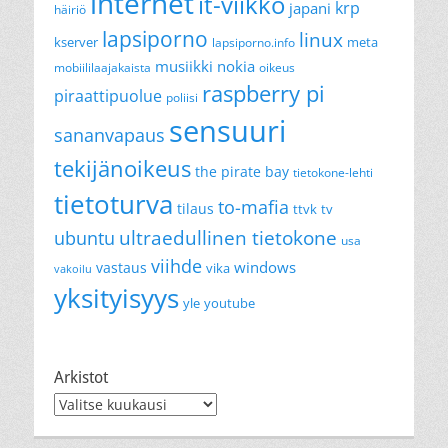
internet
it-viikko
krp
japani
häiriö
lapsiporno
linux
kserver
meta
lapsiporno.info
musiikki
nokia
mobiililaajakaista
oikeus
raspberry pi
piraattipuolue
poliisi
sensuuri
sananvapaus
tekijänoikeus
the pirate bay
tietokone-lehti
tietoturva
to-mafia
tilaus
ttvk
tv
ultraedullinen tietokone
ubuntu
usa
viihde
windows
vastaus
vika
vakoilu
yksityisyys
yle
youtube
Arkistot
Arkistot