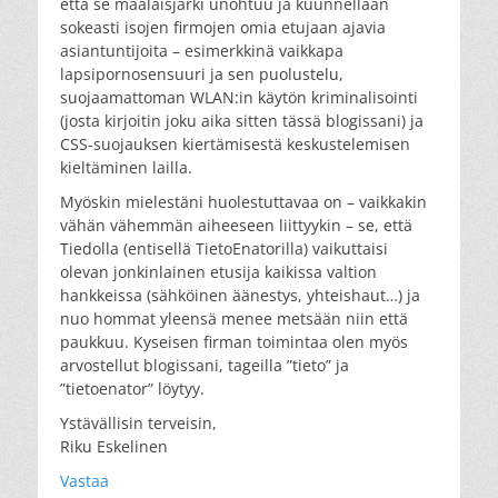
että se maalaisjärki unohtuu ja kuunnellaan
sokeasti isojen firmojen omia etujaan ajavia
asiantuntijoita – esimerkkinä vaikkapa
lapsipornosensuuri ja sen puolustelu,
suojaamattoman WLAN:in käytön kriminalisointi
(josta kirjoitin joku aika sitten tässä blogissani) ja
CSS-suojauksen kiertämisestä keskustelemisen
kieltäminen lailla.
Myöskin mielestäni huolestuttavaa on – vaikkakin
vähän vähemmän aiheeseen liittyykin – se, että
Tiedolla (entisellä TietoEnatorilla) vaikuttaisi
olevan jonkinlainen etusija kaikissa valtion
hankkeissa (sähköinen äänestys, yhteishaut…) ja
nuo hommat yleensä menee metsään niin että
paukkuu. Kyseisen firman toimintaa olen myös
arvostellut blogissani, tageilla ”tieto” ja
”tietoenator” löytyy.
Ystävällisin terveisin,
Riku Eskelinen
Vastaa