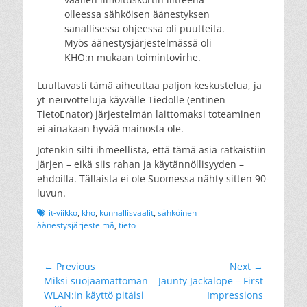
olleessa sähköisen äänestyksen
sanallisessa ohjeessa oli puutteita.
Myös äänestysjärjestelmässä oli
KHO:n mukaan toimintovirhe.
Luultavasti tämä aiheuttaa paljon keskustelua, ja
yt-neuvotteluja käyvälle Tiedolle (entinen
TietoEnator) järjestelmän laittomaksi toteaminen
ei ainakaan hyvää mainosta ole.
Jotenkin silti ihmeellistä, että tämä asia ratkaistiin
järjen – eikä siis rahan ja käytännöllisyyden –
ehdoilla. Tällaista ei ole Suomessa nähty sitten 90-
luvun.
Tags
it-viikko
,
kho
,
kunnallisvaalit
,
sähköinen
äänestysjärjestelmä
,
tieto
Artikkelien
← Previous
Next →
Previous
Next
Miksi suojaamattoman
Jaunty Jackalope – First
selaus
post:
post:
WLAN:in käyttö pitäisi
Impressions