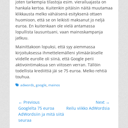
joten tarkempia tilastoja esim. vierailuajasta on
hankala kertoa. Kuitenkin pitäisin näitä muutamaa
klikkausta melko vähäisenä esityksenä ottaen
huomioon, että se on leikisti maksanut jo neljä
euroa. En kuitenkaan ole vielä antamassa
lopullista lausuntuani, vaan mainoskampanja
jatkuu.
Mainittakoon lopuksi, että syy aiemmassa
kirjoituksessa ihmettelemälleni ylimääräiselle
viidelle eurolle oli siinä, että Google perii
aktivointimaksua sen viitosen verran. Tällöin
todellista krediittiä jäi se 75 euroa. Melko rehtiä
touhua.
Tags
adwords
,
google
,
mainos
Artikkelien
← Previous
Next →
Previous
Next
Googlelta 75 euroa
Reilu viikko AdWordsia
selaus
post:
post:
AdWordsiin ja mitä siitä
seuraa