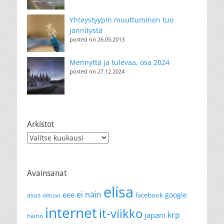
Yhteystyypin muuttuminen tuo
jännitystä
posted on 26.05.2013
Mennyttä ja tulevaa, osa 2024
posted on 27.12.2024
Arkistot
Arkistot
Avainsanat
elisa
ei näin
eee
google
asus
facebook
debian
internet
it-viikko
krp
japani
häiriö