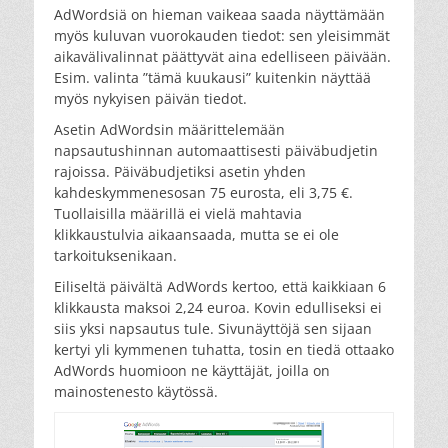
AdWordsiä on hieman vaikeaa saada näyttämään
myös kuluvan vuorokauden tiedot: sen yleisimmät
aikavälivalinnat päättyvät aina edelliseen päivään.
Esim. valinta ”tämä kuukausi” kuitenkin näyttää
myös nykyisen päivän tiedot.
Asetin AdWordsin määrittelemään
napsautushinnan automaattisesti päiväbudjetin
rajoissa. Päiväbudjetiksi asetin yhden
kahdeskymmenesosan 75 eurosta, eli 3,75 €.
Tuollaisilla määrillä ei vielä mahtavia
klikkaustulvia aikaansaada, mutta se ei ole
tarkoituksenikaan.
Eiliseltä päivältä AdWords kertoo, että kaikkiaan 6
klikkausta maksoi 2,24 euroa. Kovin edulliseksi ei
siis yksi napsautus tule. Sivunäyttöjä sen sijaan
kertyi yli kymmenen tuhatta, tosin en tiedä ottaako
AdWords huomioon ne käyttäjät, joilla on
mainostenesto käytössä.