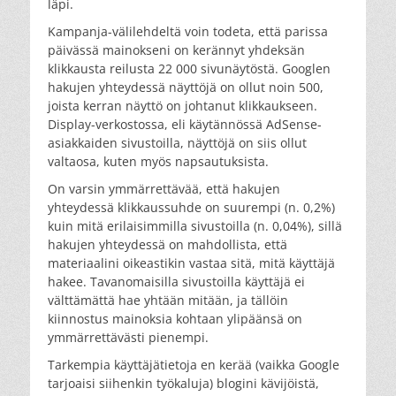
läpi.
Kampanja-välilehdeltä voin todeta, että parissa
päivässä mainokseni on kerännyt yhdeksän
klikkausta reilusta 22 000 sivunäytöstä. Googlen
hakujen yhteydessä näyttöjä on ollut noin 500,
joista kerran näyttö on johtanut klikkaukseen.
Display-verkostossa, eli käytännössä AdSense-
asiakkaiden sivustoilla, näyttöjä on siis ollut
valtaosa, kuten myös napsautuksista.
On varsin ymmärrettävää, että hakujen
yhteydessä klikkaussuhde on suurempi (n. 0,2%)
kuin mitä erilaisimmilla sivustoilla (n. 0,04%), sillä
hakujen yhteydessä on mahdollista, että
materiaalini oikeastikin vastaa sitä, mitä käyttäjä
hakee. Tavanomaisilla sivustoilla käyttäjä ei
välttämättä hae yhtään mitään, ja tällöin
kiinnostus mainoksia kohtaan ylipäänsä on
ymmärrettävästi pienempi.
Tarkempia käyttäjätietoja en kerää (vaikka Google
tarjoaisi siihenkin työkaluja) blogini kävijöistä,