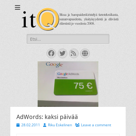
itQ
Itkua ja hammastenkiristelyä jo vuodesta 2008.
Search
for:
Facebook
Twitter
Feed
Website
AdWords: kaksi päivää
Posted
Author
28.02.2011
Riku Eskelinen
Leave a comment
on