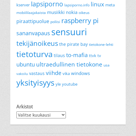
lapsiporno
linux
kserver
meta
lapsiporno.info
musiikki
nokia
mobiililaajakaista
oikeus
raspberry pi
piraattipuolue
poliisi
sensuuri
sananvapaus
tekijänoikeus
the pirate bay
tietokone-lehti
tietoturva
to-mafia
tilaus
ttvk
tv
ultraedullinen tietokone
ubuntu
usa
viihde
windows
vastaus
vika
vakoilu
yksityisyys
yle
youtube
Arkistot
Arkistot