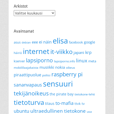
Arkistot
Arkistot
Avainsanat
elisa
ei näin
eee
google
asus
facebook
debian
internet
it-viikko
krp
japani
häiriö
lapsiporno
linux
kserver
meta
lapsiporno.info
musiikki
nokia
mobiililaajakaista
oikeus
raspberry pi
piraattipuolue
poliisi
sensuuri
sananvapaus
tekijänoikeus
the pirate bay
tietokone-lehti
tietoturva
to-mafia
tilaus
ttvk
tv
ultraedullinen tietokone
ubuntu
usa