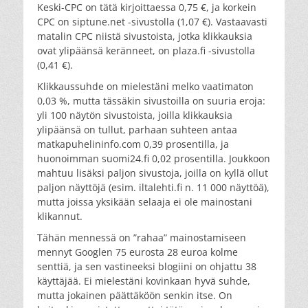
Keski-CPC on tätä kirjoittaessa 0,75 €, ja korkein
CPC on siptune.net -sivustolla (1,07 €). Vastaavasti
matalin CPC niistä sivustoista, jotka klikkauksia
ovat ylipäänsä keränneet, on plaza.fi -sivustolla
(0,41 €).
Klikkaussuhde on mielestäni melko vaatimaton
0,03 %, mutta tässäkin sivustoilla on suuria eroja:
yli 100 näytön sivustoista, joilla klikkauksia
ylipäänsä on tullut, parhaan suhteen antaa
matkapuhelininfo.com 0,39 prosentilla, ja
huonoimman suomi24.fi 0,02 prosentilla. Joukkoon
mahtuu lisäksi paljon sivustoja, joilla on kyllä ollut
paljon näyttöjä (esim. iltalehti.fi n. 11 000 näyttöä),
mutta joissa yksikään selaaja ei ole mainostani
klikannut.
Tähän mennessä on ”rahaa” mainostamiseen
mennyt Googlen 75 eurosta 28 euroa kolme
senttiä, ja sen vastineeksi blogiini on ohjattu 38
käyttäjää. Ei mielestäni kovinkaan hyvä suhde,
mutta jokainen päättäköön senkin itse. On