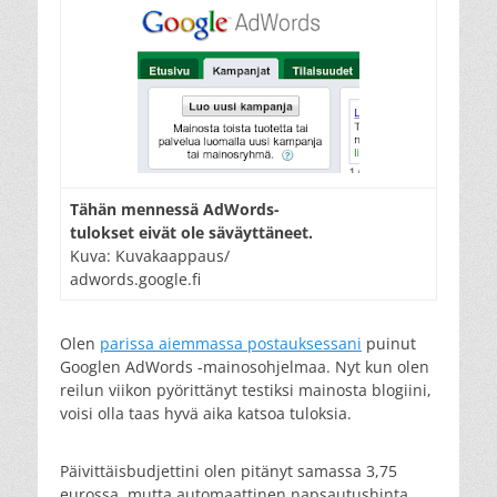
Tähän mennessä AdWords-
tulokset eivät ole säväyttäneet.
Kuva: Kuvakaappaus/
adwords.google.fi
Olen
parissa aiemmassa postauksessani
puinut
Googlen AdWords -mainosohjelmaa. Nyt kun olen
reilun viikon pyörittänyt testiksi mainosta blogiini,
voisi olla taas hyvä aika katsoa tuloksia.
Päivittäisbudjettini olen pitänyt samassa 3,75
eurossa, mutta automaattinen napsautushinta