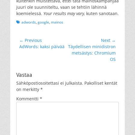
kuitenkin muistettava, ettei tätä mainoskampanjaa
juuri ole suunniteltu, vaan se tehtiin lähinnä
koemielessä.
Your results may vary,
kuten sanotaan.
Tags
adwords
,
google
,
mainos
Artikkelien
← Previous
Next →
Previous
Next
AdWords: kaksi päivää
Täydellisen minidistron
selaus
post:
post:
metsästys: Chromium
OS
Vastaa
Sähköpostiosoitettasi ei julkaista.
Pakolliset kentät
on merkitty
*
Kommentti
*