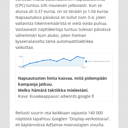
(CPC) tuntuu silti nousevan jatkuvasti. Kun se
alussa oli 0,37 euroa, on se tänään jo 1,04 euroa.
Napsautuksia päivässä on tullut noin 3-4, joten
valtavista liikennemääristä ei vielä voida puhua.
Vastaavasti näyttökertoja tuntuu tulevan päivässä
vähemmän kuin aluksi, joten hieman
kyseenalaiselta tämä automaattitaktiikka
vaikuttaa.
Napsautusten hinta kasvaa, mitä pidempään
kampanja jatkuu.
Melko hämärä taktiikka mielestäni.
Kuva: Kuvakaappaus/ adwords.google.fi
Reilusti suurin osa kaikkiaan vajaasta 140 000
näytöstä tapahtuu Googlen ”Display-verkostossa”,
eli käytännössä AdSense-mainostajien sivuilla.