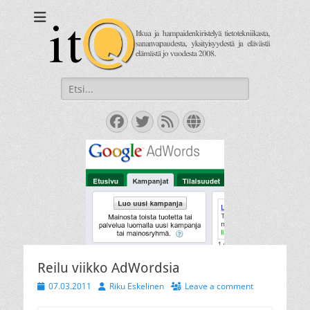
itQ
Itkua ja hammastenkiristelyä jo vuodesta 2008.
Search
for:
Facebook
Twitter
Feed
Website
Reilu viikko AdWordsia
Posted
Author
07.03.2011
Riku Eskelinen
Leave a comment
on