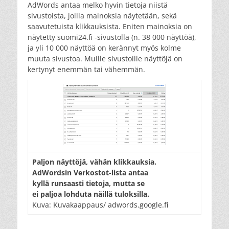
AdWords antaa melko hyvin tietoja niistä
sivustoista, joilla mainoksia näytetään, sekä
saavutetuista klikkauksista. Eniten mainoksia on
näytetty suomi24.fi -sivustolla (n. 38 000 näyttöä),
ja yli 10 000 näyttöä on kerännyt myös kolme
muuta sivustoa. Muille sivustoille näyttöjä on
kertynyt enemmän tai vähemmän.
Paljon näyttöjä, vähän klikkauksia.
AdWordsin Verkostot-lista antaa
kyllä runsaasti tietoja, mutta se
ei paljoa lohduta näillä tuloksilla.
Kuva: Kuvakaappaus/ adwords.google.fi