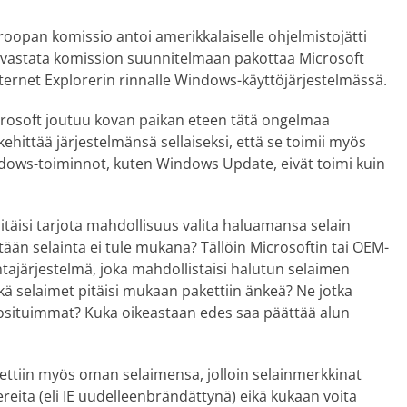
opan komissio antoi amerikkalaiselle ohjelmistojätti
n vastata komission suunnitelmaan pakottaa Microsoft
ternet Explorerin rinnalle Windows-käyttöjärjestelmässä.
icrosoft joutuu kovan paikan eteen tätä ongelmaa
kehittää järjestelmänsä sellaiseksi, että se toimii myös
ndows-toiminnot, kuten Windows Update, eivät toimi kuin
pitäisi tarjota mahdollisuus valita haluamansa selain
htään selainta ei tule mukana? Tällöin Microsoftin tai OEM-
intajärjestelmä, joka mahdollistaisi halutun selaimen
ä selaimet pitäisi mukaan pakettiin änkeä? Ne jotka
osituimmat? Kuka oikeastaan edes saa päättää alun
kettiin myös oman selaimensa, jolloin selainmerkkinat
reita (eli IE uudelleenbrändättynä) eikä kukaan voita