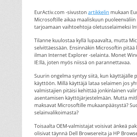
on
EurActiv.com -sivuston
artikkelin
mukaan Euro
Microsoftille aikaa maaliskuun puoleenvälii
tarjoamaan vaihtoehtoja oletusselaimeksi In
Tilanne kuulostaa kyllä lupaavalta, mutta M
selvittäessään. Ensinnäkin Microsoftin pitää 
ilman Internet Explorer -selainta. Monet Wi
IE:llä, joten myös niissä on parannettavaa.
Suurin ongelma syntyy siitä, kun käyttäjälle 
käyttöön. Millä käyttäjä lataa selaimen jos y
valmistajien pitäisi kehittää jonkinlainen val
asentamisen käyttöjärjestelmään. Mutta mitk
maksavat Microsoftille mukaanpääsystä? Su
selainvalikoimasta?
Toisaalta OEM-valmistajat voisivat änkeä pa
olisivat täynnä Dell Browsereita ja HP Browse