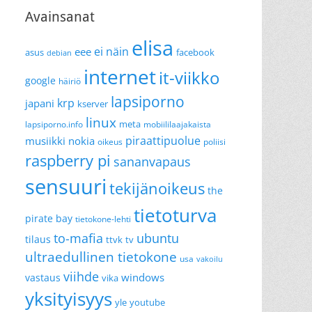
Avainsanat
elisa
ei näin
eee
asus
facebook
debian
internet
it-viikko
google
häiriö
lapsiporno
krp
japani
kserver
linux
meta
lapsiporno.info
mobiililaajakaista
piraattipuolue
musiikki
nokia
oikeus
poliisi
raspberry pi
sananvapaus
sensuuri
tekijänoikeus
the
tietoturva
pirate bay
tietokone-lehti
to-mafia
ubuntu
tilaus
ttvk
tv
ultraedullinen tietokone
usa
vakoilu
viihde
windows
vastaus
vika
yksityisyys
yle
youtube