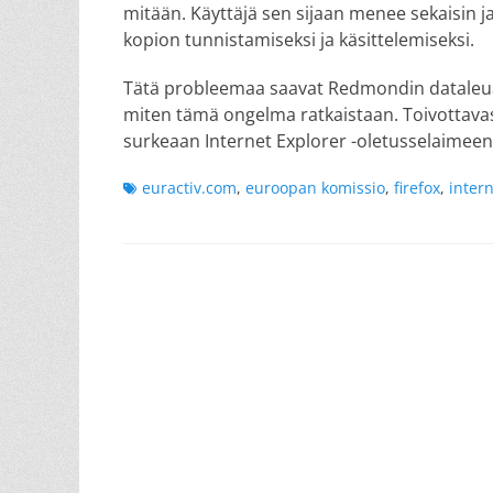
mitään. Käyttäjä sen sijaan menee sekaisin ja 
kopion tunnistamiseksi ja käsittelemiseksi.
Tätä probleemaa saavat Redmondin dataleuat j
miten tämä ongelma ratkaistaan. Toivottavast
surkeaan Internet Explorer -oletusselaimeen
Tags
euractiv.com
,
euroopan komissio
,
firefox
,
inter