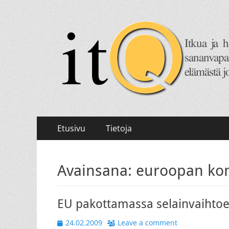
itQ
Itkua ja hammastenkiristelyä jo vuodesta 2008.
Primary
Skip
Etusivu
Tietoja
to
Menu
content
Avainsana:
euroopan ko
EU pakottamassa selainvaihto
Posted
24.02.2009
Leave a comment