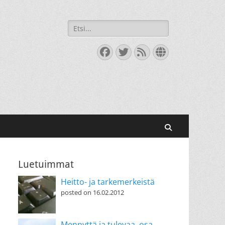
Search
for:
Facebook
Twitter
Feed
Website
Search
Luetuimmat
Heitto- ja tarkemerkeistä
posted on 16.02.2012
Mennyttä ja tulevaa, osa