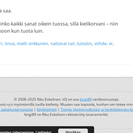
a saa.
nko kaikki sanat oikein tuossa, sillä kielikorvani – niin
koon kun tuota luin.
ri
,
linux
,
matti virkkunen
,
national rail
,
tulostin
,
viihde
,
vr
,
© 2008–2025 Riku Eskelinen. itQ on osa
kingi89
-verkkosivustoja.
osto ry:n myöntämillä luvilla kielletty. Muuten saa kopioida, kunhan sen tekee min
a palveluntarjoajasta
|
Käyttöehdot
|
Tietoja yksityisyydestäsi ja henkilötietojen k
kingi89 on Riku Eskelisen rekisteröity tavaramerkki.
Hyväksy
ästeiden tallentaminen.
Lisätiedot