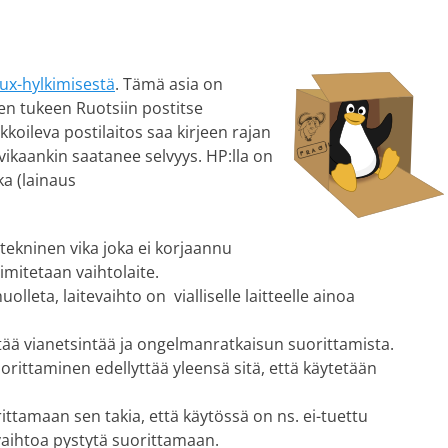
ux-hylkimisestä
. Tämä asia on
en tukeen Ruotsiin postitse
koileva postilaitos saa kirjeen rajan
, vikaankin saatanee selvyys. HP:lla on
ka (lainaus
 tekninen vika joka ei korjaannu
oimitetaan vaihtolaite.
huolleta, laitevaihto on vialliselle laitteelle ainoa
tää vianetsintää ja ongelmanratkaisun suorittamista.
ittaminen edellyttää yleensä sitä, että käytetään
ittamaan sen takia, että käytössä on ns. ei-tuettu
vaihtoa pystytä suorittamaan.