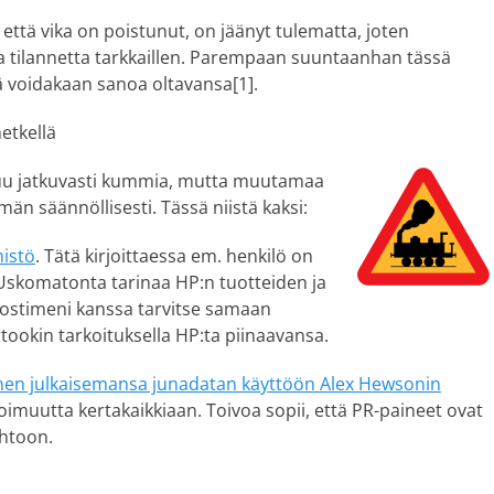
, että vika on poistunut, on jäänyt tulematta, joten
lla tilannetta tarkkaillen. Parempaan suuntaanhan tässä
lä voidakaan sanoa oltavansa[1].
etkellä
tuu jatkuvasti kummia, mutta muutamaa
 säännöllisesti. Tässä niistä kaksi:
mistö
. Tätä kirjoittaessa em. henkilö on
 Uskomatonta tarinaa HP:n tuotteiden ja
ulostimeni kanssa tarvitse samaan
rtookin tarkoituksella HP:ta piinaavansa.
nen julkaisemansa junadatan käyttöön Alex Hewsonin
voimuutta kertakaikkiaan. Toivoa sopii, että PR-paineet ovat
ahtoon.