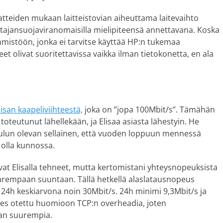
atteiden mukaan laitteistovian aiheuttama laitevaihto
ttajansuojaviranomaisilla mielipiteensä annettavana. Koska
emmistöön, jonka ei tarvitse käyttää HP:n tukemaa
et olivat suoritettavissa vaikka ilman tietokonetta, en ala
lisan kaapeliviihteestä,
joka on ”jopa 100Mbit/s”. Tämähän
i toteutunut lähellekään, ja Elisaa asiasta lähestyin. He
aulun olevan sellainen, että vuoden loppuun mennessä
olla kunnossa.
ovat Elisalla tehneet, mutta kertomistani yhteysnopeuksista
arempaan suuntaan. Tällä hetkellä alaslatausnopeus
n 24h keskiarvona noin 30Mbit/s. 24h minimi 9,3Mbit/s ja
edes otettu huomioon TCP:n overheadia, joten
an suurempia.