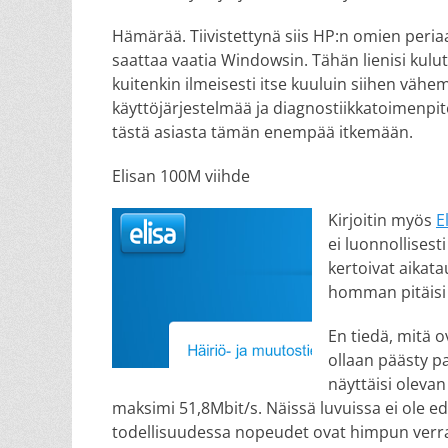
Hämärää. Tiivistettynä siis HP:n omien peria
saattaa vaatia Windowsin. Tähän lienisi kulu
kuitenkin ilmeisesti itse kuuluin siihen väh
käyttöjärjestelmää ja diagnostiikkatoimenpite
tästä asiasta tämän enempää itkemään.
Elisan 100M viihde
Kirjoitin myös
E
ei luonnollisest
kertoivat aikat
homman pitäisi 
En tiedä, mitä 
ollaan päästy p
näyttäisi oleva
maksimi 51,8Mbit/s. Näissä luvuissa ei ole 
todellisuudessa nopeudet ovat himpun verr