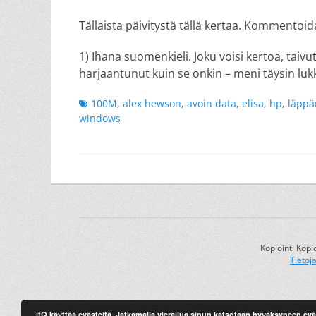
Tällaista päivitystä tällä kertaa. Kommentoid
1) Ihana suomenkieli. Joku voisi kertoa, taivuti
harjaantunut kuin se onkin – meni täysin luk
Tags
100M
,
alex hewson
,
avoin data
,
elisa
,
hp
,
läppä
windows
Kopiointi Kopi
Tietoj
itQ käyttää evästeitä. Jatkamalla vierailua sinun katsotaan hyväksyneen ev