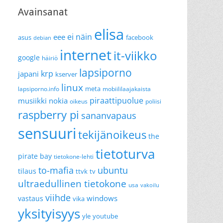
Avainsanat
elisa
ei näin
eee
asus
facebook
debian
internet
it-viikko
google
häiriö
lapsiporno
krp
japani
kserver
linux
meta
lapsiporno.info
mobiililaajakaista
piraattipuolue
musiikki
nokia
oikeus
poliisi
raspberry pi
sananvapaus
sensuuri
tekijänoikeus
the
tietoturva
pirate bay
tietokone-lehti
to-mafia
ubuntu
tilaus
ttvk
tv
ultraedullinen tietokone
usa
vakoilu
viihde
windows
vastaus
vika
yksityisyys
yle
youtube