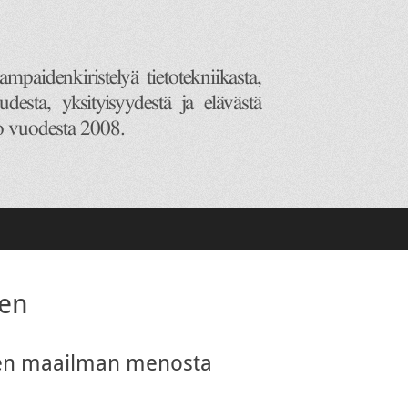
nen
nen maailman menosta