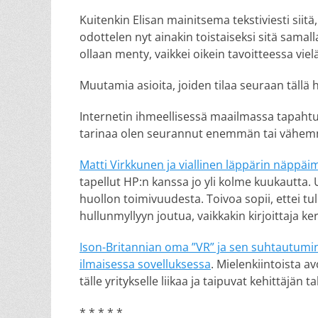
Kuitenkin Elisan mainitsema tekstiviesti siitä
odottelen nyt ainakin toistaiseksi sitä sama
ollaan menty, vaikkei oikein tavoitteessa vie
Muutamia asioita, joiden tilaa seuraan tällä h
Internetin ihmeellisessä maailmassa tapah
tarinaa olen seurannut enemmän tai vähemmän
Matti Virkkunen ja viallinen läppärin näppäi
tapellut HP:n kanssa jo yli kolme kuukautta.
huollon toimivuudesta. Toivoa sopii, ettei t
hullunmyllyyn joutua, vaikkakin kirjoittaja ke
Ison-Britannian oma ”VR” ja sen suhtautumi
ilmaisessa sovelluksessa
. Mielenkiintoista a
tälle yritykselle liikaa ja taipuvat kehittäjän t
* * * * *