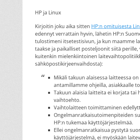
on
HP ja Linux
Kirjoitin joku aika sitten
HP:n omituisesta Lin
edennyt verrattain hyvin, lähetin HP:n Suom
tulostimeni itsetestisivun, ja kun maamme lak
taakse ja paikalliset posteljoonit siitä perille
kuitenkin mielenkiintoinen laitevaihtopolitiik
sähköpostikirjeenvaihdosta):
Mikäli takuun alaisessa laitteessa on
antamillamme ohjeilla, asiakkaalle t
Takuun alaisia laitteita ei korjata tai 
vaihtoehto.
Vaihtolaitteen toimittaminen edellyt
Ongelmanratkaisutoimenpiteiden suor
HP:n tukemaa käyttöjärjestelmää.
Ellei ongelmanratkaisua pystytä suor
käyttöjärjestelmä, ei myöskään laite