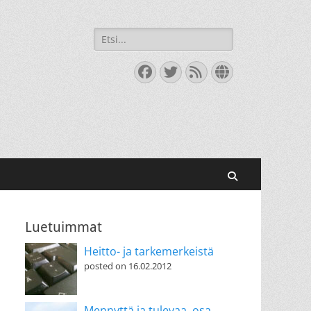
Search
for:
Facebook
Twitter
Feed
Website
Search
Luetuimmat
Heitto- ja tarkemerkeistä
posted on 16.02.2012
Mennyttä ja tulevaa, osa