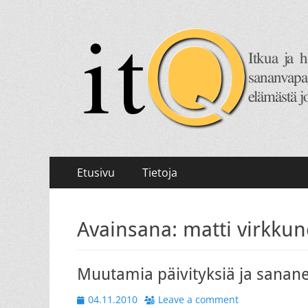
itQ
Itkua ja hammastenkiristelyä jo vuodesta 2008.
Primary
Skip
Etusivu
Tietoja
to
Menu
content
Avainsana:
matti virkku
Muutamia päivityksiä ja sana
Posted
04.11.2010
Leave a comment