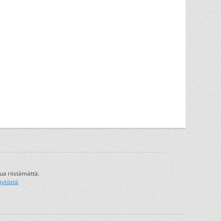
ua riistämättä.
äytöstä