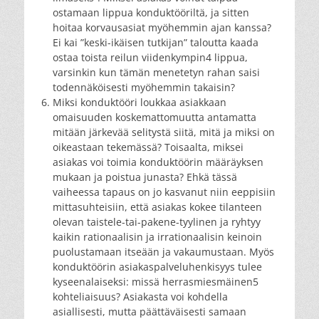
ostamaan lippua konduktööriltä, ja sitten
hoitaa korvausasiat myöhemmin ajan kanssa?
Ei kai ”keski-ikäisen tutkijan” taloutta kaada
ostaa toista reilun viidenkympin4 lippua,
varsinkin kun tämän menetetyn rahan saisi
todennäköisesti myöhemmin takaisin?
Miksi konduktööri loukkaa asiakkaan
omaisuuden koskemattomuutta antamatta
mitään järkevää selitystä siitä, mitä ja miksi on
oikeastaan tekemässä? Toisaalta, miksei
asiakas voi toimia konduktöörin määräyksen
mukaan ja poistua junasta? Ehkä tässä
vaiheessa tapaus on jo kasvanut niin eeppisiin
mittasuhteisiin, että asiakas kokee tilanteen
olevan taistele-tai-pakene-tyylinen ja ryhtyy
kaikin rationaalisin ja irrationaalisin keinoin
puolustamaan itseään ja vakaumustaan. Myös
konduktöörin asiakaspalveluhenkisyys tulee
kyseenalaiseksi: missä herrasmiesmäinen5
kohteliaisuus? Asiakasta voi kohdella
asiallisesti, mutta päättäväisesti samaan