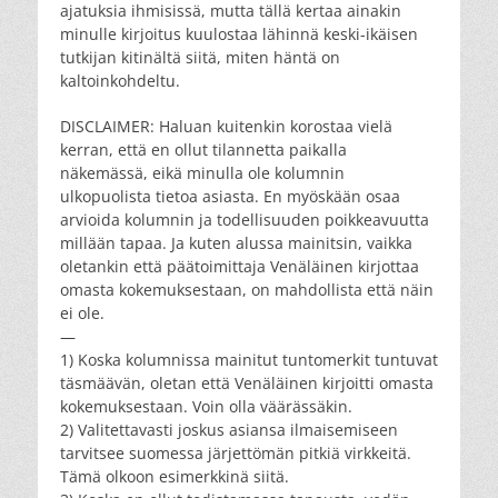
ajatuksia ihmisissä, mutta tällä kertaa ainakin
minulle kirjoitus kuulostaa lähinnä keski-ikäisen
tutkijan kitinältä siitä, miten häntä on
kaltoinkohdeltu.
DISCLAIMER: Haluan kuitenkin korostaa vielä
kerran, että en ollut tilannetta paikalla
näkemässä, eikä minulla ole kolumnin
ulkopuolista tietoa asiasta. En myöskään osaa
arvioida kolumnin ja todellisuuden poikkeavuutta
millään tapaa. Ja kuten alussa mainitsin, vaikka
oletankin että päätoimittaja Venäläinen kirjottaa
omasta kokemuksestaan, on mahdollista että näin
ei ole.
—
1) Koska kolumnissa mainitut tuntomerkit tuntuvat
täsmäävän, oletan että Venäläinen kirjoitti omasta
kokemuksestaan. Voin olla väärässäkin.
2) Valitettavasti joskus asiansa ilmaisemiseen
tarvitsee suomessa järjettömän pitkiä virkkeitä.
Tämä olkoon esimerkkinä siitä.