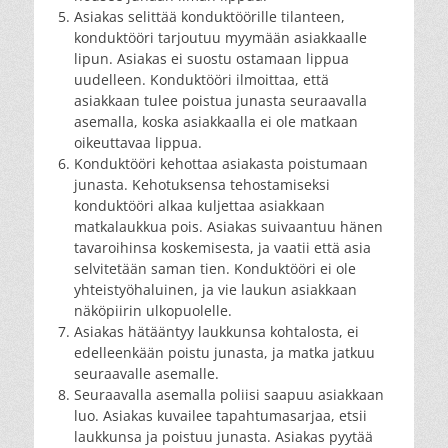
Asiakas selittää konduktöörille tilanteen,
konduktööri tarjoutuu myymään asiakkaalle
lipun. Asiakas ei suostu ostamaan lippua
uudelleen. Konduktööri ilmoittaa, että
asiakkaan tulee poistua junasta seuraavalla
asemalla, koska asiakkaalla ei ole matkaan
oikeuttavaa lippua.
Konduktööri kehottaa asiakasta poistumaan
junasta. Kehotuksensa tehostamiseksi
konduktööri alkaa kuljettaa asiakkaan
matkalaukkua pois. Asiakas suivaantuu hänen
tavaroihinsa koskemisesta, ja vaatii että asia
selvitetään saman tien. Konduktööri ei ole
yhteistyöhaluinen, ja vie laukun asiakkaan
näköpiirin ulkopuolelle.
Asiakas hätääntyy laukkunsa kohtalosta, ei
edelleenkään poistu junasta, ja matka jatkuu
seuraavalle asemalle.
Seuraavalla asemalla poliisi saapuu asiakkaan
luo. Asiakas kuvailee tapahtumasarjaa, etsii
laukkunsa ja poistuu junasta. Asiakas pyytää