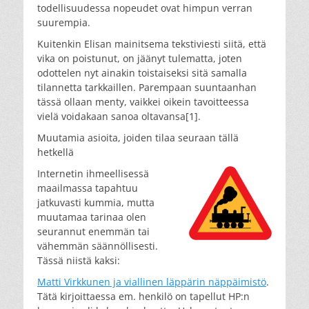
todellisuudessa nopeudet ovat himpun verran
suurempia.
Kuitenkin Elisan mainitsema tekstiviesti siitä, että
vika on poistunut, on jäänyt tulematta, joten
odottelen nyt ainakin toistaiseksi sitä samalla
tilannetta tarkkaillen. Parempaan suuntaanhan
tässä ollaan menty, vaikkei oikein tavoitteessa
vielä voidakaan sanoa oltavansa[1].
Muutamia asioita, joiden tilaa seuraan tällä
hetkellä
Internetin ihmeellisessä
maailmassa tapahtuu
jatkuvasti kummia, mutta
muutamaa tarinaa olen
seurannut enemmän tai
vähemmän säännöllisesti.
Tässä niistä kaksi:
Matti Virkkunen ja viallinen läppärin näppäimistö
.
Tätä kirjoittaessa em. henkilö on tapellut HP:n