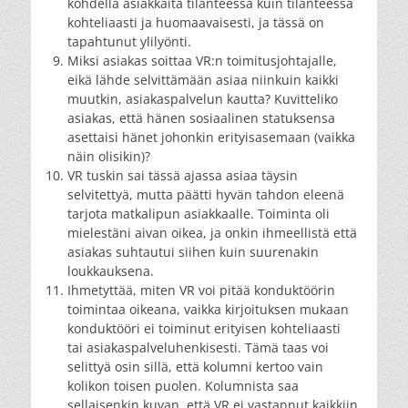
kohdella asiakkaita tilanteessa kuin tilanteessa
kohteliaasti ja huomaavaisesti, ja tässä on
tapahtunut ylilyönti.
Miksi asiakas soittaa VR:n toimitusjohtajalle,
eikä lähde selvittämään asiaa niinkuin kaikki
muutkin, asiakaspalvelun kautta? Kuvitteliko
asiakas, että hänen sosiaalinen statuksensa
asettaisi hänet johonkin erityisasemaan (vaikka
näin olisikin)?
VR tuskin sai tässä ajassa asiaa täysin
selvitettyä, mutta päätti hyvän tahdon eleenä
tarjota matkalipun asiakkaalle. Toiminta oli
mielestäni aivan oikea, ja onkin ihmeellistä että
asiakas suhtautui siihen kuin suurenakin
loukkauksena.
Ihmetyttää, miten VR voi pitää konduktöörin
toimintaa oikeana, vaikka kirjoituksen mukaan
konduktööri ei toiminut erityisen kohteliaasti
tai asiakaspalveluhenkisesti. Tämä taas voi
selittyä osin sillä, että kolumni kertoo vain
kolikon toisen puolen. Kolumnista saa
sellaisenkin kuvan, että VR ei vastannut kaikkiin