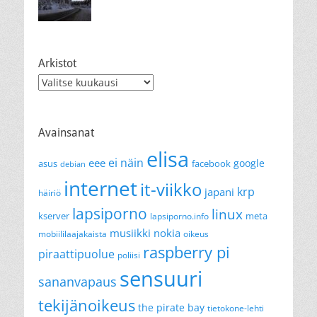
Arkistot
Arkistot
Avainsanat
elisa
ei näin
eee
google
asus
facebook
debian
internet
it-viikko
krp
japani
häiriö
lapsiporno
linux
kserver
meta
lapsiporno.info
musiikki
nokia
mobiililaajakaista
oikeus
raspberry pi
piraattipuolue
poliisi
sensuuri
sananvapaus
tekijänoikeus
the pirate bay
tietokone-lehti