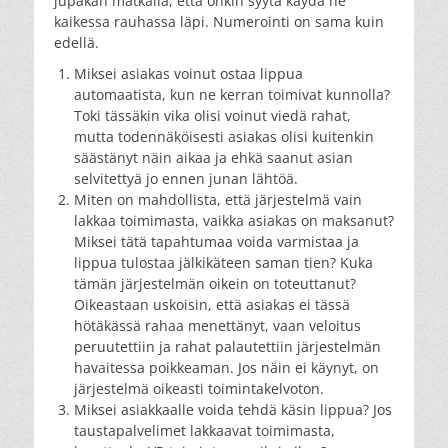
jupakan matkalla, että onkin syytä käydä ne
kaikessa rauhassa läpi. Numerointi on sama kuin
edellä.
Miksei asiakas voinut ostaa lippua
automaatista, kun ne kerran toimivat kunnolla?
Toki tässäkin vika olisi voinut viedä rahat,
mutta todennäköisesti asiakas olisi kuitenkin
säästänyt näin aikaa ja ehkä saanut asian
selvitettyä jo ennen junan lähtöä.
Miten on mahdollista, että järjestelmä vain
lakkaa toimimasta, vaikka asiakas on maksanut?
Miksei tätä tapahtumaa voida varmistaa ja
lippua tulostaa jälkikäteen saman tien? Kuka
tämän järjestelmän oikein on toteuttanut?
Oikeastaan uskoisin, että asiakas ei tässä
hötäkässä rahaa menettänyt, vaan veloitus
peruutettiin ja rahat palautettiin järjestelmän
havaitessa poikkeaman. Jos näin ei käynyt, on
järjestelmä oikeasti toimintakelvoton.
Miksei asiakkaalle voida tehdä käsin lippua? Jos
taustapalvelimet lakkaavat toimimasta,