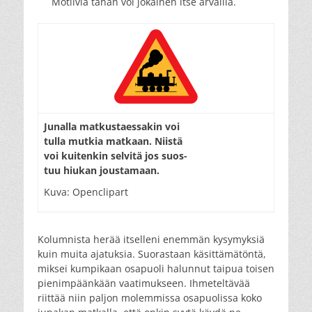
Motiivia tähän voi jokainen itse arvailla.
Junalla matkustaessakin
voi
tulla mutkia matkaan. Niistä
voi kuitenkin selvitä jos suos-
tuu hiukan joustamaan.
Kuva: Openclipart
Kolumnista herää itselleni enemmän kysymyksiä
kuin muita ajatuksia. Suorastaan käsittämätöntä,
miksei kumpikaan osapuoli halunnut taipua toisen
pienimpäänkään vaatimukseen. Ihmeteltävää
riittää niin paljon molemmissa osapuolissa koko