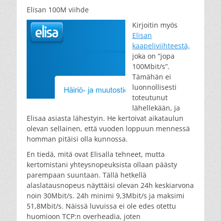
Elisan 100M viihde
Kirjoitin myös
Elisan
kaapeliviihteestä,
joka on ”jopa
100Mbit/s”.
Tämähän ei
luonnollisesti
toteutunut
lähellekään, ja
Elisaa asiasta lähestyin. He kertoivat aikataulun
olevan sellainen, että vuoden loppuun mennessä
homman pitäisi olla kunnossa.
En tiedä, mitä ovat Elisalla tehneet, mutta
kertomistani yhteysnopeuksista ollaan päästy
parempaan suuntaan. Tällä hetkellä
alaslatausnopeus näyttäisi olevan 24h keskiarvona
noin 30Mbit/s. 24h minimi 9,3Mbit/s ja maksimi
51,8Mbit/s. Näissä luvuissa ei ole edes otettu
huomioon TCP:n overheadia, joten