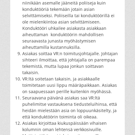
niinikään asemalle jääneitä poliiseja kuin
konduktööriä tekemään jotain asian
selvittämiseksi. Poliiseilla tai konduktöörillä ei
ole mielenkiintoa asian selvittämiseen.
Konduktööri uhkailee asiakasta asiakkaan
aiheuttaman konduktöörin mahdollisen
seuraavasta junasta myöhästymisen
aiheuttamilla kustannuksilla.
Asiakas soittaa VR:n toimitusjohtajalle. Johtajan
sihteeri ilmoittaa, että johtajalla on parempaa
tekemistä, mutta lupaa jonkun soittavan
takaisin.
VR:ltä soitetaan takaisin, ja asiakkaalle
toimitetaan uusi lippu määräpaikkaan. Asiakas
on saapuessaan perille kuitenkin myöhässä.
Seuraavana päivänä asiakas saa VR:ltä
puhelimitse vastauksena tiedusteluihinsa, että
heidän mielestään asia on loppuunkäsitelty, ja
että konduktöörin toiminta oli oikeaa.
Asiakas kirjoittaa kiukuspäissään vihaisen
kolumnin oman lehtensä verkkosivuille.