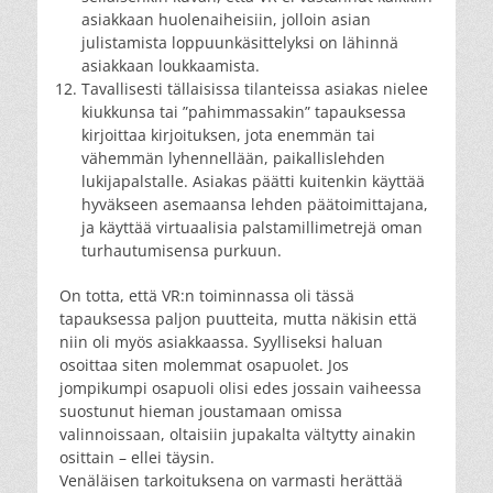
asiakkaan huolenaiheisiin, jolloin asian
julistamista loppuunkäsittelyksi on lähinnä
asiakkaan loukkaamista.
Tavallisesti tällaisissa tilanteissa asiakas nielee
kiukkunsa tai ”pahimmassakin” tapauksessa
kirjoittaa kirjoituksen, jota enemmän tai
vähemmän lyhennellään, paikallislehden
lukijapalstalle. Asiakas päätti kuitenkin käyttää
hyväkseen asemaansa lehden päätoimittajana,
ja käyttää virtuaalisia palstamillimetrejä oman
turhautumisensa purkuun.
On totta, että VR:n toiminnassa oli tässä
tapauksessa paljon puutteita, mutta näkisin että
niin oli myös asiakkaassa. Syylliseksi haluan
osoittaa siten molemmat osapuolet. Jos
jompikumpi osapuoli olisi edes jossain vaiheessa
suostunut hieman joustamaan omissa
valinnoissaan, oltaisiin jupakalta vältytty ainakin
osittain – ellei täysin.
Venäläisen tarkoituksena on varmasti herättää