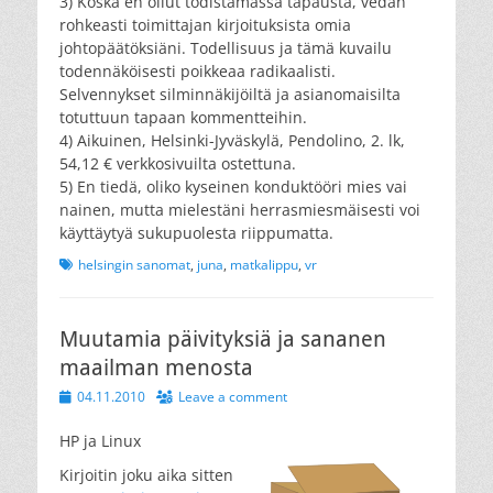
3) Koska en ollut todistamassa tapausta, vedän
rohkeasti toimittajan kirjoituksista omia
johtopäätöksiäni. Todellisuus ja tämä kuvailu
todennäköisesti poikkeaa radikaalisti.
Selvennykset silminnäkijöiltä ja asianomaisilta
totuttuun tapaan kommentteihin.
4) Aikuinen, Helsinki-Jyväskylä, Pendolino, 2. lk,
54,12 € verkkosivuilta ostettuna.
5) En tiedä, oliko kyseinen konduktööri mies vai
nainen, mutta mielestäni herrasmiesmäisesti voi
käyttäytyä sukupuolesta riippumatta.
Tags
helsingin sanomat
,
juna
,
matkalippu
,
vr
Muutamia päivityksiä ja sananen
maailman menosta
Posted
04.11.2010
Leave a comment
on
HP ja Linux
Kirjoitin joku aika sitten