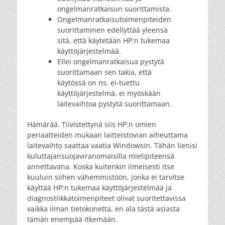
ongelmanratkaisun suorittamista.
Ongelmanratkaisutoimenpiteiden
suorittaminen edellyttää yleensä
sitä, että käytetään HP:n tukemaa
käyttöjärjestelmää.
Ellei ongelmanratkaisua pystytä
suorittamaan sen takia, että
käytössä on ns. ei-tuettu
käyttöjärjestelmä, ei myöskään
laitevaihtoa pystytä suorittamaan.
Hämärää. Tiivistettynä siis HP:n omien
periaatteiden mukaan laitteistovian aiheuttama
laitevaihto saattaa vaatia Windowsin. Tähän lienisi
kuluttajansuojaviranomaisilla mielipiteensä
annettavana. Koska kuitenkin ilmeisesti itse
kuuluin siihen vähemmistöön, jonka ei tarvitse
käyttää HP:n tukemaa käyttöjärjestelmää ja
diagnostiikkatoimenpiteet olivat suoritettavissa
vaikka ilman tietokonetta, en ala tästä asiasta
tämän enempää itkemään.