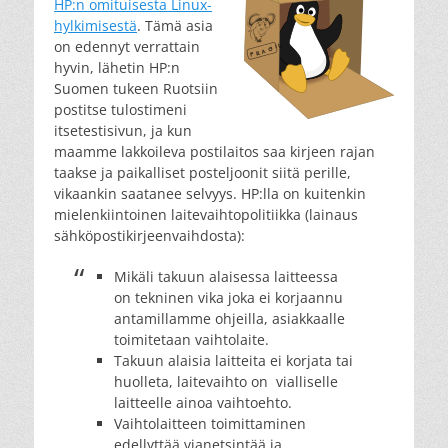
HP:n omituisesta Linux-
hylkimisestä
. Tämä asia
on edennyt verrattain
hyvin, lähetin HP:n
Suomen tukeen Ruotsiin
postitse tulostimeni
itsetestisivun, ja kun
maamme lakkoileva postilaitos saa kirjeen rajan
taakse ja paikalliset posteljoonit siitä perille,
vikaankin saatanee selvyys. HP:lla on kuitenkin
mielenkiintoinen laitevaihtopolitiikka (lainaus
sähköpostikirjeenvaihdosta):
Mikäli takuun alaisessa laitteessa
on tekninen vika joka ei korjaannu
antamillamme ohjeilla, asiakkaalle
toimitetaan vaihtolaite.
Takuun alaisia laitteita ei korjata tai
huolleta, laitevaihto on vialliselle
laitteelle ainoa vaihtoehto.
Vaihtolaitteen toimittaminen
edellyttää vianetsintää ja