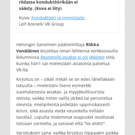
riidassa konduktöörikään ei
säästy. (Kuva ei liity)
Kuva:
Konduktööri ja myyntilaite
,
Leif Rosnell/ VR Group
Helsingin Sanomien päätoimittaja
Riikka
Venäläinen
kirjoittaa oman lehtensä verkkosivuilla
kolumnissa
Rautateillä asiakas ei ole ykkönen
siitä,
kuinka hän1 sai mielestään asiatonta palvelua
VR:ltä.
Kirjoitus on – sikäli mikäli se on edes lähelläkään
totuutta – mielestäni hieno esimerkki
suomalaisesta asiakas- ja myyjäkulttuurista:
omista, vaikka miten vailla järkeä tai perustelua
olevista, mielipiteistä pidetään uppiniskaisesti
kiinni, eikä asiasta voida neuvotella millään
tasolla2. Lopulta molemmat osapuolet osoittavat
toisiaan sormella, ja sanovat että ”toi alotti!”.
Varoituksen sana: vaikka kirjoitus liippaakin paikka