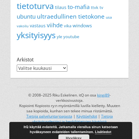
tietoturva
to-mafia
tilaus
ttvk
tv
ultraedullinen tietokone
ubuntu
usa
viihde
windows
vastaus
vika
vakoilu
yksityisyys
yle
youtube
Arkistot
Arkistot
© 2008–2025 Riku Eskelinen. itQ on osa
kingi89
-
verkkosivustoja.
Kopiointi Kopiosto ry:n myöntämillä luvilla kielletty. Muuten
saa kopioida, kunhan sen tekee minua riistämättä.
Tietoja palveluntarjoajasta
|
Käyttöehdot
|
Tietoja
yksityisyydestäsi ja henkilötietojen käytöstä
itQ käyttää evästeitä. Jatkamalla vierailua sinun katsotaan
kingi89 on Riku Eskelisen rekisteröity tavaramerkki.
hyväksyneen evästeiden tallentaminen.
Lisätiedot
Hyväksy