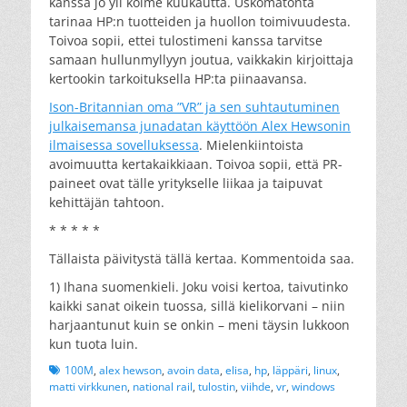
kanssa jo yli kolme kuukautta. Uskomatonta
tarinaa HP:n tuotteiden ja huollon toimivuudesta.
Toivoa sopii, ettei tulostimeni kanssa tarvitse
samaan hullunmyllyyn joutua, vaikkakin kirjoittaja
kertookin tarkoituksella HP:ta piinaavansa.
Ison-Britannian oma ”VR” ja sen suhtautuminen
julkaisemansa junadatan käyttöön Alex Hewsonin
ilmaisessa sovelluksessa
. Mielenkiintoista
avoimuutta kertakaikkiaan. Toivoa sopii, että PR-
paineet ovat tälle yritykselle liikaa ja taipuvat
kehittäjän tahtoon.
* * * * *
Tällaista päivitystä tällä kertaa. Kommentoida saa.
1) Ihana suomenkieli. Joku voisi kertoa, taivutinko
kaikki sanat oikein tuossa, sillä kielikorvani – niin
harjaantunut kuin se onkin – meni täysin lukkoon
kun tuota luin.
Tags
100M
,
alex hewson
,
avoin data
,
elisa
,
hp
,
läppäri
,
linux
,
matti virkkunen
,
national rail
,
tulostin
,
viihde
,
vr
,
windows