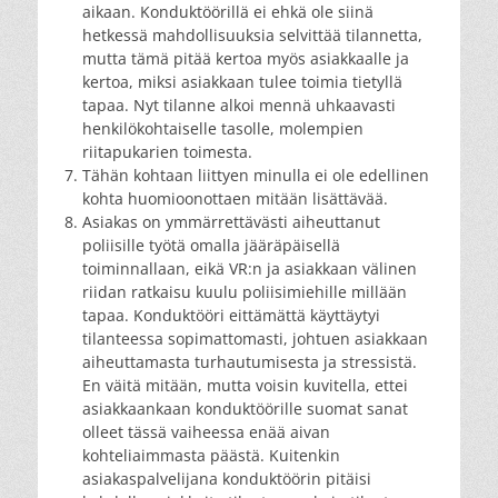
aikaan. Konduktöörillä ei ehkä ole siinä
hetkessä mahdollisuuksia selvittää tilannetta,
mutta tämä pitää kertoa myös asiakkaalle ja
kertoa, miksi asiakkaan tulee toimia tietyllä
tapaa. Nyt tilanne alkoi mennä uhkaavasti
henkilökohtaiselle tasolle, molempien
riitapukarien toimesta.
Tähän kohtaan liittyen minulla ei ole edellinen
kohta huomioonottaen mitään lisättävää.
Asiakas on ymmärrettävästi aiheuttanut
poliisille työtä omalla jääräpäisellä
toiminnallaan, eikä VR:n ja asiakkaan välinen
riidan ratkaisu kuulu poliisimiehille millään
tapaa. Konduktööri eittämättä käyttäytyi
tilanteessa sopimattomasti, johtuen asiakkaan
aiheuttamasta turhautumisesta ja stressistä.
En väitä mitään, mutta voisin kuvitella, ettei
asiakkaankaan konduktöörille suomat sanat
olleet tässä vaiheessa enää aivan
kohteliaimmasta päästä. Kuitenkin
asiakaspalvelijana konduktöörin pitäisi