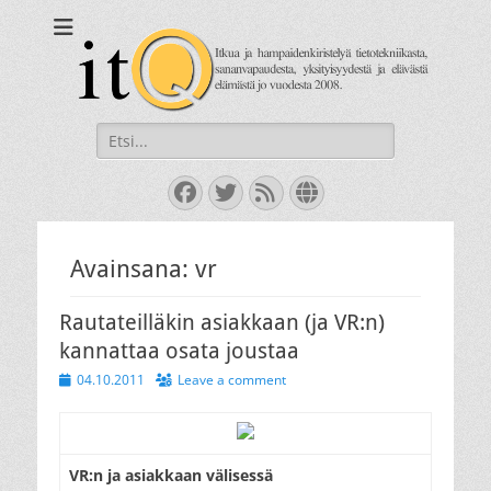
itQ
Itkua ja hammastenkiristelyä jo vuodesta 2008.
Search
for:
Facebook
Twitter
Feed
Website
Avainsana:
vr
Rautateilläkin asiakkaan (ja VR:n)
kannattaa osata joustaa
Posted
04.10.2011
Leave a comment
on
VR:n ja asiakkaan välisessä