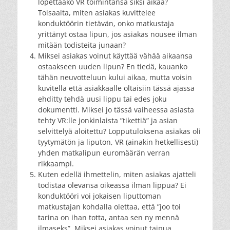
lopettaako VR toimintansa siksi aikaa?
Toisaalta, miten asiakas kuvittelee
konduktöörin tietävän, onko matkustaja
yrittänyt ostaa lipun, jos asiakas nousee ilman
mitään todisteita junaan?
Miksei asiakas voinut käyttää vähää aikaansa
ostaakseen uuden lipun? En tiedä, kauanko
tähän neuvotteluun kului aikaa, mutta voisin
kuvitella että asiakkaalle oltaisiin tässä ajassa
ehditty tehdä uusi lippu tai edes joku
dokumentti. Miksei jo tässä vaiheessa asiasta
tehty VR:lle jonkinlaista ”tikettiä” ja asian
selvittelyä aloitettu? Lopputuloksena asiakas oli
tyytymätön ja liputon, VR (ainakin hetkellisesti)
yhden matkalipun euromäärän verran
rikkaampi.
Kuten edellä ihmettelin, miten asiakas ajatteli
todistaa olevansa oikeassa ilman lippua? Ei
konduktööri voi jokaisen liputtoman
matkustajan kohdalla olettaa, että ”joo toi
tarina on ihan totta, antaa sen ny mennä
ilmaseks”. Miksei asiakas voinut taipua