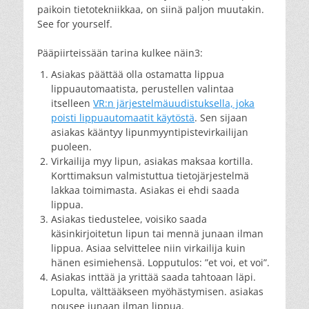
paikoin tietotekniikkaa, on siinä paljon muutakin.
See for yourself.
Pääpiirteissään tarina kulkee näin3:
Asiakas päättää olla ostamatta lippua
lippuautomaatista, perustellen valintaa
itselleen
VR:n järjestelmäuudistuksella, joka
poisti lippuautomaatit käytöstä
. Sen sijaan
asiakas kääntyy lipunmyyntipistevirkailijan
puoleen.
Virkailija myy lipun, asiakas maksaa kortilla.
Korttimaksun valmistuttua tietojärjestelmä
lakkaa toimimasta. Asiakas ei ehdi saada
lippua.
Asiakas tiedustelee, voisiko saada
käsinkirjoitetun lipun tai mennä junaan ilman
lippua. Asiaa selvittelee niin virkailija kuin
hänen esimiehensä. Lopputulos: ”et voi, et voi”.
Asiakas inttää ja yrittää saada tahtoaan läpi.
Lopulta, välttääkseen myöhästymisen. asiakas
nousee junaan ilman lippua.