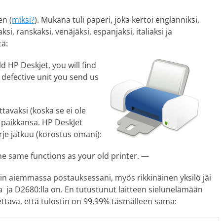
en (
miksi?
). Mukana tuli paperi, joka kertoi englanniksi,
ksi, ranskaksi, venäjäksi, espanjaksi, italiaksi ja
tä:
ld HP Deskjet, you will find
e defective unit you send us
tavaksi (koska se ei ole
n paikkansa. HP DeskJet
irje jatkuu (korostus omani):
e same functions as your old printer. —
roin aiemmassa postauksessani, myös rikkinäinen yksilö jäi
 ja D2680:lla on. En tutustunut laitteen sielunelämään
tava, että tulostin on 99,99% täsmälleen sama: