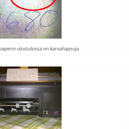
 paperin ulostulossa on karvahapsuja