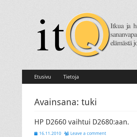
itQ
Itkua ja hammastenkiristelyä jo vuodesta 2008.
Primary
Skip
Etusivu
Tietoja
to
Menu
content
Avainsana:
tuki
HP D2660 vaihtui D2680:aan.
Posted
16.11.2010
Leave a comment