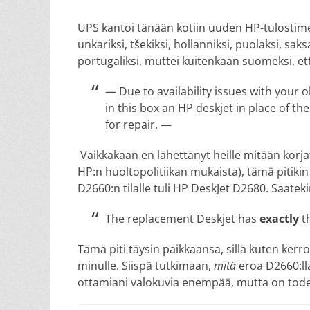
on
UPS kantoi tänään kotiin uuden HP-tulostim
unkariksi, tšekiksi, hollanniksi, puolaksi, saksa
portugaliksi, muttei kuitenkaan suomeksi, et
— Due to availability issues with your o
in this box an HP deskjet in place of th
for repair. —
Vaikkakaan en lähettänyt heille mitään korjat
HP:n huoltopolitiikan mukaista), tämä pitiki
D2660:n tilalle tuli HP DeskJet D2680. Saatek
The replacement Deskjet has
exactly
th
Tämä piti täysin paikkaansa, sillä kuten ker
minulle. Siispä tutkimaan,
mitä
eroa D2660:lla
ottamiani valokuvia enempää, mutta on todet