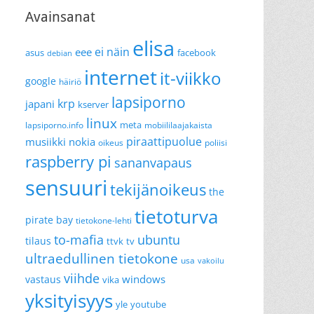
Avainsanat
elisa
ei näin
eee
asus
facebook
debian
internet
it-viikko
google
häiriö
lapsiporno
krp
japani
kserver
linux
meta
lapsiporno.info
mobiililaajakaista
piraattipuolue
musiikki
nokia
oikeus
poliisi
raspberry pi
sananvapaus
sensuuri
tekijänoikeus
the
tietoturva
pirate bay
tietokone-lehti
to-mafia
ubuntu
tilaus
ttvk
tv
ultraedullinen tietokone
usa
vakoilu
viihde
windows
vastaus
vika
yksityisyys
yle
youtube