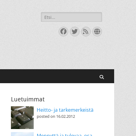
Search
for:
Facebook
Twitter
Feed
Website
Search
Luetuimmat
Heitto- ja tarkemerkeistä
posted on 16.02.2012
Mennyttä ja tulevaa, osa