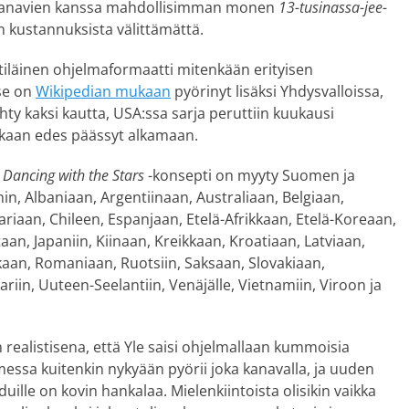
ten kanavien kanssa mahdollisimman monen
13-tusinassa-jee-
 kustannuksista välittämättä.
ttiläinen ohjelmaformaatti mitenkään erityisen
se on
Wikipedian mukaan
pyörinyt lisäksi Yhdysvalloissa,
ehty kaksi kautta, USA:ssa sarja peruttiin kuukausi
koskaan edes päässyt alkamaan.
n
Dancing with the Stars
-konsepti on myyty Suomen ja
in, Albaniaan, Argentiinaan, Australiaan, Belgiaan,
ariaan, Chileen, Espanjaan, Etelä-Afrikkaan, Etelä-Koreaan,
altaan, Japaniin, Kiinaan, Kreikkaan, Kroatiaan, Latviaan,
kaan, Romaniaan, Ruotsiin, Saksaan, Slovakiaan,
ariin, Uuteen-Seelantiin, Venäjälle, Vietnamiin, Viroon ja
 realistisena, että Yle saisi ohjelmallaan kummoisia
messa kuitenkin nykyään pyörii joka kanavalla, ja uuden
ille on kovin hankalaa. Mielenkiintoista olisikin vaikka