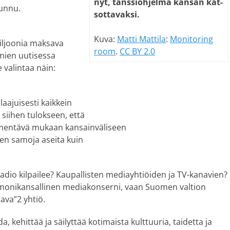
nyt, tans­si­oh­jel­ma kan­san kat­
tunnu.
sot­ta­vak­si.
Kuva:
Matti Mattila
:
Monitoring
miljoonia maksava
room
.
CC BY 2.0
mien uutisessa
e valintaa näin:
laajuisesti kaikkein
 siihen tulokseen, että
n mentävä mukaan kansainväliseen
hen samoja aseita kuin
radio kilpailee? Kaupallisten mediayhtiöiden ja TV-kanavien?
va monikansallinen mediakonserni, vaan Suomen valtion
tava”2 yhtiö.
a, kehittää ja säilyttää kotimaista kulttuuria, taidetta ja