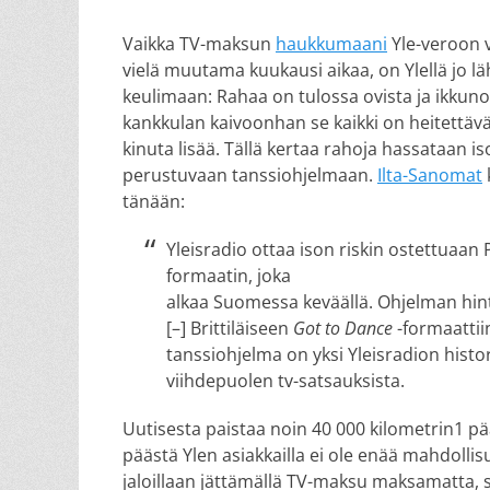
on
Vaikka TV-maksun
haukkumaani
Yle-veroon 
vielä muutama kuukausi aikaa, on Ylellä jo 
keulimaan: Rahaa on tulossa ovista ja ikkunoi
kankkulan kaivoonhan se kaikki on heitettävä
kinuta lisää. Tällä kertaa rahoja hassataan i
perustuvaan tanssiohjelmaan.
Ilta-Sanomat
tänään:
Yleisradio ottaa ison riskin ostettuaan 
formaatin, joka
alkaa Suomessa keväällä. Ohjelman hin
[–] Brittiläiseen
Got to Dance
-formaattii
tanssiohjelma on yksi Yleisradion hist
viihdepuolen tv-satsauksista.
Uutisesta paistaa noin 40 000 kilometrin1 p
päästä Ylen asiakkailla ei ole enää mahdolli
jaloillaan jättämällä TV-maksu maksamatta, si