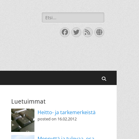
Search
for:
Facebook
Twitter
Feed
Website
Search
Luetuimmat
Heitto- ja tarkemerkeistä
posted on 16.02.2012
Mennyttä ja tulevaa, osa