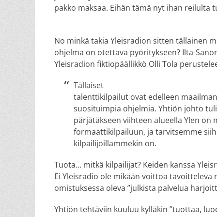
pakko maksaa. Eihän tämä nyt ihan reilulta 
No minkä takia Yleisradion sitten tällainen 
ohjelma on otettava pyöritykseen? Ilta-Sano
Yleisradion fiktiopäällikkö Olli Tola perustele
Tällaiset
talenttikilpailut ovat edelleen maailman
suosituimpia ohjelmia. Yhtiön johto tuli
pärjätäkseen viihteen alueella Ylen o
formaattikilpailuun, ja tarvitsemme sii
kilpailijoillammekin on.
Tuota… mitkä kilpailijat? Keiden kanssa Yleis
Ei Yleisradio ole mikään voittoa tavoittele
omistuksessa oleva ”julkista palvelua harjoit
Yhtiön tehtäviin kuuluu kylläkin ”tuottaa, luod