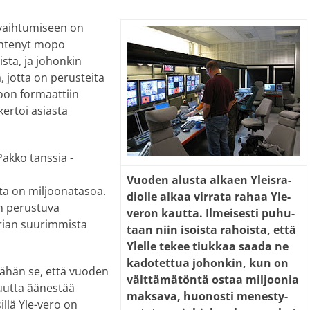
vaihtumiseen on
lähtenyt mopo
sta, ja johonkin
, jotta on perusteita
soon formaattiin
kertoi asiasta
Pakko tanssia -
Vuo­den alus­ta al­kaen Yleis­ra­
ta on miljoonatasoa.
di­ol­le al­kaa vir­ra­ta ra­haa Yle-
n perustuva
ve­ron kaut­ta. Il­mei­ses­ti pu­hu­
orian suurimmista
taan niin isois­ta ra­hois­ta, et­tä
Ylel­le te­kee tiuk­kaa saa­da ne
ka­do­tet­tua jo­hon­kin, kun on
äähän se, että vuoden
vält­tä­mä­tön­tä os­taa mil­joo­nia
suutta äänestää
mak­sa­va, huo­nos­ti me­nes­ty­
llä Yle-vero on