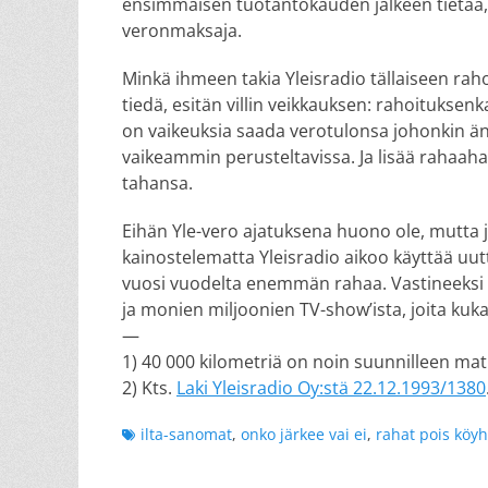
ensimmäisen tuotantokauden jälkeen tietää, 
veronmaksaja.
Minkä ihmeen takia Yleisradio tällaiseen rah
tiedä, esitän villin veikkauksen: rahoituksenk
on vaikeuksia saada verotulonsa johonkin än
vaikeammin perusteltavissa. Ja lisää rahaahan 
tahansa.
Eihän Yle-vero ajatuksena huono ole, mutta
kainostelematta Yleisradio aikoo käyttää uu
vuosi vuodelta enemmän rahaa. Vastineeksi 
ja monien miljoonien TV-show’ista, joita kuka
—
1) 40 000 kilometriä on noin suunnilleen ma
2) Kts.
Laki Yleisradio Oy:stä 22.12.1993/1380
Tags
ilta-sanomat
,
onko järkee vai ei
,
rahat pois köyh