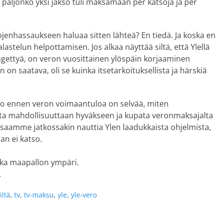
paljonko yksi jakso tuli maksamaan per katsoja ja per
ojenhassaukseen haluaa sitten lähteä? En tiedä. Ja koska en
alastelun helpottamisen. Jos alkaa näyttää siltä, että Ylellä
gettyä, on veron vuosittainen ylöspäin korjaaminen
on saatava, oli se kuinka itsetarkoituksellista ja härskiä
 jo ennen veron voimaantuloa on selvää, miten
tta mahdollisuuttaan hyväkseen ja kupata veronmaksajalta
saamme jatkossakin nauttia Ylen laadukkaista ohjelmista,
an ei katso.
tka maapallon ympäri.
.
iltä
,
tv
,
tv-maksu
,
yle
,
yle-vero