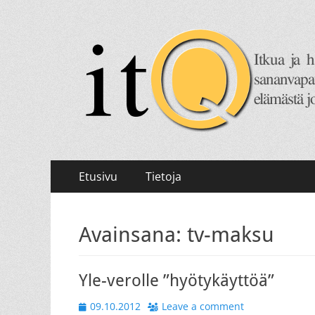
itQ
Itkua ja hammastenkiristelyä jo vuodesta 2008.
Primary
Skip
Etusivu
Tietoja
to
Menu
content
Avainsana:
tv-maksu
Yle-verolle ”hyötykäyttöä”
Posted
09.10.2012
Leave a comment