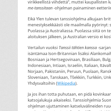
virikkeellistä viihdettä”, muttei kaupallis
me-tanssitaan
-ohjelman painaminen eetteriin
Eikä Ylen tulevan tanssiohjelma alkujaan bri
menestyksekkäästi ole maailmalla pyörinyt: 
Puolassa ja Australiassa. Puolassa siitä on t
aloituksen jälkeen, ja Australian versio ei 
Vertailun vuoksi
Tanssii tähtien kanssa
-sarja
isäntämaa Ison-Britannian lisäksi Alankomaih
Bosniaan ja Hertsegovinaan, Brasiliaan, Bulg
Indonesiaan, Intiaan, Israeliin, Italiaan, Itäv
Norjaan, Pakistaniin, Peruun, Puolaan, Rans
Sloveniaan, Tanskaan, Tšekkiin, Turkkiin, Unk
Yhdysvaltoihin (
Wikipedia
).
Ja jos ihan totta puhutaan, en pidä kovinkaan
katsojalukuja aikaiseksi. Tanssiohjelmia Suo
ohjelman ujuttaminen katseluvälineiden ruudu