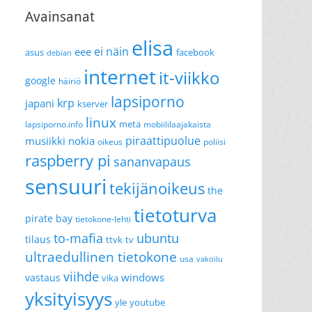
Avainsanat
elisa
ei näin
eee
asus
facebook
debian
internet
it-viikko
google
häiriö
lapsiporno
krp
japani
kserver
linux
meta
lapsiporno.info
mobiililaajakaista
piraattipuolue
musiikki
nokia
oikeus
poliisi
raspberry pi
sananvapaus
sensuuri
tekijänoikeus
the
tietoturva
pirate bay
tietokone-lehti
to-mafia
ubuntu
tilaus
ttvk
tv
ultraedullinen tietokone
usa
vakoilu
viihde
windows
vastaus
vika
yksityisyys
yle
youtube