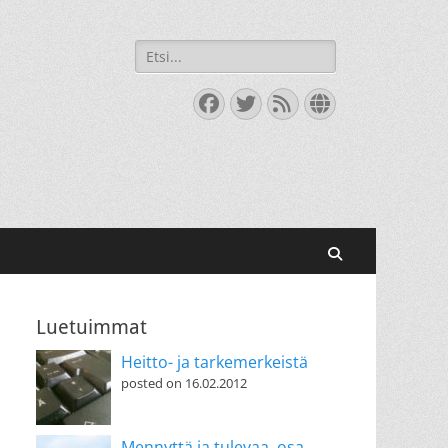
Search
for:
Facebook
Twitter
Feed
Website
Search
Luetuimmat
Heitto- ja tarkemerkeistä
posted on 16.02.2012
Mennyttä ja tulevaa, osa