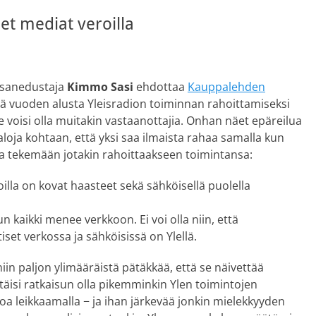
set mediat veroilla
sanedustaja
Kimmo Sasi
ehdottaa
Kauppalehden
ttä vuoden alusta Yleisradion toiminnan rahoittamiseksi
le voisi olla muitakin vastaanottajia. Onhan näet epäreilua
aloja kohtaan, että yksi saa ilmaista rahaa samalla kun
pa tekemään jotakin rahoittaakseen toimintansa:
joilla on kovat haasteet sekä sähköisellä puolella
n kaikki menee verkkoon. Ei voi olla niin, että
iset verkossa ja sähköisissä on Ylellä.
niin paljon ylimääräistä pätäkkää, että se näivettää
 pitäisi ratkaisun olla pikemminkin Ylen toimintojen
oa leikkaamalla ­− ja ihan järkevää jonkin mielekkyyden