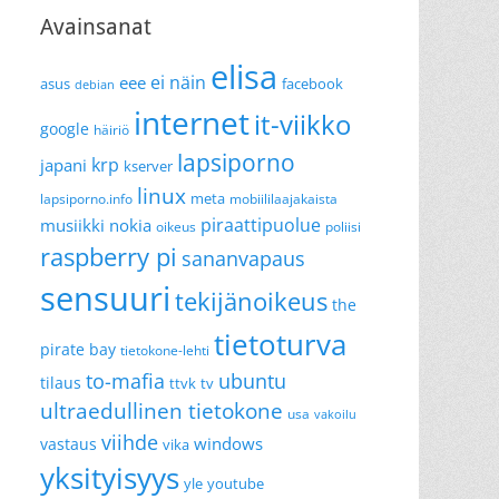
Avainsanat
elisa
ei näin
eee
asus
facebook
debian
internet
it-viikko
google
häiriö
lapsiporno
krp
japani
kserver
linux
meta
lapsiporno.info
mobiililaajakaista
piraattipuolue
musiikki
nokia
oikeus
poliisi
raspberry pi
sananvapaus
sensuuri
tekijänoikeus
the
tietoturva
pirate bay
tietokone-lehti
to-mafia
ubuntu
tilaus
ttvk
tv
ultraedullinen tietokone
usa
vakoilu
viihde
windows
vastaus
vika
yksityisyys
yle
youtube