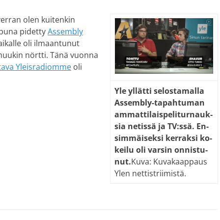
verran olen kuitenkin
oppuna pidetty
Assembly
kalle oli ilmaantunut
muukin nörtti. Tänä vuonna
ttava Yleisradiomme
oli
Yle yl­lät­ti se­los­ta­mal­la
As­sem­bly-ta­pah­tu­man
am­mat­ti­lais­peli­tur­nauk­
sia ne­tis­sä ja TV:ssä. En­
sim­mäi­sek­si ker­rak­si ko­
kei­lu oli var­sin on­nis­tu­
nut.
Kuva: Kuvakaappaus
Ylen nettistriimistä.