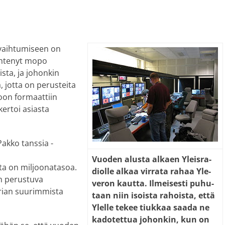
vaihtumiseen on
lähtenyt mopo
sta, ja johonkin
, jotta on perusteita
soon formaattiin
kertoi asiasta
Pakko tanssia -
Vuo­den alus­ta al­kaen Yleis­ra­
ta on miljoonatasoa.
di­ol­le al­kaa vir­ra­ta ra­haa Yle-
n perustuva
ve­ron kaut­ta. Il­mei­ses­ti pu­hu­
orian suurimmista
taan niin isois­ta ra­hois­ta, et­tä
Ylel­le te­kee tiuk­kaa saa­da ne
ka­do­tet­tua jo­hon­kin, kun on