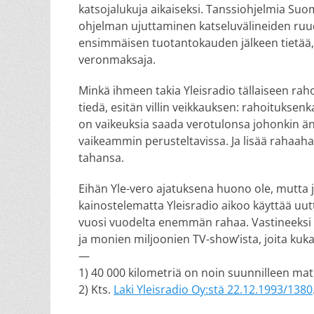
katsojalukuja aikaiseksi. Tanssiohjelmia Suo
ohjelman ujuttaminen katseluvälineiden ruudu
ensimmäisen tuotantokauden jälkeen tietää, 
veronmaksaja.
Minkä ihmeen takia Yleisradio tällaiseen rah
tiedä, esitän villin veikkauksen: rahoituksenk
on vaikeuksia saada verotulonsa johonkin än
vaikeammin perusteltavissa. Ja lisää rahaahan 
tahansa.
Eihän Yle-vero ajatuksena huono ole, mutta
kainostelematta Yleisradio aikoo käyttää uu
vuosi vuodelta enemmän rahaa. Vastineeksi 
ja monien miljoonien TV-show’ista, joita kuka
—
1) 40 000 kilometriä on noin suunnilleen ma
2) Kts.
Laki Yleisradio Oy:stä 22.12.1993/1380