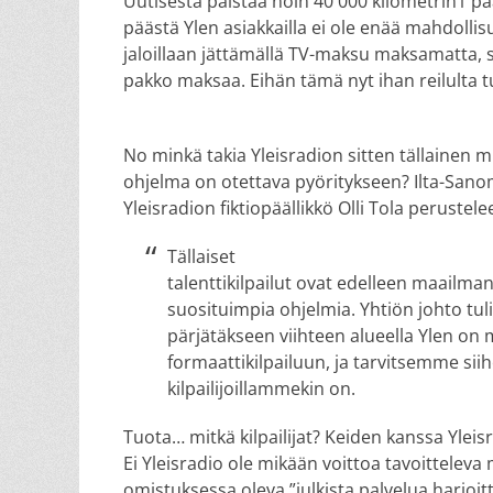
Uutisesta paistaa noin 40 000 kilometrin1 p
päästä Ylen asiakkailla ei ole enää mahdolli
jaloillaan jättämällä TV-maksu maksamatta, si
pakko maksaa. Eihän tämä nyt ihan reilulta 
No minkä takia Yleisradion sitten tällainen 
ohjelma on otettava pyöritykseen? Ilta-Sano
Yleisradion fiktiopäällikkö Olli Tola perustele
Tällaiset
talenttikilpailut ovat edelleen maailman
suosituimpia ohjelmia. Yhtiön johto tuli
pärjätäkseen viihteen alueella Ylen o
formaattikilpailuun, ja tarvitsemme sii
kilpailijoillammekin on.
Tuota… mitkä kilpailijat? Keiden kanssa Yleis
Ei Yleisradio ole mikään voittoa tavoittele
omistuksessa oleva ”julkista palvelua harjoit