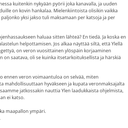
messa kuitenkin nykyään pyörii joka kanavalla, ja uuden
ille on kovin hankalaa. Mielenkiintoista olisikin vaikka
paljonko yksi jakso tuli maksamaan per katsoja ja per
ojenhassaukseen haluaa sitten lähteä? En tiedä. Ja koska en
alastelun helpottamisen. Jos alkaa näyttää siltä, että Ylellä
gettyä, on veron vuosittainen ylöspäin korjaaminen
on saatava, oli se kuinka itsetarkoituksellista ja härskiä
 jo ennen veron voimaantuloa on selvää, miten
tta mahdollisuuttaan hyväkseen ja kupata veronmaksajalta
saamme jatkossakin nauttia Ylen laadukkaista ohjelmista,
an ei katso.
tka maapallon ympäri.
.