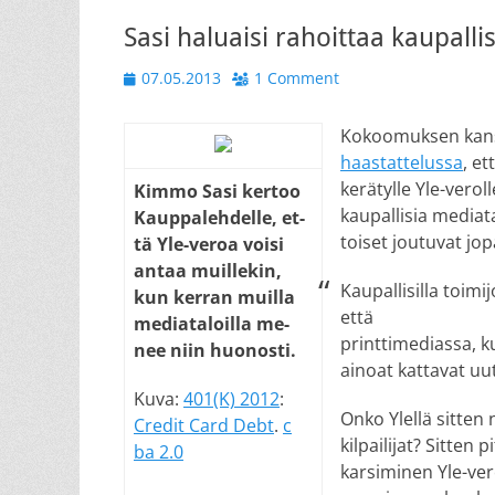
Sasi haluaisi rahoittaa kaupalli
Posted
07.05.2013
1 Comment
on
Kokoomuksen kan
haastattelussa
, e
kerätylle Yle-verol
Kim­mo Sa­si ker­too
kaupallisia mediat
Kaup­pa­leh­del­le, et­
toiset joutuvat jo
tä Yle-ve­roa voi­si
an­taa muil­le­kin,
Kaupallisilla toimi
kun ker­ran muil­la
että
me­dia­ta­loil­la me­
printtimediassa, ku
nee niin huo­nos­ti.
ainoat kattavat uut
Kuva:
401(K) 2012
:
Onko Ylellä sitten 
Credit Card Debt
.
c
kilpailijat? Sitten
ba 2.0
karsiminen Yle-ver