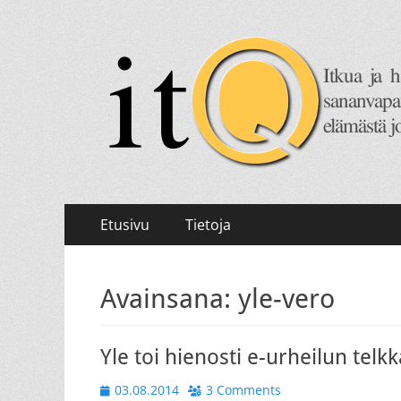
itQ
Itkua ja hammastenkiristelyä jo vuodesta 2008.
Primary
Skip
Etusivu
Tietoja
to
Menu
content
Avainsana:
yle-vero
Yle toi hienosti e-urheilun telk
Posted
03.08.2014
3 Comments