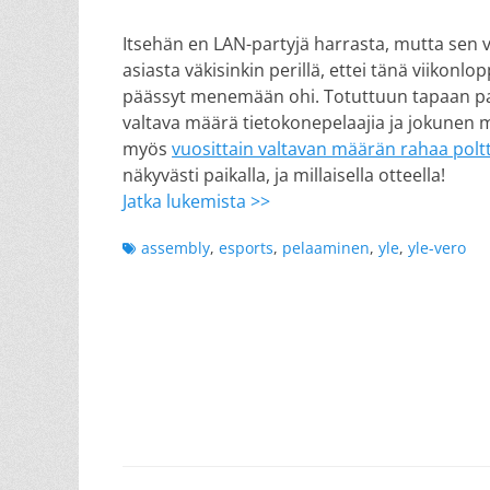
on
Itsehän en LAN-partyjä harrasta, mutta sen 
asiasta väkisinkin perillä, ettei tänä viikonl
päässyt menemään ohi. Totuttuun tapaan pai
valtava määrä tietokonepelaajia ja jokunen 
myös
vuosittain valtavan määrän rahaa pol
näkyvästi paikalla, ja millaisella otteella!
Jatka lukemista >>
Tags
assembly
,
esports
,
pelaaminen
,
yle
,
yle-vero