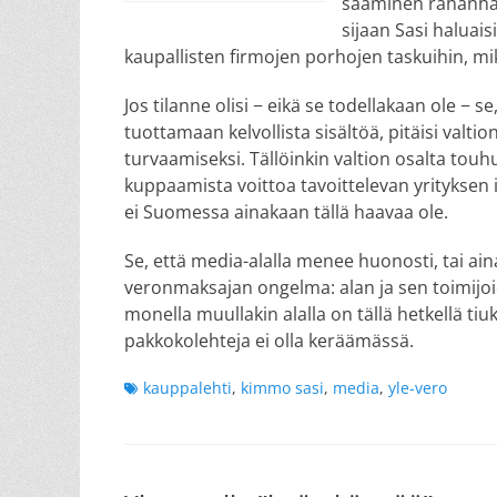
saaminen rahanhas
sijaan Sasi haluai
kaupallisten firmojen porhojen taskuihin, mik
Jos tilanne olisi − eikä se todellakaan ole − se
tuottamaan kelvollista sisältöä, pitäisi valt
turvaamiseksi. Tällöinkin valtion osalta touh
kuppaamista voittoa tavoittelevan yrityksen 
ei Suomessa ainakaan tällä haavaa ole.
Se, että media-alalla menee huonosti, tai ai
veronmaksajan ongelma: alan ja sen toimijo
monella muullakin alalla on tällä hetkellä tiuk
pakkokolehteja ei olla keräämässä.
Tags
kauppalehti
,
kimmo sasi
,
media
,
yle-vero