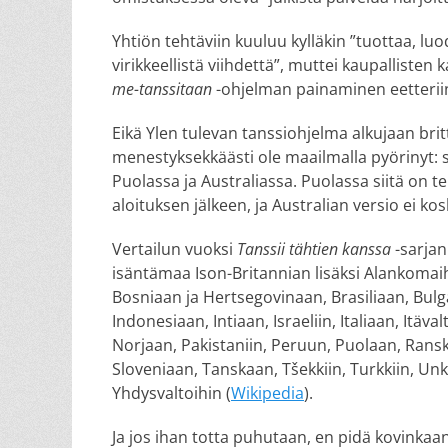
Yhtiön tehtäviin kuuluu kylläkin ”tuottaa, luod
virikkeellistä viihdettä”, muttei kaupallis
me-tanssitaan
-ohjelman painaminen eetteriin
Eikä Ylen tulevan tanssiohjelma alkujaan bri
menestyksekkäästi ole maailmalla pyörinyt: 
Puolassa ja Australiassa. Puolassa siitä on t
aloituksen jälkeen, ja Australian versio ei 
Vertailun vuoksi
Tanssii tähtien kanssa
-sarja
isäntämaa Ison-Britannian lisäksi Alankomaih
Bosniaan ja Hertsegovinaan, Brasiliaan, Bulg
Indonesiaan, Intiaan, Israeliin, Italiaan, Itäv
Norjaan, Pakistaniin, Peruun, Puolaan, Rans
Sloveniaan, Tanskaan, Tšekkiin, Turkkiin, Unk
Yhdysvaltoihin (
Wikipedia
).
Ja jos ihan totta puhutaan, en pidä kovinkaan