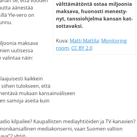
äähän se, että vuoden
vält­tä­mä­tön­tä os­taa mil­joo­nia
suutta äänestää
mak­sa­va, huo­nos­ti me­nes­ty­
llä Yle-vero on
nyt, tans­si­oh­jel­ma kan­san kat­
tunnu.
sot­ta­vak­si.
Kuva:
Matti Mattila
:
Monitoring
miljoonia maksava
room
.
CC BY 2.0
mien uutisessa
e valintaa näin:
laajuisesti kaikkein
 siihen tulokseen, että
n mentävä mukaan kansainväliseen
hen samoja aseita kuin
radio kilpailee? Kaupallisten mediayhtiöiden ja TV-kanavien?
va monikansallinen mediakonserni, vaan Suomen valtion
tava”2 yhtiö.