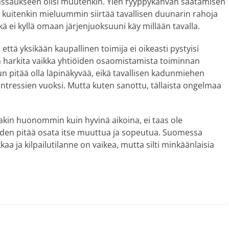
saukseen olisi muutenkin. Ylen ryyppykahvan säätämisen
si kuitenkin mieluummin siirtää tavallisen duunarin rahoja
ä ei kyllä omaan järjenjuoksuuni käy millään tavalla.
, että yksikään kaupallinen toimija ei oikeasti pystyisi
ion harkita vaikka yhtiöiden osaomistamista toiminnan
un pitää olla läpinäkyvää, eikä tavallisen kadunmiehen
intressien vuoksi. Mutta kuten sanottu, tällaista ongelmaa
nakin huonommin kuin hyvinä aikoina, ei taas ole
iden pitää osata itse muuttua ja sopeutua. Suomessa
kaa ja kilpailutilanne on vaikea, mutta silti minkäänlaisia