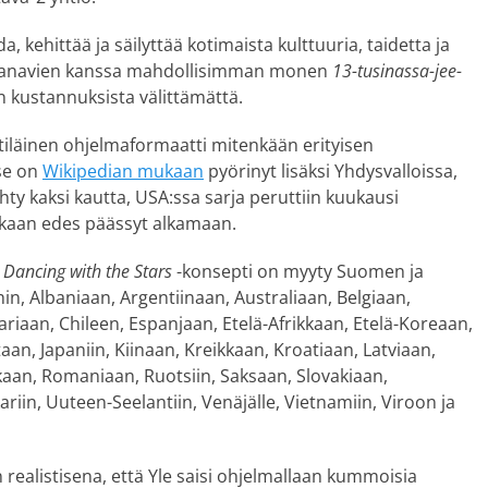
a, kehittää ja säilyttää kotimaista kulttuuria, taidetta ja
ten kanavien kanssa mahdollisimman monen
13-tusinassa-jee-
 kustannuksista välittämättä.
ttiläinen ohjelmaformaatti mitenkään erityisen
se on
Wikipedian mukaan
pyörinyt lisäksi Yhdysvalloissa,
ehty kaksi kautta, USA:ssa sarja peruttiin kuukausi
koskaan edes päässyt alkamaan.
n
Dancing with the Stars
-konsepti on myyty Suomen ja
in, Albaniaan, Argentiinaan, Australiaan, Belgiaan,
ariaan, Chileen, Espanjaan, Etelä-Afrikkaan, Etelä-Koreaan,
altaan, Japaniin, Kiinaan, Kreikkaan, Kroatiaan, Latviaan,
kaan, Romaniaan, Ruotsiin, Saksaan, Slovakiaan,
ariin, Uuteen-Seelantiin, Venäjälle, Vietnamiin, Viroon ja
 realistisena, että Yle saisi ohjelmallaan kummoisia