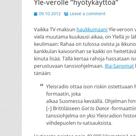
Yle-verolle ”hyötykäyttöä”
Posted
09.10.2012
Leave a comment
on
Vaikka TV-maksun
haukkumaani
Yle-veroon 
vielä muutama kuukausi aikaa, on Ylellä jo 
keulimaan: Rahaa on tulossa ovista ja ikkunoi
kankkulan kaivoonhan se kaikki on heitettävä
kinuta lisää. Tällä kertaa rahoja hassataan i
perustuvaan tanssiohjelmaan.
Ilta-Sanomat
tänään:
Yleisradio ottaa ison riskin ostettuaan 
formaatin, joka
alkaa Suomessa keväällä. Ohjelman hin
[–] Brittiläiseen
Got to Dance
-formaattii
tanssiohjelma on yksi Yleisradion hist
viihdepuolen tv-satsauksista.