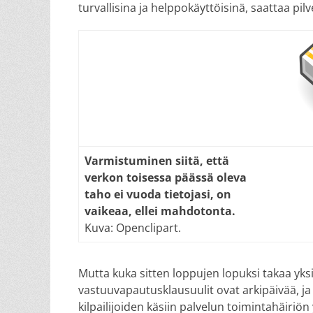
turvallisina ja helppokäyttöisinä, saattaa p
Varmistuminen siitä, että
verkon toisessa päässä oleva
taho ei vuoda tietojasi, on
vaikeaa, ellei mahdotonta.
Kuva: Openclipart.
Mutta kuka sitten loppujen lopuksi takaa yks
vastuuvapautusklausuulit ovat arkipäivää, ja 
kilpailijoiden käsiin palvelun toimintahäiri