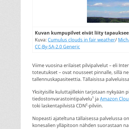
Kuvan kumpupilvet eivät liity tapauksee
Kuva:
Cumulus clouds in fair weather
/
Mich
CC-By-SA-2.0 Generic
Viime vuosina erilaiset pilvipalvelut – eli Int
toteutukset – ovat nousseet pinnalle, sillä 
tallennuskapasiteettia. Tällaisissa palveluiss
Yksityisille kuluttajillekin tarjotaan nykyään
tiedostonvarastointipalvelu¹ ja
Amazon Clou
toki laskentapilvistä CDN²-pilviin.
Nopeasti ajateltuna tällaisessa palvelussa on
konesalien ylläpitoon nähden suorastaan nau