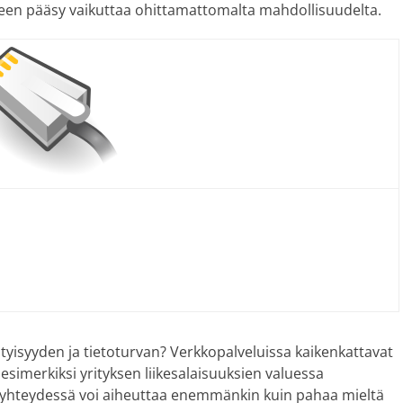
ilveen pääsy vaikuttaa ohittamattomalta mahdollisuudelta.
ityisyyden ja tietoturvan? Verkkopalveluissa kaikenkattavat
esimerkiksi yrityksen liikesalaisuuksien valuessa
ön yhteydessä voi aiheuttaa enemmänkin kuin pahaa mieltä