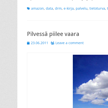
Tags
amazon
,
data
,
drm
,
e-kirja
,
palvelu
,
tietoturva
,
Pilvessä piilee vaara
Posted
23.06.2011
Leave a comment
on