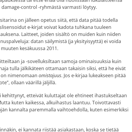
tapauksessa tarvitse enää olla huolissaan lukulaitteensa
 damage-control -ryhmästä varmasti löytyy.
tarina on jälleen opetus siitä, että data pitää todella
lisensoidut e-kirjat voivat kadota tuhkana tuuleen
auksena. Laitteet, joiden sisältö on muiden kuin niiden
nnuspalveluja: datan säilymistä (ja yksityisyyttä) ei voida
muuten kesäkuussa 2011.
ulaitteiltaan ja -sovelluksiltaan samoja ominaisuuksia kuin
ainaja tulla jälkikäteen ottamaan takaisin siksi, että he eivät
ssä on nimenomaan
omistajuus
. Jos e-kirjaa lukeakseen pitää
”, ollaan väärillä jäljillä.
i kehittynyt, etteivät kuluttajat ole ehtineet ihastukseltaan
Mutta kuten kaikessa, alkuihastus laantuu. Toivottavasti
äjän kannalta paremmalla vaihtoehdolla, kuten esimerkiksi
innäkin, ei kannata riistää asiakastaan, koska se tietää