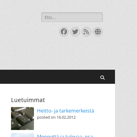
Search
for:
Facebook
Twitter
Feed
Website
Search
Luetuimmat
Heitto- ja tarkemerkeistä
posted on 16.02.2012
Mennyttä ja tulevaa, osa