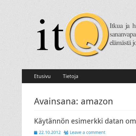
itQ
Itkua ja hammastenkiristelyä jo vuodesta 2008.
Primary
Skip
Etusivu
Tietoja
to
Menu
content
Avainsana:
amazon
Käytännön esimerkki datan om
Posted
22.10.2012
Leave a comment