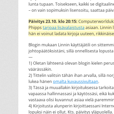
lunta tupaan. Toisekseen, kaikki se digitaaline
– on vain sopimuksin lisensoitu, saattaa päiv
Päivitys 23.10. klo 20:15:
Computerworlduk:
Phipps
tarjoaa lisävalaistusta
asiaan. Linnin 
hän ei voinut ladata kirjoja uuteen, rikkinäi
Blogin mukaan Linnin käyttäjätili on sittemm
johtopäätöksistäni, sillä onnellisesta lopust
—
1) Oletan lähteenä olevan blogin kielen perus
väärässäkin.
2) Tittelin valitsin tähän ihan arvalla, sillä 
lukea hänen
omalta kuvaussivultaan
.
3) Tässä ja muuallakin kirjoituksessa tarkoit
vapaassa hallinnassasi ja käytössäsi, eikä kuk
vastaava olisi kuvannut asiaa vielä paremmin
4) Kirjoitusta alunperin kirjoittaessani Interne
lopuksi näin ei ollut. Kts. päivitys yläpuolella.