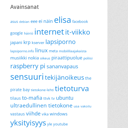
Avainsanat
elisa
ei näin
eee
asus
facebook
debian
internet
it-viikko
google
häiriö
lapsiporno
krp
japani
kserver
linux
meta
lapsiporno.info
mobiililaajakaista
piraattipuolue
musiikki
nokia
oikeus
poliisi
raspberry pi
sananvapaus
sensuuri
tekijänoikeus
the
tietoturva
pirate bay
tietokone-lehti
to-mafia
ubuntu
tilaus
ttvk
tv
ultraedullinen tietokone
usa
vakoilu
viihde
windows
vastaus
vika
yksityisyys
yle
youtube