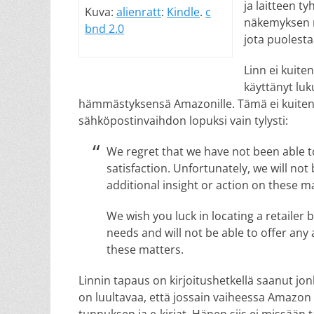
ja laitteen t
Kuva:
alienratt
:
Kindle
.
c
näkemyksen mu
bnd 2.0
jota puolesta
Linn ei kuite
käyttänyt luku
hämmästyksensä Amazonille. Tämä ei kuitenk
sähköpostinvaihdon lopuksi vain tylysti:
We regret that we have not been able 
satisfaction. Unfortunately, we will not 
additional insight or action on these m
We wish you luck in locating a retailer 
needs and will not be able to offer any 
these matters.
Linnin tapaus on kirjoitushetkellä saanut jo
on luultavaa, että jossain vaiheessa Amazon 