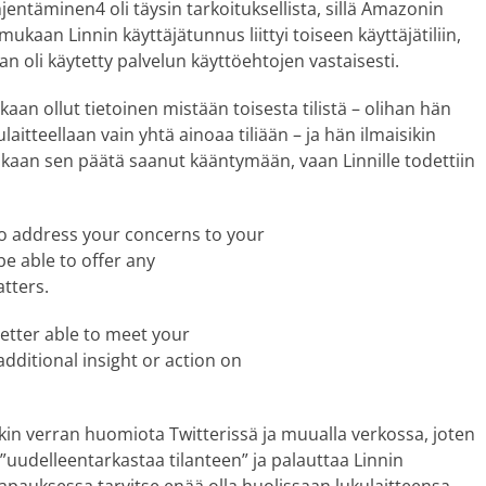
yhjentäminen4 oli täysin tarkoituksellista, sillä Amazonin
kaan Linnin käyttäjätunnus liittyi toiseen käyttäjätiliin,
an oli käytetty palvelun käyttöehtojen vastaisesti.
nkaan ollut tietoinen mistään toisesta tilistä – olihan hän
laitteellaan vain yhtä ainoaa tiliään – ja hän ilmaisikin
aan sen päätä saanut kääntymään, vaan Linnille todettiin
to address your concerns to your
be able to offer any
atters.
better able to meet your
additional insight or action on
nkin verran huomiota Twitterissä ja muualla verkossa, joten
”uudelleentarkastaa tilanteen” ja palauttaa Linnin