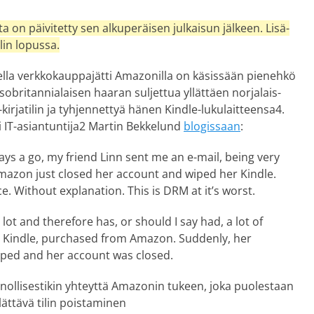
sta on päivi­tetty sen alku­peräisen jul­kaisun jälkeen. Lisä­
elin lopussa.
sella verkko­kauppa­jätti Amazonilla on käsissään pienehkö
iso­britan­nia­laisen haaran suljettua yllät­täen norjalais­
kirja­tilin ja tyhjen­nettyä hänen Kindle-luku­laitteensa4.
i IT-asian­tuntija2 Martin Bekkelund
blogissaan
:
ays a go, my friend Linn sent me an e-mail, being very
Amazon just closed her account and wiped her Kindle.
e. Without explanation. This is DRM at it’s worst.
 lot and therefore has, or should I say had, a lot of
 Kindle, purchased from Amazon. Suddenly, her
iped and her account was closed.
nnollisestikin yhteyttä Amazonin tukeen, joka puolestaan
llättävä tilin poistaminen