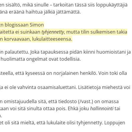
n sisältö, mikä sinulle – tarkoitan tässä siis loppukäyttäjiä
änä eräänä haihtua jälkiä jättämättä.
n blogissaan Simon
laitetta ei suinkaan
tyhjennetty
, mutta tilin sulkemisen takia
sen korvaavaan, lukulaitteeseensa.
in palautettu. Joka tapauksessa pidän kiinni huomioistani ja
a huolimatta ongelmat ovat todellisia.
teella, että kyseessä on norjalainen henkilö. Voin toki olla
norja ei ole vahvinta osaamisaluettani. Lisätietoja miehestä voi
an omistajuudella sitä, että tiedosto (/vast.) on omassa
aan voi sitä sinulta ottaa pois. Ehkä joku
hallinnointi
tai
.
t oli sitä mieltä, että lukulaite olisi tyhjennetty. Loppujen