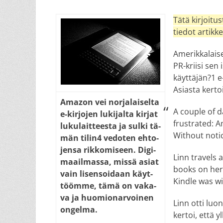
on
Tätä kirjoi­tu
tiedot artik­k
Amerik­ka­lai
PR-kriisi sen 
käyttäjän?1 e-
Asiasta kerto
Ama­zon vei nor­ja­lai­sel­ta
A couple of d
e-kir­jo­jen lu­ki­jal­ta kir­jat
frustrated: 
lu­ku­lait­tees­ta ja sul­ki tä­
Without notic
män ti­lin4 ve­do­ten eh­to­
jen­sa rik­ko­mi­seen. Di­gi­
Linn travels a
maa­il­mas­sa, mis­sä asi­at
books on her
vain li­sen­soi­daan käyt­
Kindle was w
tööm­me, tä­mä on va­ka­
va ja huo­mion­ar­voi­nen
Linn otti luo
on­gel­ma.
kertoi, että y