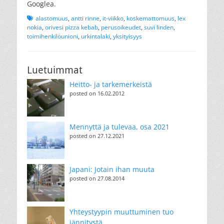
Googlea.
Tags
alastomuus
,
antti rinne
,
it-viikko
,
koskemattomuus
,
lex
nokia
,
orivesi pizza kebab
,
perusoikeudet
,
suvi linden
,
toimihenkilöunioni
,
urkintalaki
,
yksityisyys
Luetuimmat
Heitto- ja tarkemerkeistä
posted on 16.02.2012
Mennyttä ja tulevaa, osa 2021
posted on 27.12.2021
Japani: Jotain ihan muuta
posted on 27.08.2014
Yhteystyypin muuttuminen tuo
jännitystä