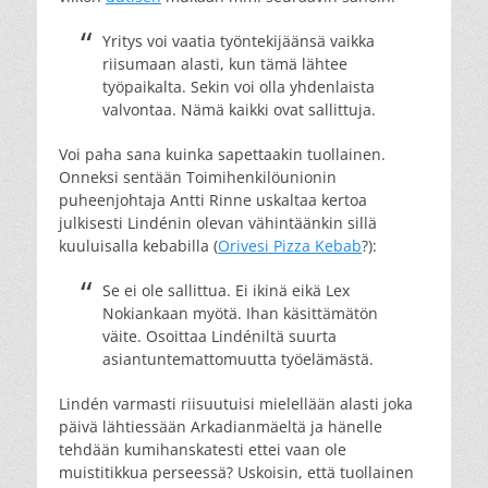
Yritys voi vaatia työntekijäänsä vaikka
riisumaan alasti, kun tämä lähtee
työpaikalta. Sekin voi olla yhdenlaista
valvontaa. Nämä kaikki ovat sallittuja.
Voi paha sana kuinka sapettaakin tuollainen.
Onneksi sentään Toimihenkilöunionin
puheenjohtaja Antti Rinne uskaltaa kertoa
julkisesti Lindénin olevan vähintäänkin sillä
kuuluisalla kebabilla (
Orivesi Pizza Kebab
?):
Se ei ole sallittua. Ei ikinä eikä Lex
Nokiankaan myötä. Ihan käsittämätön
väite. Osoittaa Lindéniltä suurta
asiantuntemattomuutta työelämästä.
Lindén varmasti riisuutuisi mielellään alasti joka
päivä lähtiessään Arkadianmäeltä ja hänelle
tehdään kumihanskatesti ettei vaan ole
muistitikkua perseessä? Uskoisin, että tuollainen