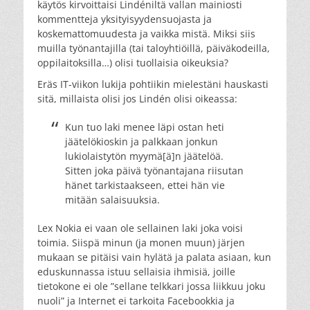
käytös kirvoittaisi Lindéniltä vallan mainiosti
kommentteja yksityisyydensuojasta ja
koskemattomuudesta ja vaikka mistä. Miksi siis
muilla työnantajilla (tai taloyhtiöillä, päiväkodeilla,
oppilaitoksilla…) olisi tuollaisia oikeuksia?
Eräs IT-viikon lukija pohtiikin mielestäni hauskasti
sitä, millaista olisi jos Lindén olisi oikeassa:
Kun tuo laki menee läpi ostan heti
jäätelökioskin ja palkkaan jonkun
lukiolaistytön myymä[ä]n jäätelöä.
Sitten joka päivä työnantajana riisutan
hänet tarkistaakseen, ettei hän vie
mitään salaisuuksia.
Lex Nokia ei vaan ole sellainen laki joka voisi
toimia. Siispä minun (ja monen muun) järjen
mukaan se pitäisi vain hylätä ja palata asiaan, kun
eduskunnassa istuu sellaisia ihmisiä, joille
tietokone ei ole ”sellane telkkari jossa liikkuu joku
nuoli” ja Internet ei tarkoita Facebookkia ja