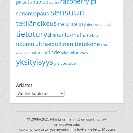
raspberry pi
piraattipuolue
poliisi
sensuuri
sananvapaus
tekijänoikeus
the pirate bay
tietokone-lehti
tietoturva
to-mafia
tilaus
ttvk
tv
ultraedullinen tietokone
ubuntu
usa
viihde
windows
vastaus
vika
vakoilu
yksityisyys
yle
youtube
Arkistot
Arkistot
© 2008–2025 Riku Eskelinen. itQ on osa
kingi89
-
verkkosivustoja.
Kopiointi Kopiosto ry:n myöntämillä luvilla kielletty. Muuten