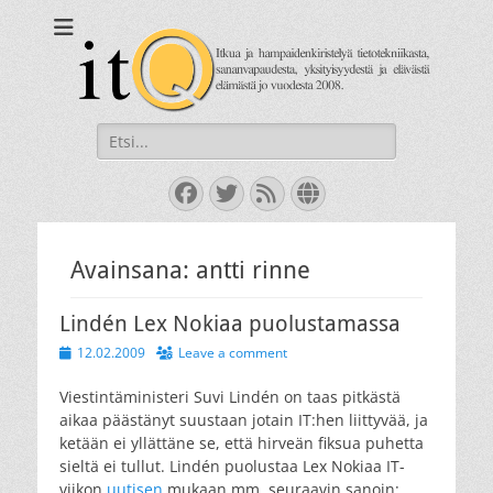
itQ
Itkua ja hammastenkiristelyä jo vuodesta 2008.
Search
for:
Facebook
Twitter
Feed
Website
Avainsana:
antti rinne
Lindén Lex Nokiaa puolustamassa
Posted
12.02.2009
Leave a comment
on
Viestintäministeri Suvi Lindén on taas pitkästä
aikaa päästänyt suustaan jotain IT:hen liittyvää, ja
ketään ei yllättäne se, että hirveän fiksua puhetta
sieltä ei tullut. Lindén puolustaa Lex Nokiaa IT-
viikon
uutisen
mukaan mm. seuraavin sanoin: