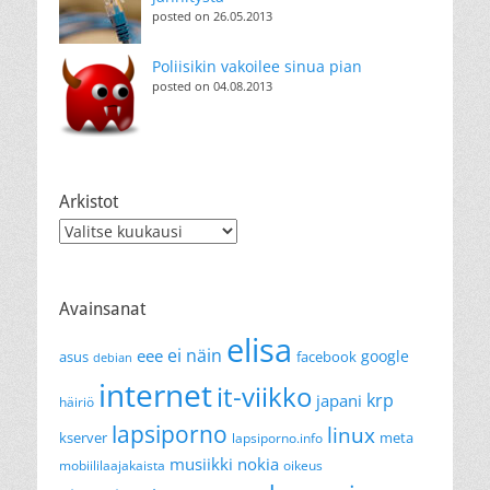
posted on 26.05.2013
Poliisikin vakoilee sinua pian
posted on 04.08.2013
Arkistot
Arkistot
Avainsanat
elisa
ei näin
eee
google
asus
facebook
debian
internet
it-viikko
krp
japani
häiriö
lapsiporno
linux
kserver
meta
lapsiporno.info
musiikki
nokia
mobiililaajakaista
oikeus