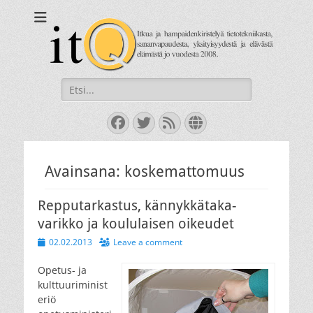
itQ
Itkua ja hammastenkiristelyä jo vuodesta 2008.
Search
for:
Facebook
Twitter
Feed
Website
Avainsana:
koskemattomuus
Repputarkastus, kännykkä­taka­
varikko ja koululaisen oikeudet
Posted
02.02.2013
Leave a comment
on
Opetus- ja
kulttuuriminist
eriö