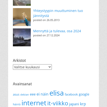
Yhteystyypin muuttuminen tuo
jännitystä
posted on 26.05.2013
Mennyttä ja tulevaa, osa 2024
posted on 27.12.2024
Arkistot
Arkistot
Avainsanat
elisa
ei näin
eee
google
asus
facebook
debian
internet
it-viikko
krp
japani
häiriö