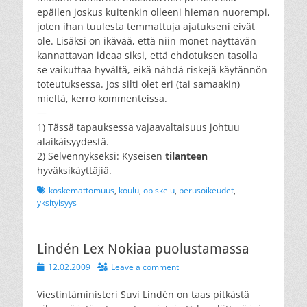
epäilen joskus kuitenkin olleeni hieman nuorempi,
joten ihan tuulesta temmattuja ajatukseni eivät
ole. Lisäksi on ikävää, että niin monet näyttävän
kannattavan ideaa siksi, että ehdotuksen tasolla
se vaikuttaa hyvältä, eikä nähdä riskejä käytännön
toteutuksessa. Jos silti olet eri (tai samaakin)
mieltä, kerro kommenteissa.
—
1) Tässä tapauksessa vajaavaltaisuus johtuu
alaikäisyydestä.
2) Selvennykseksi: Kyseisen
tilanteen
hyväksikäyttäjiä.
Tags
koskemattomuus
,
koulu
,
opiskelu
,
perusoikeudet
,
yksityisyys
Lindén Lex Nokiaa puolustamassa
Posted
12.02.2009
Leave a comment
on
Viestintäministeri Suvi Lindén on taas pitkästä