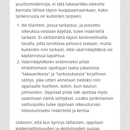
puuttumiskeinoja, ei tätä takavarikko-oikeutta
kannata lähteä täysin kuoppaamaankaan. Kaksi
tarkennusta on kuitenkin tarpeen:
Ne tilanteet, joissa tarkastus- ja poisotto-
oikeuksia voidaan käyttää, tulee määritellä
tarkasti. Ei välttämättä täysin konkreettisella
tasolla, jotta tarvittava pelivara taataan, mutta
kuitenkin niin tarkasti, ettei väärinkäytöksiä voi
käytännössä tapahtua.
Väärinkäytöksien estämiseksi pitää
ehdottomasti opettajan laatia jokaisesta
”takavarikosta” ja ”tarkistuksesta” kirjallinen
selitys, joka sitten annetaan tiedoksi niin
oppilaalle itselleen, kotiin, kuin koulun
johtoonkin. Oppilaat pitää toki opettaa myös
vaatimaan nämä selitykset. Lisäksi jonkinlainen
valituspolku tulee oppilaan oikeusturvan
toteutumiseksi määritellä ja kertoa.
Uskoisin, että kun kynnys tällaisten, oppilaan
koskemattomuuden ja yksityisyyden suojaa