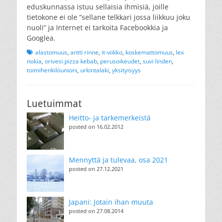
eduskunnassa istuu sellaisia ihmisiä, joille
tietokone ei ole ”sellane telkkari jossa liikkuu joku
nuoli” ja Internet ei tarkoita Facebookkia ja
Googlea.
Tags
alastomuus
,
antti rinne
,
it-viikko
,
koskemattomuus
,
lex
nokia
,
orivesi pizza kebab
,
perusoikeudet
,
suvi linden
,
toimihenkilöunioni
,
urkintalaki
,
yksityisyys
Luetuimmat
Heitto- ja tarkemerkeistä
posted on 16.02.2012
Mennyttä ja tulevaa, osa 2021
posted on 27.12.2021
Japani: Jotain ihan muuta
posted on 27.08.2014