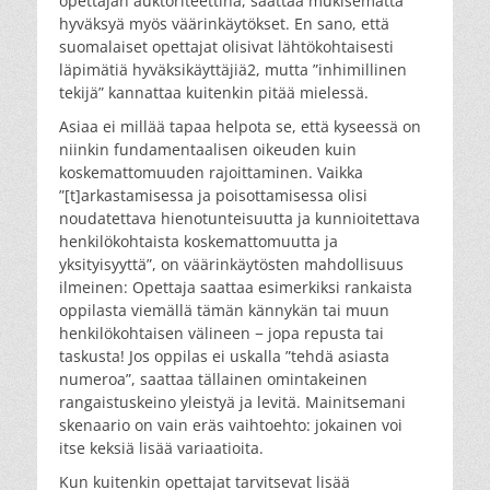
opettajan auktoriteettina, saattaa mukisematta
hyväksyä myös väärinkäytökset. En sano, että
suomalaiset opettajat olisivat lähtökohtaisesti
läpimätiä hyväksikäyttäjiä2, mutta ”inhimillinen
tekijä” kannattaa kuitenkin pitää mielessä.
Asiaa ei millää tapaa helpota se, että kyseessä on
niinkin fundamentaalisen oikeuden kuin
koskemattomuuden rajoittaminen. Vaikka
”[t]arkastamisessa ja poisottamisessa olisi
noudatettava hienotunteisuutta ja kunnioitettava
henkilökohtaista koskemattomuutta ja
yksityisyyttä”, on väärinkäytösten mahdollisuus
ilmeinen: Opettaja saattaa esimerkiksi rankaista
oppilasta viemällä tämän kännykän tai muun
henkilökohtaisen välineen − jopa repusta tai
taskusta! Jos oppilas ei uskalla ”tehdä asiasta
numeroa”, saattaa tällainen omintakeinen
rangaistuskeino yleistyä ja levitä. Mainitsemani
skenaario on vain eräs vaihtoehto: jokainen voi
itse keksiä lisää variaatioita.
Kun kuitenkin opettajat tarvitsevat lisää