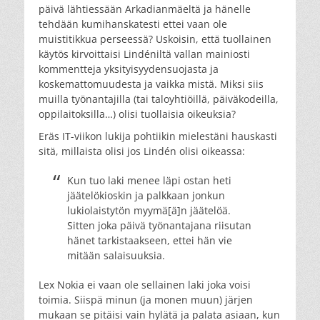
päivä lähtiessään Arkadianmäeltä ja hänelle
tehdään kumihanskatesti ettei vaan ole
muistitikkua perseessä? Uskoisin, että tuollainen
käytös kirvoittaisi Lindéniltä vallan mainiosti
kommentteja yksityisyydensuojasta ja
koskemattomuudesta ja vaikka mistä. Miksi siis
muilla työnantajilla (tai taloyhtiöillä, päiväkodeilla,
oppilaitoksilla…) olisi tuollaisia oikeuksia?
Eräs IT-viikon lukija pohtiikin mielestäni hauskasti
sitä, millaista olisi jos Lindén olisi oikeassa:
Kun tuo laki menee läpi ostan heti
jäätelökioskin ja palkkaan jonkun
lukiolaistytön myymä[ä]n jäätelöä.
Sitten joka päivä työnantajana riisutan
hänet tarkistaakseen, ettei hän vie
mitään salaisuuksia.
Lex Nokia ei vaan ole sellainen laki joka voisi
toimia. Siispä minun (ja monen muun) järjen
mukaan se pitäisi vain hylätä ja palata asiaan, kun