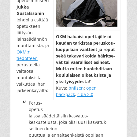
opetusministeri
Jukka
Gustafssonin
johdolla esittää
opetukseen
liittyvän
OKM ha­lu­ai­si opet­ta­jil­le oi­
lainsäädännön
keu­den tar­kis­taa pe­rus­kou­
muuttamista, ja
lu­op­pi­laan vaat­teet ja re­put
OKM:n
se­kä ta­ka­va­ri­koi­da häi­rit­se­
tiedotteen
vät tai vaa­ral­li­set esi­neet.
perusteella
Mut­ta mi­ten huo­leh­di­taan
valtaosa
kou­lu­lai­sen oi­keuk­sis­ta ja
muutoksista
yk­si­tyi­syy­des­tä?
vaikuttaa ihan
Kuva:
bnilsen
:
open
järkeenkäyviltä:
backpack
.
c ba 2.0
Perus­
opetus­
laissa säädet­täisiin kasvatus­
keskustelusta, joka olisi uusi kasvatuk­
sellinen keino
puuttua ja ennalta­ehkäistä oppilaan