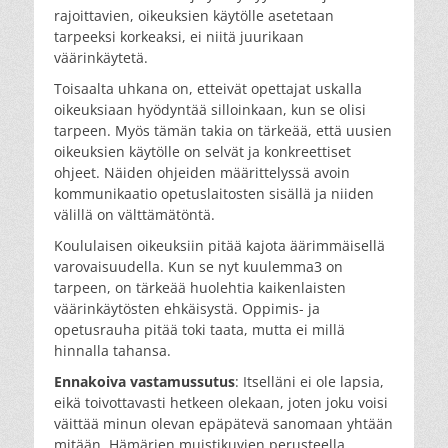
rajoittavien, oikeuksien käytölle asetetaan
tarpeeksi korkeaksi, ei niitä juurikaan
väärinkäytetä.
Toisaalta uhkana on, etteivät opettajat uskalla
oikeuksiaan hyödyntää silloinkaan, kun se olisi
tarpeen. Myös tämän takia on tärkeää, että uusien
oikeuksien käytölle on selvät ja konkreettiset
ohjeet. Näiden ohjeiden määrittelyssä avoin
kommunikaatio opetuslaitosten sisällä ja niiden
välillä on välttämätöntä.
Koululaisen oikeuksiin pitää kajota äärimmäisellä
varovaisuudella. Kun se nyt kuulemma3 on
tarpeen, on tärkeää huolehtia kaikenlaisten
väärinkäytösten ehkäisystä. Oppimis- ja
opetusrauha pitää toki taata, mutta ei millä
hinnalla tahansa.
Ennakoiva vastamussutus
: Itselläni ei ole lapsia,
eikä toivottavasti hetkeen olekaan, joten joku voisi
väittää minun olevan epäpätevä sanomaan yhtään
mitään. Hämärien muistikuvien perusteella