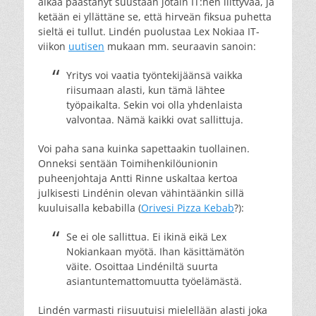
aikaa päästänyt suustaan jotain IT:hen liittyvää, ja
ketään ei yllättäne se, että hirveän fiksua puhetta
sieltä ei tullut. Lindén puolustaa Lex Nokiaa IT-
viikon
uutisen
mukaan mm. seuraavin sanoin:
Yritys voi vaatia työntekijäänsä vaikka
riisumaan alasti, kun tämä lähtee
työpaikalta. Sekin voi olla yhdenlaista
valvontaa. Nämä kaikki ovat sallittuja.
Voi paha sana kuinka sapettaakin tuollainen.
Onneksi sentään Toimihenkilöunionin
puheenjohtaja Antti Rinne uskaltaa kertoa
julkisesti Lindénin olevan vähintäänkin sillä
kuuluisalla kebabilla (
Orivesi Pizza Kebab
?):
Se ei ole sallittua. Ei ikinä eikä Lex
Nokiankaan myötä. Ihan käsittämätön
väite. Osoittaa Lindéniltä suurta
asiantuntemattomuutta työelämästä.
Lindén varmasti riisuutuisi mielellään alasti joka