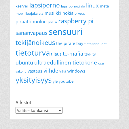
lapsiporno
linux
kserver
meta
lapsiporno.info
musiikki
nokia
mobiililaajakaista
oikeus
raspberry pi
piraattipuolue
poliisi
sensuuri
sananvapaus
tekijänoikeus
the pirate bay
tietokone-lehti
tietoturva
to-mafia
tilaus
ttvk
tv
ultraedullinen tietokone
ubuntu
usa
viihde
windows
vastaus
vika
vakoilu
yksityisyys
yle
youtube
Arkistot
Arkistot