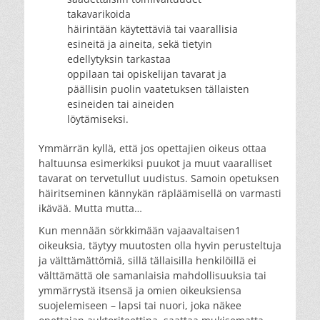
takavarikoida
häirintään käytettäviä tai vaarallisia
esineitä ja aineita, sekä tietyin
edellytyksin tarkastaa
oppilaan tai opiskelijan tavarat ja
päällisin puolin vaatetuksen tällaisten
esineiden tai aineiden
löytämiseksi.
Ymmärrän kyllä, että jos opettajien oikeus ottaa
haltuunsa esimerkiksi puukot ja muut vaaralliset
tavarat on tervetullut uudistus. Samoin opetuksen
häiritseminen kännykän räpläämisellä on varmasti
ikävää. Mutta mutta…
Kun mennään sörkkimään vajaavaltaisen1
oikeuksia, täytyy muutosten olla hyvin perusteltuja
ja välttämättömiä, sillä tällaisilla henkilöillä ei
välttämättä ole samanlaisia mahdollisuuksia tai
ymmärrystä itsensä ja omien oikeuksiensa
suojelemiseen – lapsi tai nuori, joka näkee