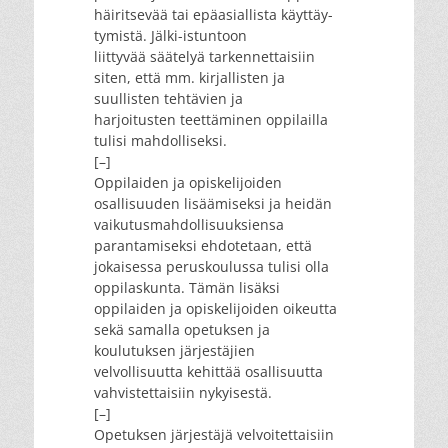
häiritsevää tai epä­asiallista käyttäy­
tymistä. Jälki-istuntoon
liittyvää säätelyä tarken­nettaisiin
siten, että mm. kirjallisten ja
suullisten tehtävien ja
harjoitusten teettäminen oppilailla
tulisi mahdolliseksi.
[–]
Oppilaiden ja opiskelijoiden
osallisuuden lisäämiseksi ja heidän
vaikutus­mahdolli­suuksiensa
parantamiseksi ehdotetaan, että
jokaisessa perus­koulussa tulisi olla
oppilas­kunta. Tämän lisäksi
oppilaiden ja opiskeli­joiden oikeutta
sekä samalla opetuksen ja
koulutuksen järjestäjien
velvollisuutta kehittää osallisuutta
vahvistet­taisiin nykyisestä.
[–]
Opetuksen järjestäjä velvoitettaisiin