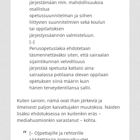
järjestämään mm. mahdollisuuksia
osallistua
opetussuunnitelman ja siihen
liittyvien suunnitelmien sekä koulun
tai oppilaitoksen
järjestyssäännön valmisteluun.
[–]
Perusopetuslakia ehdotetaan
täsmennettäväksi siten, että sairaalan
sijaintikunnan velvollisuus
järjestää opetusta kattaisi aina
sairaalassa potilaana olevan oppilaan
opetuksen siinä määrin kuin
hänen terveydentilansa sallii.
Kuten sanoin, nämä ovat ihan järkeviä ja
ilmeisesti paljon kaivattujakin muutoksia. Näiden
lisäksi ehdotuksessa on kuitenkin eräs −
mediahuomionkin varastanut − kohta.
[– O]pettajille ja rehtorille
säädettäisiin toimivaltuudet