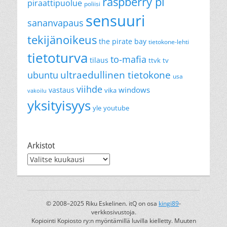
raspberry pi
piraattipuolue
poliisi
sensuuri
sananvapaus
tekijänoikeus
the pirate bay
tietokone-lehti
tietoturva
to-mafia
tilaus
ttvk
tv
ultraedullinen tietokone
ubuntu
usa
viihde
windows
vastaus
vika
vakoilu
yksityisyys
yle
youtube
Arkistot
Arkistot
© 2008–2025 Riku Eskelinen. itQ on osa
kingi89
-
verkkosivustoja.
Kopiointi Kopiosto ry:n myöntämillä luvilla kielletty. Muuten