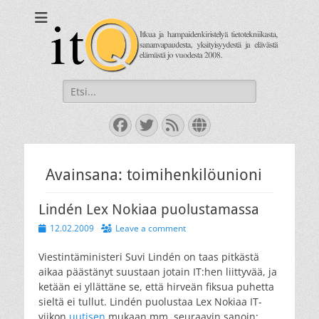
itQ
Itkua ja hammastenkiristelyä jo vuodesta 2008.
Search
for:
Facebook
Twitter
Feed
Website
Avainsana:
toimihenkilöunioni
Lindén Lex Nokiaa puolustamassa
Posted
12.02.2009
Leave a comment
on
Viestintäministeri Suvi Lindén on taas pitkästä
aikaa päästänyt suustaan jotain IT:hen liittyvää, ja
ketään ei yllättäne se, että hirveän fiksua puhetta
sieltä ei tullut. Lindén puolustaa Lex Nokiaa IT-
viikon
uutisen
mukaan mm. seuraavin sanoin: