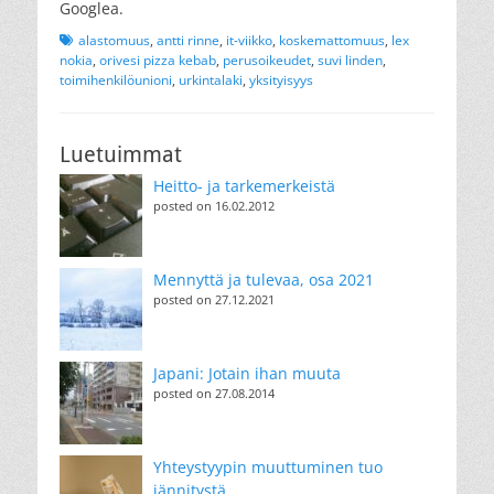
Googlea.
Tags
alastomuus
,
antti rinne
,
it-viikko
,
koskemattomuus
,
lex
nokia
,
orivesi pizza kebab
,
perusoikeudet
,
suvi linden
,
toimihenkilöunioni
,
urkintalaki
,
yksityisyys
Luetuimmat
Heitto- ja tarkemerkeistä
posted on 16.02.2012
Mennyttä ja tulevaa, osa 2021
posted on 27.12.2021
Japani: Jotain ihan muuta
posted on 27.08.2014
Yhteystyypin muuttuminen tuo
jännitystä