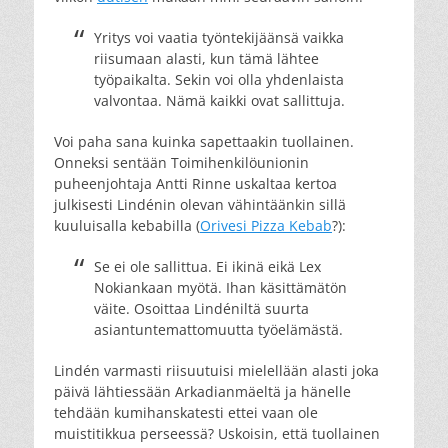
Yritys voi vaatia työntekijäänsä vaikka
riisumaan alasti, kun tämä lähtee
työpaikalta. Sekin voi olla yhdenlaista
valvontaa. Nämä kaikki ovat sallittuja.
Voi paha sana kuinka sapettaakin tuollainen.
Onneksi sentään Toimihenkilöunionin
puheenjohtaja Antti Rinne uskaltaa kertoa
julkisesti Lindénin olevan vähintäänkin sillä
kuuluisalla kebabilla (
Orivesi Pizza Kebab
?):
Se ei ole sallittua. Ei ikinä eikä Lex
Nokiankaan myötä. Ihan käsittämätön
väite. Osoittaa Lindéniltä suurta
asiantuntemattomuutta työelämästä.
Lindén varmasti riisuutuisi mielellään alasti joka
päivä lähtiessään Arkadianmäeltä ja hänelle
tehdään kumihanskatesti ettei vaan ole
muistitikkua perseessä? Uskoisin, että tuollainen