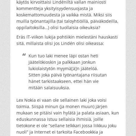
käytös kirvoittaisi Lindéniltä vallan mainiosti
kommentteja yksityisyydensuojasta ja
koskemattomuudesta ja vaikka mistä. Miksi siis
muilla työnantajilla (tai taloyhtiöillä, päiväkodeilla,
oppilaitoksilla…) olisi tuollaisia oikeuksia?
Eräs IT-viikon lukija pohtiikin mielestäni hauskasti
sitä, millaista olisi jos Lindén olisi oikeassa:
Kun tuo laki menee läpi ostan heti
jäätelökioskin ja palkkaan jonkun
lukiolaistytön myymä[ä]n jäätelöä.
Sitten joka päivä työnantajana riisutan
hänet tarkistaakseen, ettei hän vie
mitään salaisuuksia.
Lex Nokia ei vaan ole sellainen laki joka voisi
toimia. Siispä minun (ja monen muun) järjen
mukaan se pitäisi vain hylätä ja palata asiaan, kun
eduskunnassa istuu sellaisia ihmisiä, joille
tietokone ei ole ”sellane telkkari jossa liikkuu joku
nuoli” ja Internet ei tarkoita Facebookkia ja