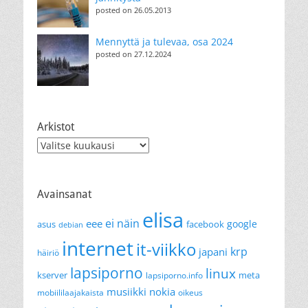
posted on 26.05.2013
Mennyttä ja tulevaa, osa 2024
posted on 27.12.2024
Arkistot
Arkistot
Avainsanat
elisa
ei näin
eee
google
asus
facebook
debian
internet
it-viikko
krp
japani
häiriö
lapsiporno
linux
kserver
meta
lapsiporno.info
musiikki
nokia
mobiililaajakaista
oikeus