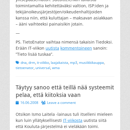
toimintamallia kehitettäväksi valtion, ISP:iden ja
tekijänoikeusjärjestöjen/oikeudenhaltijoiden
kanssa niin, että kuluttajan – maksavan asiakkaan
– ääni vaihteeksi painaisikin jotain.
—
PS. TietoEnator vaihtaa nimensä takaisin Tiedoksi.
Erään IT-viikon
uutista
kommentoineen
sanoin:
”Tieto lisää tuskaa”.
Tags
dna
,
drm
,
it-viikko
,
laajakaista
,
mp3
,
musiikkikauppa
,
tietoenator
,
universal
,
wma
Täytyy sanoo että teillä nää systeemit
pelaa, että kiitoksia vaan
Posted
16.06.2008
Leave a comment
on
Otsikon Ismo Laitela -lainaus tuli itselleni mieleen
kun luin yllätyksellisesti
IT-viikosta
uutista siitä
että Kouluta-järjestelmä ei vieläkään toimi.