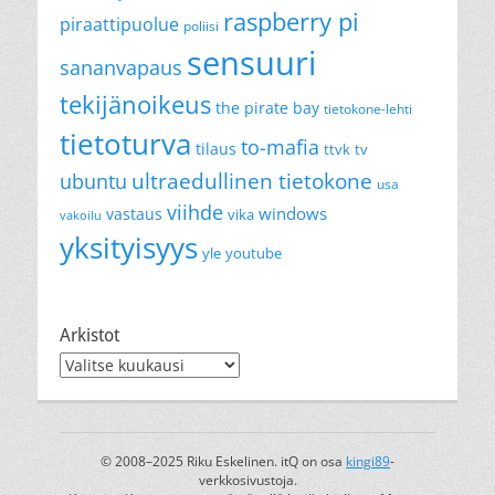
raspberry pi
piraattipuolue
poliisi
sensuuri
sananvapaus
tekijänoikeus
the pirate bay
tietokone-lehti
tietoturva
to-mafia
tilaus
ttvk
tv
ultraedullinen tietokone
ubuntu
usa
viihde
windows
vastaus
vika
vakoilu
yksityisyys
yle
youtube
Arkistot
Arkistot
© 2008–2025 Riku Eskelinen. itQ on osa
kingi89
-
verkkosivustoja.