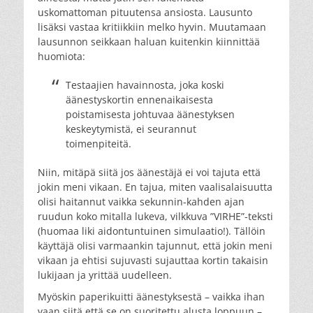
uskomattoman pituutensa ansiosta. Lausunto
lisäksi vastaa kritiikkiin melko hyvin. Muutamaan
lausunnon seikkaan haluan kuitenkin kiinnittää
huomiota:
Testaajien havainnosta, joka koski
äänestyskortin ennenaikaisesta
poistamisesta johtuvaa äänestyksen
keskeytymistä, ei seurannut
toimenpiteitä.
Niin, mitäpä siitä jos äänestäjä ei voi tajuta että
jokin meni vikaan. En tajua, miten vaalisalaisuutta
olisi haitannut vaikka sekunnin-kahden ajan
ruudun koko mitalla lukeva, vilkkuva ”VIRHE”-teksti
(huomaa liki aidontuntuinen simulaatio!). Tällöin
käyttäjä olisi varmaankin tajunnut, että jokin meni
vikaan ja ehtisi sujuvasti sujauttaa kortin takaisin
lukijaan ja yrittää uudelleen.
Myöskin paperikuitti äänestyksestä – vaikka ihan
vaan siitä että se on suoritettu alusta loppuun –