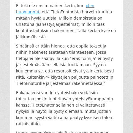
Ei toki ole ensimmäinen kerta, kun
olen
huomannut
, että TietoEnatorista harvoin kuuluu
mitään hyviä uutisia. Milloin demokratia on
uhattuna (äänestysjärjestelmät), milloin taas
koulutuslaitoksiin hakeminen. Tällä kertaa kyse on
jälkimmäisestä.
Sinäänsä erittäin hienoa, että oppilaitokset ja
niihin hakeneet asetetaan tilanteeseen, jossa
tietoja ei ole saatavilla kun ”eräs toimija” ei pysty
järjestelmästään sellaisia tuottamaan. Syy on
kuulemma se, että resurssit eivät yksinkertaisesti
riitä, kuitenkin
”–
käyttäjien paljoutta painotettiin
TietoEnatorille järjestelmää rakennettaessa.”
Ehkäpä ensi vuoden yhteishaku voitaisiin
toteuttaa jonkin luotettavan yhteistyökumppanin
kanssa. TietoEnator sellainen ei valitettavasti
nykyisillä näytöillä pysty olemaan, mutta jostain
kumman syystä valtio aina päätyy kyseisen talon
ratkaisuihin.
Loppukevennykseksi vielä alussa mainitsemani