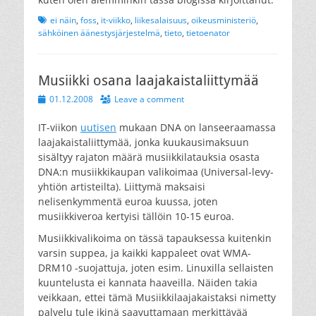
Tags
ei näin
,
foss
,
it-viikko
,
liikesalaisuus
,
oikeusministeriö
,
sähköinen äänestysjärjestelmä
,
tieto
,
tietoenator
Musiikki osana laajakaistaliittymää
Posted
01.12.2008
Leave a comment
on
IT-viikon
uutisen
mukaan DNA on lanseeraamassa
laajakaistaliittymää, jonka kuukausimaksuun
sisältyy rajaton määrä musiikkilatauksia osasta
DNA:n musiikkikaupan valikoimaa (Universal-levy-
yhtiön artisteilta). Liittymä maksaisi
nelisenkymmentä euroa kuussa, joten
musiikkiveroa kertyisi tällöin 10-15 euroa.
Musiikkivalikoima on tässä tapauksessa kuitenkin
varsin suppea, ja kaikki kappaleet ovat WMA-
DRM10 -suojattuja, joten esim. Linuxilla sellaisten
kuuntelusta ei kannata haaveilla. Näiden takia
veikkaan, ettei tämä Musiikkilaajakaistaksi nimetty
palvelu tule ikinä saavuttamaan merkittävää