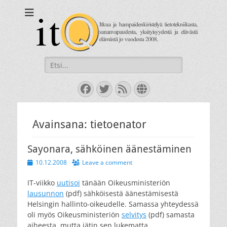
itQ
Itkua ja hammastenkiristelyä jo vuodesta 2008.
Search
for:
Facebook
Twitter
Feed
Website
Avainsana:
tietoenator
Sayonara, sähköinen äänestäminen
Posted
10.12.2008
Leave a comment
on
IT-viikko
uutisoi
tänään Oikeusministeriön
lausunnon
(pdf) sähköisestä äänestämisestä
Helsingin hallinto-oikeudelle. Samassa yhteydessä
oli myös Oikeusministeriön
selvitys
(pdf) samasta
aiheesta, mutta jätin sen lukematta