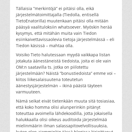
Tällaisia ”merkintöjä” ei pitäisi olla, eikä
järjestelmätoimittajalla (Tiedolla, entisellä
TietoEnatorilla) muutenkaan pitäisi olla mitään
pääsyä vaalituloksiin whatsoever. Myöskin herää
kysymys, että mitähän muita vain Tiedon
esiinkaivettavissaolevia tietoja järjestelmässä – eli
Tiedon käsissä – mahtaa olla.
Voisiko Tieto halutessaan myydä vaikkapa listan
jotakuta äänestäneistä tiedoista, joita ei ole vain
OM:n saatavilla ts. jotka on piilotettu
järjestelmään? Näistä ”bonustiedoista” emme voi –
kiitos liikesalaisuutena toteutetun
äänestysjärjestelmän – ikinä päästä täyteen
varmuuteen.
Nämä seikat eivät tietenkään muuta sitä tosiasiaa,
että koko homma olisi alunperinkin pitänyt
toteuttaa avoimella lähdekoodilla, jotta jokaisella
halukkaalla olisi oikeus auditoida järjestelmää
mielinmäärin ilman salassapitovelvollisuuksia,
kuten olen aiemminkin tässä blogissa kirjoittanut.