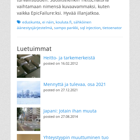
vaihtamaan nimensä kuvaavammaksi, kuten
vaikka EpicFailure:ksi. Hyvää illanjatkoa.
Tags
eduskunta
,
ei näin
,
kouluta.fi
,
sähköinen
äänestysjärjestelmä
,
sampo pankki
,
sql injection
,
tietoenator
Luetuimmat
Heitto- ja tarkemerkeistä
posted on 16.02.2012
Mennyttä ja tulevaa, osa 2021
posted on 27.12.2021
Japani: Jotain ihan muuta
posted on 27.08.2014
Yhteystyypin muuttuminen tuo