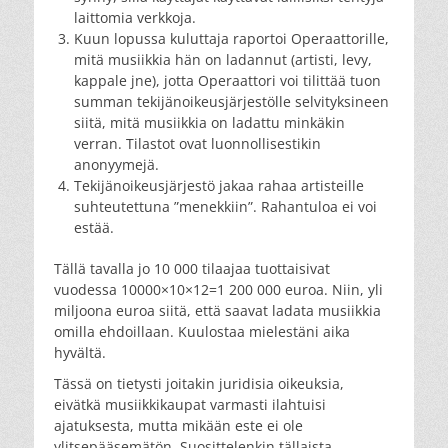
laittomia verkkoja.
Kuun lopussa kuluttaja raportoi Operaattorille,
mitä musiikkia hän on ladannut (artisti, levy,
kappale jne), jotta Operaattori voi tilittää tuon
summan tekijänoikeusjärjestölle selvityksineen
siitä, mitä musiikkia on ladattu minkäkin
verran. Tilastot ovat luonnollisestikin
anonyymejä.
Tekijänoikeusjärjestö jakaa rahaa artisteille
suhteutettuna ”menekkiin”. Rahantuloa ei voi
estää.
Tällä tavalla jo 10 000 tilaajaa tuottaisivat
vuodessa 10000×10×12=1 200 000 euroa. Niin, yli
miljoona euroa siitä, että saavat ladata musiikkia
omilla ehdoillaan. Kuulostaa mielestäni aika
hyvältä.
Tässä on tietysti joitakin juridisia oikeuksia,
eivätkä musiikkikaupat varmasti ilahtuisi
ajatuksesta, mutta mikään este ei ole
ylitsepääsemätön. Suosittelenkin tällaista