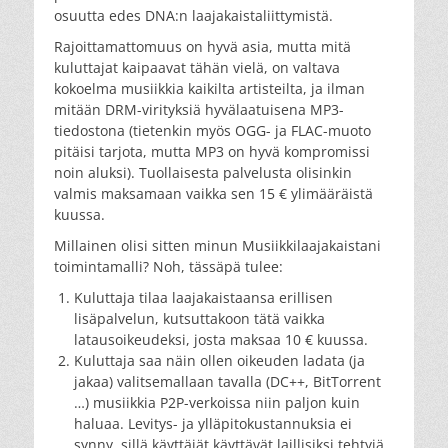
osuutta edes DNA:n laajakaistaliittymistä.
Rajoittamattomuus on hyvä asia, mutta mitä
kuluttajat kaipaavat tähän vielä, on valtava
kokoelma musiikkia kaikilta artisteilta, ja ilman
mitään DRM-virityksiä hyvälaatuisena MP3-
tiedostona (tietenkin myös OGG- ja FLAC-muoto
pitäisi tarjota, mutta MP3 on hyvä kompromissi
noin aluksi). Tuollaisesta palvelusta olisinkin
valmis maksamaan vaikka sen 15 € ylimääräistä
kuussa.
Millainen olisi sitten minun Musiikkilaajakaistani
toimintamalli? Noh, tässäpä tulee:
Kuluttaja tilaa laajakaistaansa erillisen
lisäpalvelun, kutsuttakoon tätä vaikka
latausoikeudeksi, josta maksaa 10 € kuussa.
Kuluttaja saa näin ollen oikeuden ladata (ja
jakaa) valitsemallaan tavalla (DC++, BitTorrent
…) musiikkia P2P-verkoissa niin paljon kuin
haluaa. Levitys- ja ylläpitokustannuksia ei
synny, sillä käyttäjät käyttävät laillisiksi tehtyjä