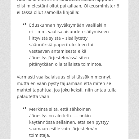
olisi mielestäni ollut paikallaan, Oikeusministeriö
ei tässä ollut samoilla linjoilla:
Eduskunnan hyväksymään vaalilakiin
ei – mm. vaalisalaisuuden säilymiseen
liittyvistä syistä – sisällytetty
säännöksiä paperitulosteen tai
vastaavan antamisesta eikä
äänestysjärjestelmässä siten
pitänytkään olla tällaista toimintoa.
Varmasti vaalisalaisuus olisi tässäkin mennyt,
mutta en vaan pysty tajuamaan että miten se
mahtoi tapahtua. Jos joku keksii, niin antaa tulla
palautetta vaan.
Merkintä siitä, että sähköinen
äänestys on aloitettu — onkin
käytännössä sellainen, että sen pystyy
saamaan esille vain järjestelmän
toimittaja.