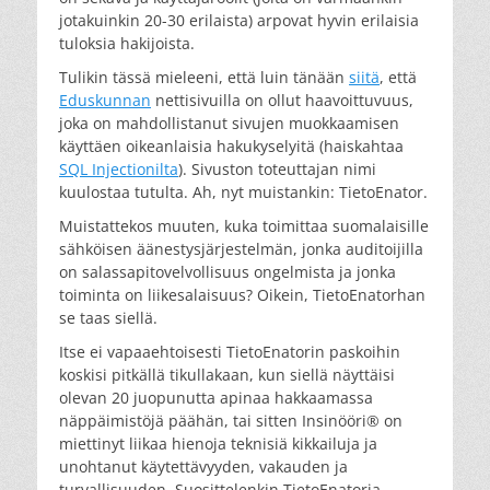
jotakuinkin 20-30 erilaista) arpovat hyvin erilaisia
tuloksia hakijoista.
Tulikin tässä mieleeni, että luin tänään
siitä
, että
Eduskunnan
nettisivuilla on ollut haavoittuvuus,
joka on mahdollistanut sivujen muokkaamisen
käyttäen oikeanlaisia hakukyselyitä (haiskahtaa
SQL Injectionilta
). Sivuston toteuttajan nimi
kuulostaa tutulta. Ah, nyt muistankin: TietoEnator.
Muistattekos muuten, kuka toimittaa suomalaisille
sähköisen äänestysjärjestelmän, jonka auditoijilla
on salassapitovelvollisuus ongelmista ja jonka
toiminta on liikesalaisuus? Oikein, TietoEnatorhan
se taas siellä.
Itse ei vapaaehtoisesti TietoEnatorin paskoihin
koskisi pitkällä tikullakaan, kun siellä näyttäisi
olevan 20 juopunutta apinaa hakkaamassa
näppäimistöjä päähän, tai sitten Insinööri® on
miettinyt liikaa hienoja teknisiä kikkailuja ja
unohtanut käytettävyyden, vakauden ja
turvallisuuden. Suosittelenkin TietoEnatoria