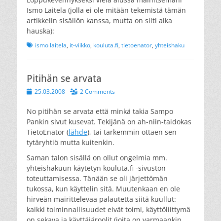
Ismo Laitela (jolla ei ole mitään tekemistä tämän
artikkelin sisällön kanssa, mutta on silti aika
hauska):
Tags
ismo laitela
,
it-viikko
,
kouluta.fi
,
tietoenator
,
yhteishaku
Pitihän se arvata
Posted
25.03.2008
2 Comments
on
No pitihän se arvata että minkä takia Sampo
Pankin sivut kusevat. Tekijänä on ah-niin-taidokas
TietoEnator (
lähde
), tai tarkemmin ottaen sen
tytäryhtiö mutta kuitenkin.
Saman talon sisällä on ollut ongelmia mm.
yhteishakuun käytetyn kouluta.fi -sivuston
toteuttamisessa. Tänään se oli järjettömän
tukossa, kun käyttelin sitä. Muutenkaan en ole
hirveän mairittelevaa palautetta siitä kuullut:
kaikki toiminnallisuudet eivät toimi, käyttöliittymä
on sekava ja käyttäjäroolit (joita on varmaankin