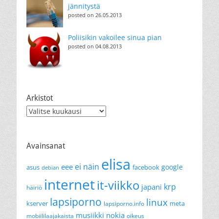
jännitystä
posted on 26.05.2013
Poliisikin vakoilee sinua pian
posted on 04.08.2013
Arkistot
Arkistot
Avainsanat
elisa
ei näin
eee
google
asus
facebook
debian
internet
it-viikko
krp
japani
häiriö
lapsiporno
linux
kserver
meta
lapsiporno.info
musiikki
nokia
mobiililaajakaista
oikeus