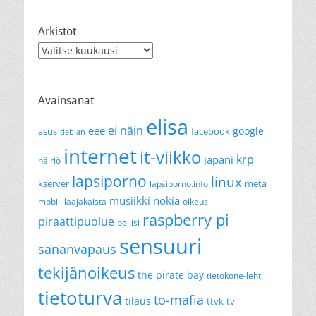
Arkistot
Arkistot
Avainsanat
elisa
ei näin
eee
google
asus
facebook
debian
internet
it-viikko
krp
japani
häiriö
lapsiporno
linux
kserver
meta
lapsiporno.info
musiikki
nokia
mobiililaajakaista
oikeus
raspberry pi
piraattipuolue
poliisi
sensuuri
sananvapaus
tekijänoikeus
the pirate bay
tietokone-lehti
tietoturva
to-mafia
tilaus
ttvk
tv