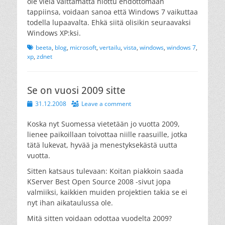
ole vielä välttämättä hiottu ehdottomaan
tappiinsa, voidaan sanoa että Windows 7 vaikuttaa
todella lupaavalta. Ehkä siitä olisikin seuraavaksi
Windows XP:ksi.
Tags
beeta
,
blog
,
microsoft
,
vertailu
,
vista
,
windows
,
windows 7
,
xp
,
zdnet
Se on vuosi 2009 sitte
Posted
31.12.2008
Leave a comment
on
Koska nyt Suomessa vietetään jo vuotta 2009,
lienee paikoillaan toivottaa niille raasuille, jotka
tätä lukevat, hyvää ja menestyksekästä uutta
vuotta.
Sitten katsaus tulevaan: Koitan piakkoin saada
KServer Best Open Source 2008 -sivut jopa
valmiiksi, kaikkien muiden projektien takia se ei
nyt ihan aikataulussa ole.
Mitä sitten voidaan odottaa vuodelta 2009?