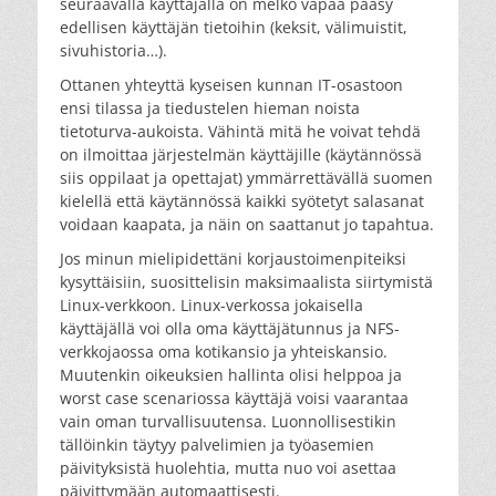
seuraavalla käyttäjällä on melko vapaa pääsy
edellisen käyttäjän tietoihin (keksit, välimuistit,
sivuhistoria…).
Ottanen yhteyttä kyseisen kunnan IT-osastoon
ensi tilassa ja tiedustelen hieman noista
tietoturva-aukoista. Vähintä mitä he voivat tehdä
on ilmoittaa järjestelmän käyttäjille (käytännössä
siis oppilaat ja opettajat) ymmärrettävällä suomen
kielellä että käytännössä kaikki syötetyt salasanat
voidaan kaapata, ja näin on saattanut jo tapahtua.
Jos minun mielipidettäni korjaustoimenpiteiksi
kysyttäisiin, suosittelisin maksimaalista siirtymistä
Linux-verkkoon. Linux-verkossa jokaisella
käyttäjällä voi olla oma käyttäjätunnus ja NFS-
verkkojaossa oma kotikansio ja yhteiskansio.
Muutenkin oikeuksien hallinta olisi helppoa ja
worst case scenariossa käyttäjä voisi vaarantaa
vain oman turvallisuutensa. Luonnollisestikin
tällöinkin täytyy palvelimien ja työasemien
päivityksistä huolehtia, mutta nuo voi asettaa
päivittymään automaattisesti.