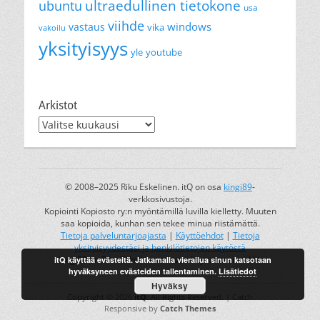
ultraedullinen tietokone
ubuntu
usa
viihde
windows
vastaus
vika
vakoilu
yksityisyys
yle
youtube
Arkistot
Arkistot
© 2008–2025 Riku Eskelinen. itQ on osa
kingi89
-
verkkosivustoja.
Kopiointi Kopiosto ry:n myöntämillä luvilla kielletty. Muuten
saa kopioida, kunhan sen tekee minua riistämättä.
Tietoja palveluntarjoajasta
|
Käyttöehdot
|
Tietoja
yksityisyydestäsi ja henkilötietojen käytöstä
itQ käyttää evästeitä. Jatkamalla vierailua sinun katsotaan
kingi89 on Riku Eskelisen rekisteröity tavaramerkki.
hyväksyneen evästeiden tallentaminen.
Lisätiedot
Hyväksy
Copyright © 2026
itQ
. All Rights Reserved. | Catch
Responsive by
Catch Themes