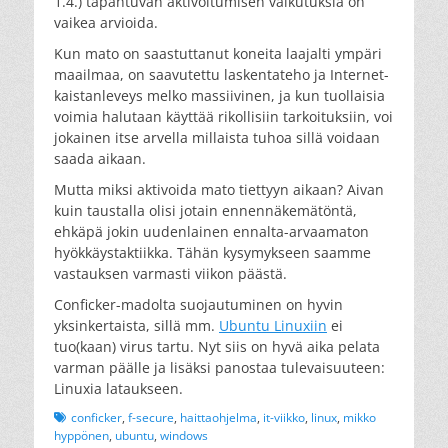
1.4.) tapahtuvan aktivoitumisen vaikutuksia on
vaikea arvioida.
Kun mato on saastuttanut koneita laajalti ympäri
maailmaa, on saavutettu laskentateho ja Internet-
kaistanleveys melko massiivinen, ja kun tuollaisia
voimia halutaan käyttää rikollisiin tarkoituksiin, voi
jokainen itse arvella millaista tuhoa sillä voidaan
saada aikaan.
Mutta miksi aktivoida mato tiettyyn aikaan? Aivan
kuin taustalla olisi jotain ennennäkemätöntä,
ehkäpä jokin uudenlainen ennalta-arvaamaton
hyökkäystaktiikka. Tähän kysymykseen saamme
vastauksen varmasti viikon päästä.
Conficker-madolta suojautuminen on hyvin
yksinkertaista, sillä mm.
Ubuntu Linuxiin
ei
tuo(kaan) virus tartu. Nyt siis on hyvä aika pelata
varman päälle ja lisäksi panostaa tulevaisuuteen:
Linuxia lataukseen.
Tags
conficker
,
f-secure
,
haittaohjelma
,
it-viikko
,
linux
,
mikko
hyppönen
,
ubuntu
,
windows