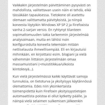
Vaikkakin järjestelmän päivittäminen pysyvästi on
mahdollista, valitettavan usein näin ei tehdä, eikä
tässäkään tapauksessa. Tietokone oli asetettu
olemaan valittamatta päivityksistä, ja niinpä
koneesta löytyikin Windows XP SP 2 ja Firefoxista
vanha 2-sarjan versio. En ryhtynyt tilanteen
sopimattomuuden takia tarkemmin järjestelmää
analysoimaan, mutta en lähtisi noin
konfiguroidulla koneella tekemään mitään
nettiselausta ihmeellisempää. Eli en kirjautuisi
mihinkään, en kirjoittaisi esim. blogiani ja vielä
vähemmän liittäisin järjestelmään omaa
massamuistiani (=muistitikkua/ulkoista
kiintolevyä…).
Kun vielä järjestelmässä kaikki käyttävät samoja
tunnuksia, on tietoturva ja yksityisyys käytännössä
olemattomia. Edes niin yksinkertaista
toimenpidettä kuin Firefoxin yksityisyystietojen
automaattista poistoa ei ollut kytketty päälle, ja
näinpä vielä selaimen sulkemisen jälkeenkin