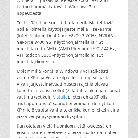
7:n Beta 1 -julkaisua (Release 7000). Vertailu
kertoo hämmästyttävästi Windows 7:n
nopeudesta.
Testissään hän suoritti liudan erilaisia tehtäviä
noilla kolmella käyttöjärjestelmällä – sekä Intel-
(Intel Pentium Dual Core E2200 2.2GHz, NVIDIA
GeForce 8400 GS -näytönohjaimella ja 1Gt
muistilla) että AMD- (AMD Phenom 9700 2.4GHz,
ATI Radeon 3850 -näytönohjaimella ja 4Gt
muistilla) koneella.
Molemmilla koneilla Windows 7 vei selkeästi
voiton XP:n ja Vistan kilpaillessa hopeasijasta.
Aivan järjestelmävaatimusten rajoilla olevaa
konetta ei testissä ollut (7:lla tulee olemaan samat
vaatimukset kuin
Vistalla
), joten ehkä XP olisi
”nuhapumpusta” saanut enemmän irti, nyt kun
XP:n jo 8 vuotta vanha tekniikka kun ei oikein aina
jaksa venyä nykyraudan kykyihin.
Kun otetaan vielä huomioon, että kyseessä on
ensimmäinen beetaversio, eikä koodia näin ollen