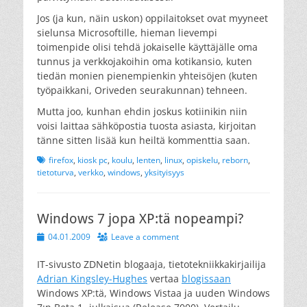
Jos (ja kun, näin uskon) oppilaitokset ovat myyneet
sielunsa Microsoftille, hieman lievempi
toimenpide olisi tehdä jokaiselle käyttäjälle oma
tunnus ja verkkojakoihin oma kotikansio, kuten
tiedän monien pienempienkin yhteisöjen (kuten
työpaikkani, Oriveden seurakunnan) tehneen.
Mutta joo, kunhan ehdin joskus kotiinikin niin
voisi laittaa sähköpostia tuosta asiasta, kirjoitan
tänne sitten lisää kun heiltä kommenttia saan.
Tags
firefox
,
kiosk pc
,
koulu
,
lenten
,
linux
,
opiskelu
,
reborn
,
tietoturva
,
verkko
,
windows
,
yksityisyys
Windows 7 jopa XP:tä nopeampi?
Posted
04.01.2009
Leave a comment
on
IT-sivusto ZDNetin blogaaja, tietotekniikkakirjailija
Adrian Kingsley-Hughes
vertaa
blogissaan
Windows XP:tä, Windows Vistaa ja uuden Windows