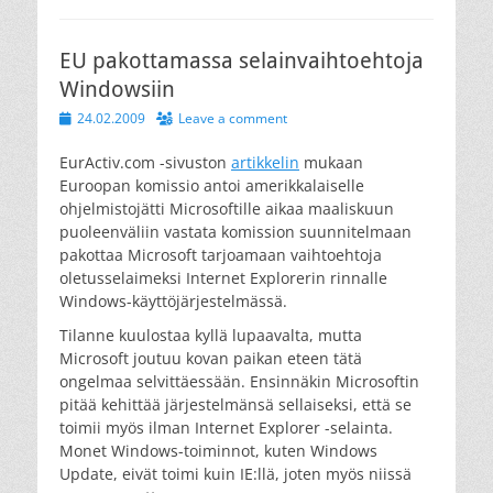
EU pakottamassa selainvaihtoehtoja
Windowsiin
Posted
24.02.2009
Leave a comment
on
EurActiv.com -sivuston
artikkelin
mukaan
Euroopan komissio antoi amerikkalaiselle
ohjelmistojätti Microsoftille aikaa maaliskuun
puoleenväliin vastata komission suunnitelmaan
pakottaa Microsoft tarjoamaan vaihtoehtoja
oletusselaimeksi Internet Explorerin rinnalle
Windows-käyttöjärjestelmässä.
Tilanne kuulostaa kyllä lupaavalta, mutta
Microsoft joutuu kovan paikan eteen tätä
ongelmaa selvittäessään. Ensinnäkin Microsoftin
pitää kehittää järjestelmänsä sellaiseksi, että se
toimii myös ilman Internet Explorer -selainta.
Monet Windows-toiminnot, kuten Windows
Update, eivät toimi kuin IE:llä, joten myös niissä