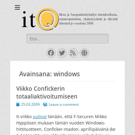
itQ
Itkua ja hammastenkiristelyä jo vuodesta 2008.
Search
for:
Facebook
Twitter
Feed
Website
Avainsana:
windows
Viikko Confickerin
totaaliaktivoitumiseen
Posted
25.03.2009
Leave a comment
on
It-viikko
uutisoi
tänään, että F-Securen Mikko
Hyppösen mukaan tämän vuoden Windows-
hittituotteen, Conficker-madon, aprillipäivänä (ke