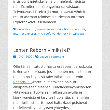
insinöörit mietiskellä, ja on mielenkiintoista
nähdä, miten tämä ongelma ratkaistaan.
Toivottavasti Firefox (ja muut) saavat vihdoin
reilun aseman teknisesti surkeaan Internet
Explorer -oletusselaimeen.
Tags
euractiv.com
,
euroopan komissio
,
firefox
,
internet
,
internet explorer
,
microsoft
,
vendor lock-in
,
windows
Lenten Reborn – miksi ei?
Posted
19.01.2009
Leave a comment
on
Olin tänään tutustumassa erääseen peruskoulu-
lukion atk-luokkaan, jossa monen muun koulun
tapaan on käytössä taiwanilaisen Lentenin
Reborn-PCI
-kortit, eli tietokone palautuu
alkuperäiseen tilaansa uudelleenkäynnistyksen
yhteydessä. Tuollaisen ratkaisun avulla esim.
kioskikoneista ei tarvitse huolehtia, sillä niihin
mahdollisesti tarttuneet haitakkeet poistuvat
uudelleenkäynnistyksen yhteydessä.