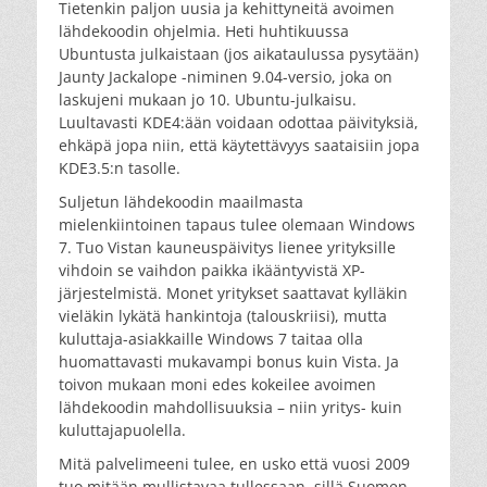
Tietenkin paljon uusia ja kehittyneitä avoimen
lähdekoodin ohjelmia. Heti huhtikuussa
Ubuntusta julkaistaan (jos aikataulussa pysytään)
Jaunty Jackalope -niminen 9.04-versio, joka on
laskujeni mukaan jo 10. Ubuntu-julkaisu.
Luultavasti KDE4:ään voidaan odottaa päivityksiä,
ehkäpä jopa niin, että käytettävyys saataisiin jopa
KDE3.5:n tasolle.
Suljetun lähdekoodin maailmasta
mielenkiintoinen tapaus tulee olemaan Windows
7. Tuo Vistan kauneuspäivitys lienee yrityksille
vihdoin se vaihdon paikka ikääntyvistä XP-
järjestelmistä. Monet yritykset saattavat kylläkin
vieläkin lykätä hankintoja (talouskriisi), mutta
kuluttaja-asiakkaille Windows 7 taitaa olla
huomattavasti mukavampi bonus kuin Vista. Ja
toivon mukaan moni edes kokeilee avoimen
lähdekoodin mahdollisuuksia – niin yritys- kuin
kuluttajapuolella.
Mitä palvelimeeni tulee, en usko että vuosi 2009
tuo mitään mullistavaa tullessaan, sillä Suomen