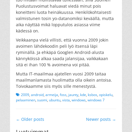
Puolustusvoimat haluavat viedä minut pois
koneitteni luota heinäkuussa. Henkilökohtaisesti
valmistunen tosin yo-datanomiksi keväällä, mutta
aika näyttää mikä lopputulos asiassa viime
kädessä on.
Veikkaanpa vielä villisti, että vuonna 2009 jokin
avoimen lähdekoodin peli lyö itsensä läpi
ryminällä. Ja ehkäpä Googlen Android-alusta
kännyköissä alkaa saada jalansijaa, vaikkakaan
sitä ei ihan 100 % avoimena voi pitää.
Mutta IT-maailmaa ajatellen vuosi 2009 taitaa
maailmanlamasta huolimatta olla oikein antoisa.
Toivokaamme siis myös sille menestystä.
Tags
2009
,
android
,
armeija
,
foss
,
jaunty
,
kde
,
ksbos
,
opiskelu
,
pelaaminen
,
suomi
,
ubuntu
,
vista
,
windows
,
windows 7
Post
←
Older posts
Newer posts
→
navigation
Luetuimmat