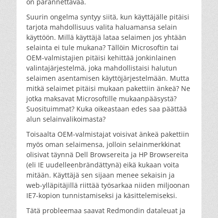
on parannettavaa.
Suurin ongelma syntyy siitä, kun käyttäjälle pitäisi
tarjota mahdollisuus valita haluamansa selain
käyttöön. Millä käyttäjä lataa selaimen jos yhtään
selainta ei tule mukana? Tällöin Microsoftin tai
OEM-valmistajien pitäisi kehittää jonkinlainen
valintajärjestelmä, joka mahdollistaisi halutun
selaimen asentamisen käyttöjärjestelmään. Mutta
mitkä selaimet pitäisi mukaan pakettiin änkeä? Ne
jotka maksavat Microsoftille mukaanpääsystä?
Suosituimmat? Kuka oikeastaan edes saa päättää
alun selainvalikoimasta?
Toisaalta OEM-valmistajat voisivat änkeä pakettiin
myös oman selaimensa, jolloin selainmerkkinat
olisivat täynnä Dell Browsereita ja HP Browsereita
(eli IE uudelleenbrändättynä) eikä kukaan voita
mitään. Käyttäjä sen sijaan menee sekaisin ja
web-ylläpitäjillä riittää työsarkaa niiden miljoonan
IE7-kopion tunnistamiseksi ja käsittelemiseksi.
Tätä probleemaa saavat Redmondin dataleuat ja